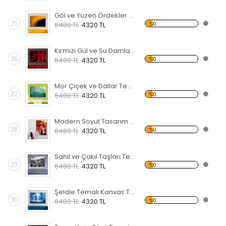
Göl ve Yüzen Ördekler Temalı Kanvas Tablo
25
%0
6480 TL
4320 TL
Kırmızı Gül ve Su Damlaları Kanvas Tablo
26
%0
6480 TL
4320 TL
Mor Çiçek ve Dallar Temalı Kanvas Tablo
27
%0
6480 TL
4320 TL
Modern Soyut Tasarım 25 Temalı Kanvas Tablo
28
%0
6480 TL
4320 TL
Sahil ve Çakıl Taşları Temalı Kanvas Tablo
29
%0
6480 TL
4320 TL
Şelale Temalı Kanvas Tablo
30
%0
6480 TL
4320 TL