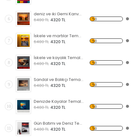
deniz ve iki Gemi Kanvas Tablo
6
%0
6480 TL
4320 TL
İskele ve martılar Temalı Kanvas Tablo
7
%0
6480 TL
4320 TL
İskele ve kayalık Temalı Kanvas Tablo
8
%0
6480 TL
4320 TL
Sandal ve Balıkçı Temalı Kanvas Tablo
9
%0
6480 TL
4320 TL
Denizde Kayalar Temalı Kanvas Tablo
10
%0
6480 TL
4320 TL
Gün Batımı ve Deniz Temalı Kanvas Tablo
11
%0
6480 TL
4320 TL