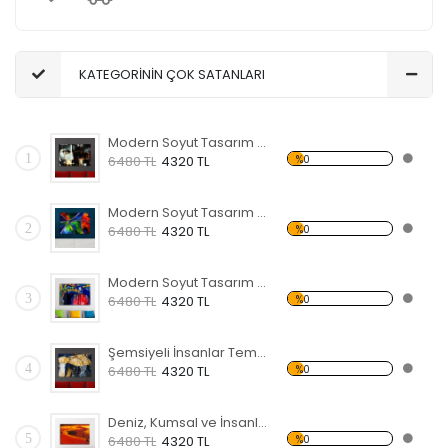
KATEGORİNİN ÇOK SATANLARI
Modern Soyut Tasarım 31 Kanvas Tablo
1
%0
6480 TL
4320 TL
Modern Soyut Tasarım 30 Kanvas Tablo
2
%0
6480 TL
4320 TL
Modern Soyut Tasarım 29 Kanvas Tablo
3
%0
6480 TL
4320 TL
Şemsiyeli İnsanlar Temalı Kanvas Tablo
4
%0
6480 TL
4320 TL
Deniz, Kumsal ve İnsanlar Kanvas Tablo
5
%0
6480 TL
4320 TL