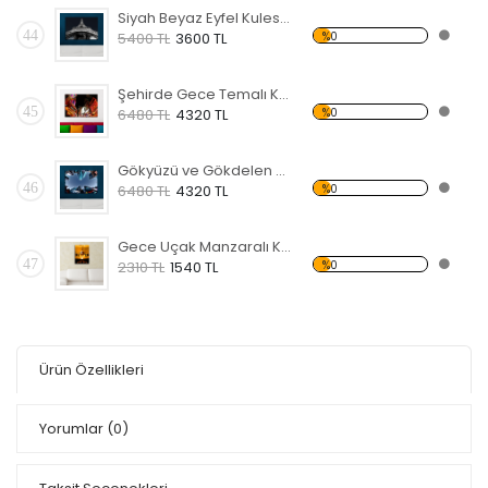
Siyah Beyaz Eyfel Kulesi Temalı Kanvas Tablo
44
%0
5400 TL
3600 TL
Şehirde Gece Temalı Kanvas Tablo
45
%0
6480 TL
4320 TL
Gökyüzü ve Gökdelen Temalı Kanvas Tablo
46
%0
6480 TL
4320 TL
Gece Uçak Manzaralı Kanvas Tablo
47
%0
2310 TL
1540 TL
Ürün Özellikleri
Yorumlar
(0)