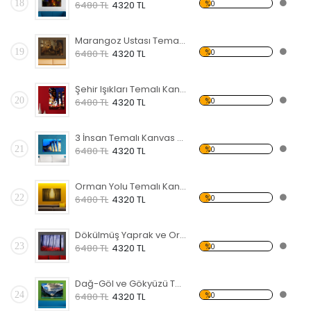
18
%0
6480 TL
4320 TL
Marangoz Ustası Temalı Kanvas Tablo
19
%0
6480 TL
4320 TL
Şehir Işıkları Temalı Kanvas Tablo
20
%0
6480 TL
4320 TL
3 İnsan Temalı Kanvas Tablo
21
%0
6480 TL
4320 TL
Orman Yolu Temalı Kanvas Tablo
22
%0
6480 TL
4320 TL
Dökülmüş Yaprak ve Orman Kanvas Tablo
23
%0
6480 TL
4320 TL
Dağ-Göl ve Gökyüzü Temalı Kanvas Tablo
24
%0
6480 TL
4320 TL