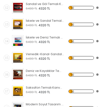
Sandal ve Göl Temalı Kanvas Tablo
12
%0
6480 TL
4320 TL
İskele ve Sandal Temalı Kanvas Tablo
13
%0
6480 TL
4320 TL
İskele ve Deniz Temalı Kanvas Tablo
14
%0
6480 TL
4320 TL
Venedik-Kanal-Sandal Kanvas Tablo
15
%0
6480 TL
4320 TL
Deniz ve Kayalıklar Temalı Kanvas Tablo
16
%0
6480 TL
4320 TL
Saksafon Temalı Kanvas Tablo
17
%0
6480 TL
4320 TL
Modern Soyut Tasarım 41 Temalı Kanvas Tablo