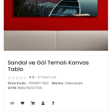
Sandal ve Göl Temalı Kanvas
Tablo
0.0
- 0 Yorum var.
Ürün Kodu :
70100KT-1021
Marka :
Dekorpark
GTIN:
8692793217726