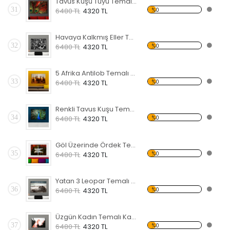
Tavus Kuşu Tüyü Temalı Kanvas Tablo
31
%0
6480 TL
4320 TL
Havaya Kalkmış Eller Temalı Kanvas Tablo
32
%0
6480 TL
4320 TL
5 Afrika Antilob Temalı Kanvas Tablo
33
%0
6480 TL
4320 TL
Renkli Tavus Kuşu Temalı Kanvas Tablo
34
%0
6480 TL
4320 TL
Göl Üzerinde Ördek Temalı Kanvas Tablo
35
%0
6480 TL
4320 TL
Yatan 3 Leopar Temalı Kanvas Tablo
36
%0
6480 TL
4320 TL
Üzgün Kadın Temalı Kanvas Tablo
37
%0
6480 TL
4320 TL