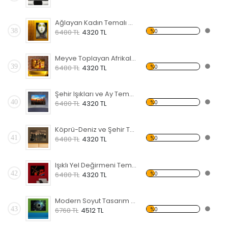
Ağlayan Kadın Temalı Kanvas Tablo
38
%0
6480 TL
4320 TL
Meyve Toplayan Afrikalı Kadınlar Kanvas Tablo
39
%0
6480 TL
4320 TL
Şehir Işıkları ve Ay Temalı Kanvas Tablo
40
%0
6480 TL
4320 TL
Köprü-Deniz ve Şehir Temalı Kanvas Tablo
41
%0
6480 TL
4320 TL
Işıklı Yel Değirmeni Temalı Kanvas Tablo
42
%0
6480 TL
4320 TL
Modern Soyut Tasarım 12 Temalı Kanvas Tablo
43
%0
6768 TL
4512 TL