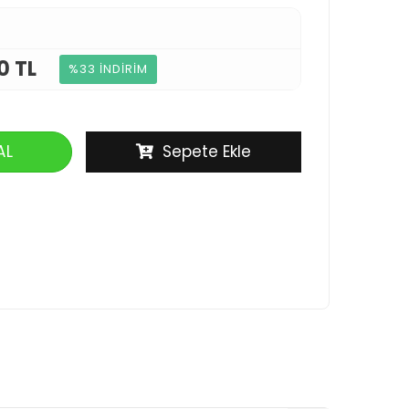
0 TL
%33 İNDİRİM
AL
Sepete Ekle