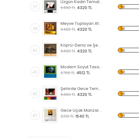
Üzgün Kadın Temalı Kanvas Tablo
37
%0
6480 TL
4320 TL
Meyve Toplayan Afrikalı Kadınlar Kanvas Tablo
39
%0
6480 TL
4320 TL
Köprü-Deniz ve Şehir Temalı Kanvas Tablo
41
%0
6480 TL
4320 TL
Modern Soyut Tasarım 12 Temalı Kanvas Tablo
43
%0
6768 TL
4512 TL
Şehirde Gece Temalı Kanvas Tablo
45
%0
6480 TL
4320 TL
Gece Uçak Manzaralı Kanvas Tablo
47
%0
2310 TL
1540 TL