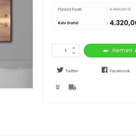
Piyasa Fiyatı
6.480,00 TL
4.320,0
Kdv Dahil
Hemen 
Twitter
Facebook