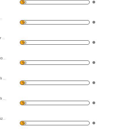
%0
ele ve Deniz Temalı Kanvas Tablo
%0
Deniz ve Kayalıklar Temalı Kanvas Tablo
%0
Modern Soyut Tasarım 41 Temalı Kanvas Tablo
%0
Şehir Işıkları Temalı Kanvas Tablo
%0
Orman Yolu Temalı Kanvas Tablo
%0
Dağ-Göl ve Gökyüzü Temalı Kanvas Tablo
%0