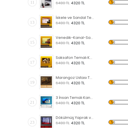
11
%0
6480 TL
4320 TL
İskele ve Sandal Temalı Kanvas Tablo
13
%0
6480 TL
4320 TL
Venedik-Kanal-Sandal Kanvas Tablo
15
%0
6480 TL
4320 TL
Saksafon Temalı Kanvas Tablo
17
%0
6480 TL
4320 TL
Marangoz Ustası Temalı Kanvas Tablo
19
%0
6480 TL
4320 TL
3 İnsan Temalı Kanvas Tablo
21
%0
6480 TL
4320 TL
Dökülmüş Yaprak ve Orman Kanvas Tablo
23
%0
6480 TL
4320 TL