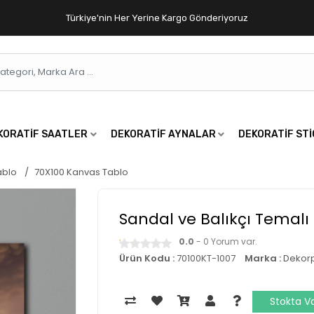
Türkiye'nin Her Yerine Kargo Gönderiyoruz
KORATIF SAATLER
DEKORATIF AYNALAR
DEKORATIF ST
ablo
70X100 Kanvas Tablo
Sandal ve Balıkçı Temalı
0.0
- 0 Yorum var.
Ürün Kodu :
70100KT-1007
Marka :
Dekor
Stokta V