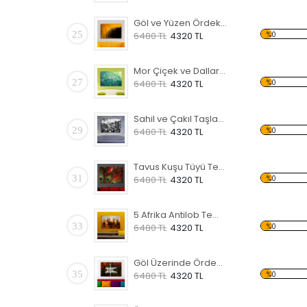
Göl ve Yüzen Ördekler Temalı Kanvas Tablo
25
%0
6480 TL
4320 TL
Mor Çiçek ve Dallar Temalı Kanvas Tablo
27
%0
6480 TL
4320 TL
Sahil ve Çakıl Taşları Temalı Kanvas Tablo
29
%0
6480 TL
4320 TL
Tavus Kuşu Tüyü Temalı Kanvas Tablo
31
%0
6480 TL
4320 TL
5 Afrika Antilob Temalı Kanvas Tablo
33
%0
6480 TL
4320 TL
Göl Üzerinde Ördek Temalı Kanvas Tablo
35
%0
6480 TL
4320 TL