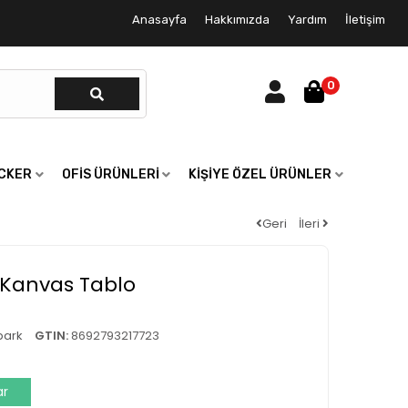
Anasayfa
Hakkımızda
Yardım
İletişim
0
ICKER
OFIS ÜRÜNLERI
KIŞIYE ÖZEL ÜRÜNLER
Geri
İleri
 Kanvas Tablo
park
GTIN:
8692793217723
ar