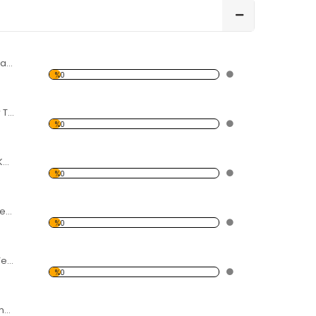
Modern Soyut Tasarım 30 Kanvas Tablo
%0
Şemsiyeli İnsanlar Temalı Kanvas Tablo
%0
deniz ve iki Gemi Kanvas Tablo
%0
İskele ve kayalık Temalı Kanvas Tablo
%0
Denizde Kayalar Temalı Kanvas Tablo
%0
Sandal ve Göl Temalı Kanvas Tablo