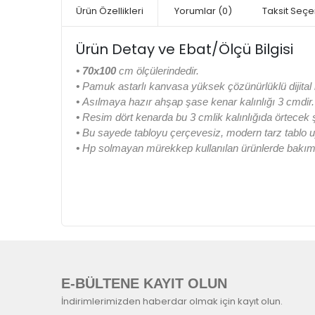
Ürün Özellikleri
Yorumlar
(0)
Taksit Seçe
Ürün Detay ve Ebat/Ölçü Bilgisi
• 70x100
cm ölçülerindedir.
•
Pamuk astarlı kanvasa yüksek çözünürlüklü dijital b
•
Asılmaya hazır ahşap şase kenar kalınlığı 3 cmdir.
•
Resim dört kenarda bu 3 cmlik kalınlığıda örtecek
•
Bu sayede tabloyu çerçevesiz, modern tarz tablo u
•
Hp solmayan mürekkep kullanılan ürünlerde bakım k
E-BÜLTENE KAYIT OLUN
İndirimlerimizden haberdar olmak için kayıt olun.