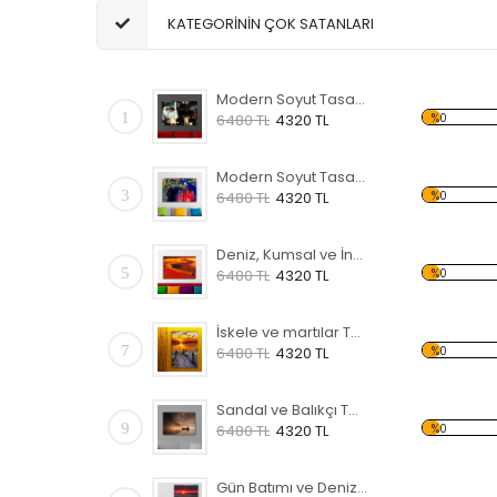
KATEGORİNİN ÇOK SATANLARI
Modern Soyut Tasarım 31 Kanvas Tablo
1
%0
6480 TL
4320 TL
Modern Soyut Tasarım 29 Kanvas Tablo
3
%0
6480 TL
4320 TL
Deniz, Kumsal ve İnsanlar Kanvas Tablo
5
%0
6480 TL
4320 TL
İskele ve martılar Temalı Kanvas Tablo
7
%0
6480 TL
4320 TL
Sandal ve Balıkçı Temalı Kanvas Tablo
9
%0
6480 TL
4320 TL
Gün Batımı ve Deniz Temalı Kanvas Tablo