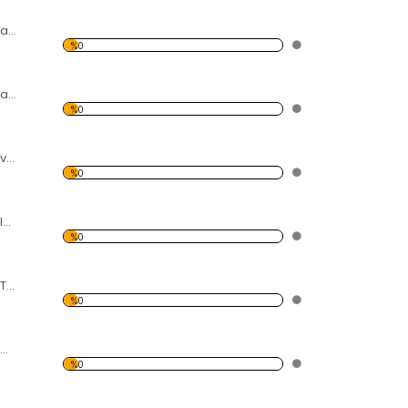
Kırmızı Gül ve Su Damlaları Kanvas Tablo
%0
Modern Soyut Tasarım 25 Temalı Kanvas Tablo
%0
Şelale Temalı Kanvas Tablo
%0
Havaya Kalkmış Eller Temalı Kanvas Tablo
%0
Renkli Tavus Kuşu Temalı Kanvas Tablo
%0
Yatan 3 Leopar Temalı Kanvas Tablo
%0