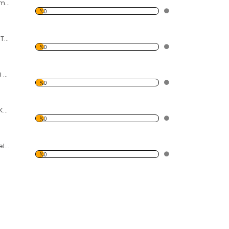
Ağlayan Kadın Temalı Kanvas Tablo
%0
Şehir Işıkları ve Ay Temalı Kanvas Tablo
%0
Işıklı Yel Değirmeni Temalı Kanvas Tablo
%0
Siyah Beyaz Eyfel Kulesi Temalı Kanvas Tablo
%0
Gökyüzü ve Gökdelen Temalı Kanvas Tablo
%0