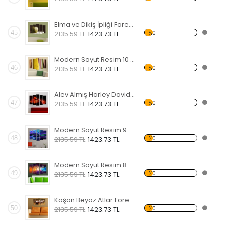
Elma ve Dikiş İpliği Forex Tablo
45
%0
2135.59 TL
1423.73 TL
Modern Soyut Resim 10 Forex Tablo
46
%0
2135.59 TL
1423.73 TL
Alev Almış Harley Davidson Forex Tablo
47
%0
2135.59 TL
1423.73 TL
Modern Soyut Resim 9 Forex Tablo
48
%0
2135.59 TL
1423.73 TL
Modern Soyut Resim 8 Forex Tablo
49
%0
2135.59 TL
1423.73 TL
Koşan Beyaz Atlar Forex Tablo
50
%0
2135.59 TL
1423.73 TL