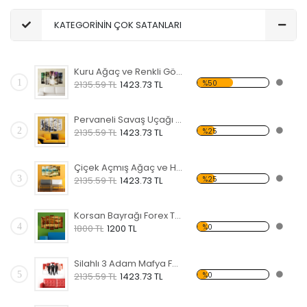
KATEGORİNİN ÇOK SATANLARI
Kuru Ağaç ve Renkli Gökyüzü Forex Tablo
1
%50
2135.59 TL
1423.73 TL
Pervaneli Savaş Uçağı Forex Tablo
2
%25
2135.59 TL
1423.73 TL
Çiçek Açmış Ağaç ve Hamak Forex Tablo
3
%25
2135.59 TL
1423.73 TL
Korsan Bayrağı Forex Tablo
4
%0
1800 TL
1200 TL
Silahlı 3 Adam Mafya Forex Tablo
5
%0
2135.59 TL
1423.73 TL