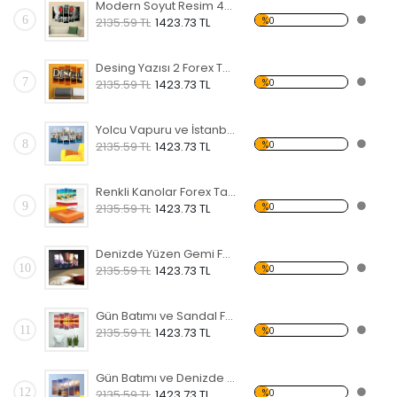
Modern Soyut Resim 40 Forex Tablo
6
%0
2135.59 TL
1423.73 TL
Desing Yazısı 2 Forex Tablo
7
%0
2135.59 TL
1423.73 TL
Yolcu Vapuru ve İstanbul Forex Tablo
8
%0
2135.59 TL
1423.73 TL
Renkli Kanolar Forex Tablo
9
%0
2135.59 TL
1423.73 TL
Denizde Yüzen Gemi Forex Tablo
10
%0
2135.59 TL
1423.73 TL
Gün Batımı ve Sandal Forex Tablo
11
%0
2135.59 TL
1423.73 TL
Gün Batımı ve Denizde Yelkenli Forex Tablo
12
%0
2135.59 TL
1423.73 TL