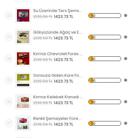
Su Üzerinde Ters Şemsiye Forex Tablo
32
%0
2135.59 TL
1423.73 TL
Gökyüzünde Ağaç ve Ev Forex Tablo
33
%0
2135.59 TL
1423.73 TL
Kırmızı Chevrolet Forex Tablo
34
%0
2135.59 TL
1423.73 TL
Sonsuza Giden Küre Forex Tablo
35
%0
2135.59 TL
1423.73 TL
Kırmızı Kelebek Kanadı Forex Tablo
36
%0
2135.59 TL
1423.73 TL
Renkli Şemsiyeler Forex Tablo
37
%0
2135.59 TL
1423.73 TL