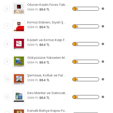
Oturan Kadın Forex Tablo
6
%0
1296 TL
864 TL
Kırmızı Eldiven, Siyah Şapkalı Kadın Forex Tablo
7
%0
1296 TL
864 TL
Kadeh ve Kırmızı Kalp Forex Tablo
8
%0
1296 TL
864 TL
Gökyüzüne Yükselen Merdiven ve Kapı Forex Tablo
9
%0
1296 TL
864 TL
Şemsiye, Koltuk ve Fareler Forex Tablo
10
%0
1296 TL
864 TL
Dev Mantar ve Salıncak Forex Tablo
11
%0
1296 TL
864 TL
Kanatlı Bahçe Kapısı Forex Tablo