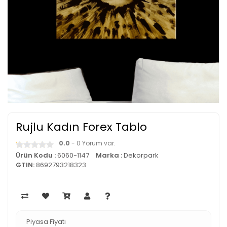
Rujlu Kadın Forex Tablo
0.0
- 0 Yorum var.
Ürün Kodu :
6060-1147
Marka :
Dekorpark
GTIN:
8692793218323
Piyasa Fiyatı