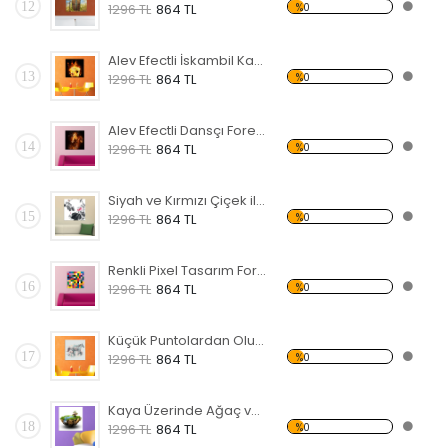
12
%0
1296 TL
864 TL
Alev Efectli İskambil Kağıtları Forex Tablo
13
%0
1296 TL
864 TL
Alev Efectli Dansçı Forex Tablo
14
%0
1296 TL
864 TL
Siyah ve Kırmızı Çiçek ile Kuş Forex Tablo
15
%0
1296 TL
864 TL
Renkli Pixel Tasarım Forex Tablo
16
%0
1296 TL
864 TL
Küçük Puntolardan Oluşmuş At Forex Tablo
17
%0
1296 TL
864 TL
Kaya Üzerinde Ağaç ve Irmak Forex Tablo
18
%0
1296 TL
864 TL