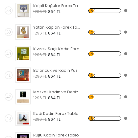
Kalpli Kuğular Forex Tablo
38
%0
1296 TL
864 TL
Yatan Kaplan Forex Tablo
39
%0
1296 TL
864 TL
Kıvırcık Saçlı Kadın Forex Tablo
40
%0
1296 TL
864 TL
Baloncuk ve Kadın Yüzü Forex Tablo
41
%0
1296 TL
864 TL
Maskeli kadın ve Deniz Forex Tablo
42
%0
1296 TL
864 TL
Kedi Kadın Forex Tablo
43
%0
1296 TL
864 TL
Rujlu Kadın Forex Tablo