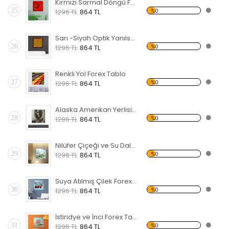
Kırmızı Sarmal Döngü Forex Tablo
25
%0
1296 TL
864 TL
Sarı -Siyah Optik Yanılsama Forex Tablo
26
%0
1296 TL
864 TL
Renkli Yol Forex Tablo
27
%0
1296 TL
864 TL
Alaska Amerikan Yerlisi Forex Tablo
28
%0
1296 TL
864 TL
Nilüfer Çiçeği ve Su Dalgası Forex Tablo
29
%0
1296 TL
864 TL
Suya Atılmış Çilek Forex Tablo
30
%0
1296 TL
864 TL
İstiridye ve İnci Forex Tablo
31
%0
1296 TL
864 TL