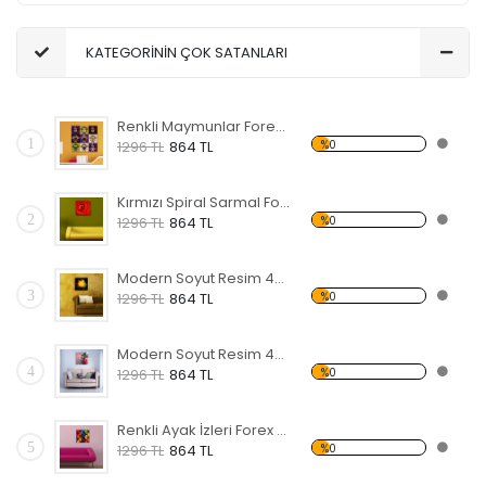
KATEGORİNİN ÇOK SATANLARI
Renkli Maymunlar Forex Tablo
1
%0
1296 TL
864 TL
Kırmızı Spiral Sarmal Forex Tablo
2
%0
1296 TL
864 TL
Modern Soyut Resim 48 Forex Tablo
3
%0
1296 TL
864 TL
Modern Soyut Resim 47 Forex Tablo
4
%0
1296 TL
864 TL
Renkli Ayak İzleri Forex Tablo
5
%0
1296 TL
864 TL