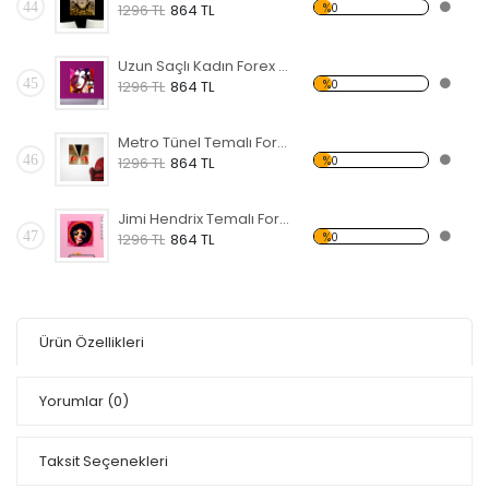
44
%0
1296 TL
864 TL
Uzun Saçlı Kadın Forex Tablo
45
%0
1296 TL
864 TL
Metro Tünel Temalı Forex Tablo
46
%0
1296 TL
864 TL
Jimi Hendrix Temalı Forex Tablo
47
%0
1296 TL
864 TL
Ürün Özellikleri
Yorumlar
(0)
Taksit Seçenekleri