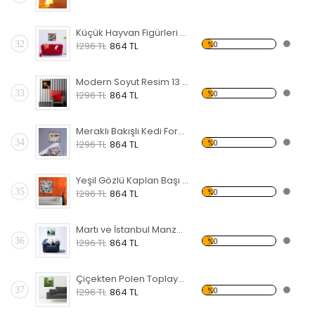
Küçük Hayvan Figürleri Forex Tablo
32
%0
1296 TL
864 TL
Modern Soyut Resim 13 Forex Tablo
33
%0
1296 TL
864 TL
Meraklı Bakışlı Kedi Forex Tablo
34
%0
1296 TL
864 TL
Yeşil Gözlü Kaplan Başı Forex Tablo
35
%0
1296 TL
864 TL
Martı ve İstanbul Manzaralı Forex Tablo
36
%0
1296 TL
864 TL
Çiçekten Polen Toplayan Sinek Kuşu Forex Tablo
37
%0
1296 TL
864 TL