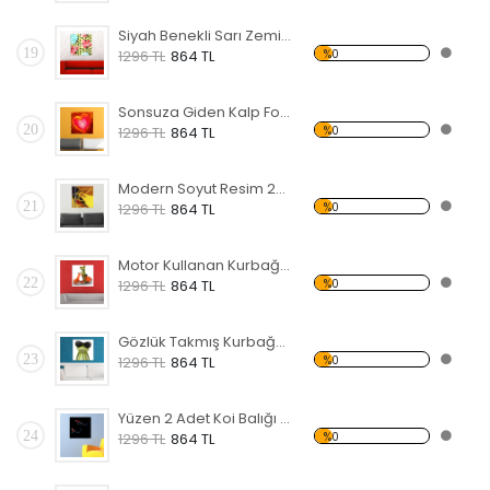
Siyah Benekli Sarı Zemin Üzerinde Çiçekler Forex Tablo
19
%0
1296 TL
864 TL
Sonsuza Giden Kalp Forex Tablo
20
%0
1296 TL
864 TL
Modern Soyut Resim 23 Forex Tablo
21
%0
1296 TL
864 TL
Motor Kullanan Kurbağa Forex Tablo
22
%0
1296 TL
864 TL
Gözlük Takmış Kurbağa Forex Tablo
23
%0
1296 TL
864 TL
Yüzen 2 Adet Koi Balığı Forex Tablo
24
%0
1296 TL
864 TL