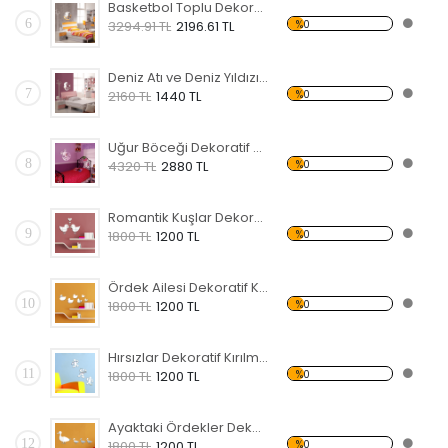
Basketbol Toplu Dekoratif Kırılmaz Ayna
6
%0
3294.91 TL
2196.61 TL
Deniz Atı ve Deniz Yıldızı Dekoratif Kırılmaz Ayna
7
%0
2160 TL
1440 TL
Uğur Böceği Dekoratif Kırılmaz Ayna
8
%0
4320 TL
2880 TL
Romantik Kuşlar Dekoratif Kırılmaz Ayna
9
%0
1800 TL
1200 TL
Ördek Ailesi Dekoratif Kırılmaz Ayna
10
%0
1800 TL
1200 TL
Hırsızlar Dekoratif Kırılmaz Ayna
11
%0
1800 TL
1200 TL
Ayaktaki Ördekler Dekoratif Kırılmaz Ayna
12
%0
1800 TL
1200 TL