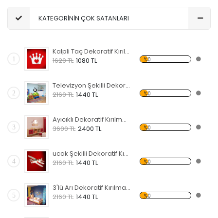
KATEGORİNİN ÇOK SATANLARI
Kalpli Taç Dekoratif Kırılmaz Ayna
1
%0
1620 TL
1080 TL
Televizyon Şekilli Dekoratif Kırılmaz Ayna
2
%0
2160 TL
1440 TL
Ayıcıklı Dekoratif Kırılmaz Ayna
3
%0
3600 TL
2400 TL
ucak Şekilli Dekoratif Kırılmaz Ayna
4
%0
2160 TL
1440 TL
3'lü Arı Dekoratif Kırılmaz Ayna
5
%0
2160 TL
1440 TL