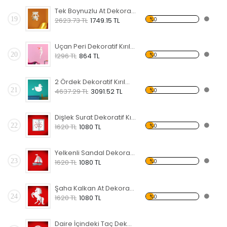
Tek Boynuzlu At Dekoratif Kırılmaz Ayna
19
%0
2623.73 TL
1749.15 TL
Uçan Peri Dekoratif Kırılmaz Ayna
20
%0
1296 TL
864 TL
2 Ördek Dekoratif Kırılmaz Ayna
21
%0
4637.29 TL
3091.52 TL
Dişlek Surat Dekoratif Kırılmaz Ayna
22
%0
1620 TL
1080 TL
Yelkenli Sandal Dekoratif Kırılmaz Ayna
23
%0
1620 TL
1080 TL
Şaha Kalkan At Dekoratif Kırılmaz Ayna
24
%0
1620 TL
1080 TL
Daire İçindeki Taç Dekoratif Kırılmaz Ayna