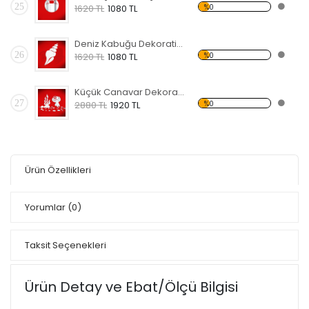
25
%0
1620 TL
1080 TL
Deniz Kabuğu Dekoratif Kırılmaz Ayna
26
%0
1620 TL
1080 TL
Küçük Canavar Dekoratif Kırılmaz Ayna
27
%0
2880 TL
1920 TL
Ürün Özellikleri
Yorumlar
(0)
Taksit Seçenekleri
Ürün Detay ve Ebat/Ölçü Bilgisi