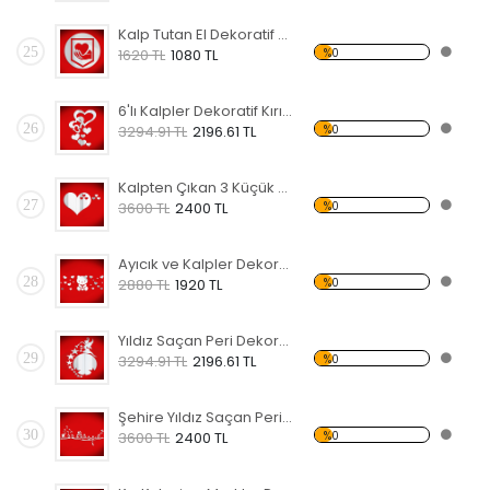
Kalp Tutan El Dekoratif Kırılmaz Ayna
25
%0
1620 TL
1080 TL
6'lı Kalpler Dekoratif Kırılmaz Ayna
26
%0
3294.91 TL
2196.61 TL
Kalpten Çıkan 3 Küçük Kalp Dekoratif Kırılmaz Ayna
27
%0
3600 TL
2400 TL
Ayıcık ve Kalpler Dekoratif Kırılmaz Ayna
28
%0
2880 TL
1920 TL
Yıldız Saçan Peri Dekoratif Kırılmaz Ayna
29
%0
3294.91 TL
2196.61 TL
Şehire Yıldız Saçan Peri Dekoratif Kırılmaz Ayna
30
%0
3600 TL
2400 TL