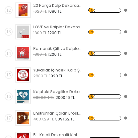
20 Parça Kalp Dekoratif Kırılmaz Ayna
12
%0
1620 TL
1080 TL
LOVE ve Kalpler Dekoratif Kırılmaz Ayna
13
%0
1800 TL
1200 TL
Romantik Çift ve Kalpler Dekoratif Kırılmaz Ayna
14
%0
1800 TL
1200 TL
Yuvarlak İçindeki Kalp Şekli Dekoratif Kırılmaz Ayna
15
%0
2880 TL
1920 TL
Kalpteki Sevgililer Dekoratif Kırılmaz Ayna
16
%0
3000.24 TL
2000.16 TL
Enstrüman Çalan Eroslar Dekoratif Kırılmaz Ayna
17
%0
4637.29 TL
3091.52 TL
5'li Kalpli Dekoratif Kırılmaz Ayna