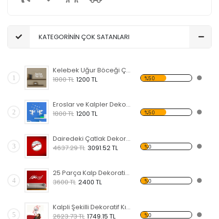
KATEGORİNİN ÇOK SATANLARI
Kelebek Uğur Böceği Çiçek ve Kalpli Dekoratif Kırılmaz Ayna
1
%50
1800 TL
1200 TL
Eroslar ve Kalpler Dekoratif Kırılmaz Ayna
2
%50
1800 TL
1200 TL
Dairedeki Çatlak Dekoratif Kırılmaz Ayna
3
%0
4637.29 TL
3091.52 TL
25 Parça Kalp Dekoratif Kırılmaz Ayna
4
%0
3600 TL
2400 TL
Kalpli Şekilli Dekoratif Kırılmaz Ayna
5
%0
2623.73 TL
1749.15 TL