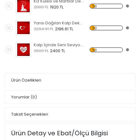
Kız Kulesi ve Martılar Dekoratif Kırılmaz Ayna
31
%0
2880 TL
1920 TL
Yarısı Dağılan Kalp Dekoratif Kırılmaz Ayna
32
%0
3294.91 TL
2196.61 TL
Kalp İçinde Seni Seviyorum Dekoratif Kırılmaz Ayna
33
%0
3600 TL
2400 TL
Ürün Özellikleri
Yorumlar
(0)
Taksit Seçenekleri
Ürün Detay ve Ebat/Ölçü Bilgisi