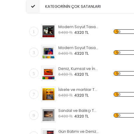
KATEGORİNİN ÇOK SATANLARI
Modern Soyut Tasarım 31 Kanvas Tablo
1
%0
6480 TL
4320 TL
Modern Soyut Tasarım 29 Kanvas Tablo
3
%0
6480 TL
4320 TL
Deniz, Kumsal ve İnsanlar Kanvas Tablo
5
%0
6480 TL
4320 TL
İskele ve martılar Temalı Kanvas Tablo
7
%0
6480 TL
4320 TL
Sandal ve Balıkçı Temalı Kanvas Tablo
9
%0
6480 TL
4320 TL
Gün Batımı ve Deniz Temalı Kanvas Tablo