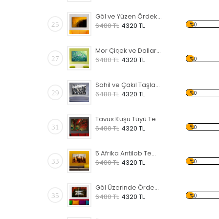
Göl ve Yüzen Ördekler Temalı Kanvas Tablo
25
%0
6480 TL
4320 TL
Mor Çiçek ve Dallar Temalı Kanvas Tablo
27
%0
6480 TL
4320 TL
Sahil ve Çakıl Taşları Temalı Kanvas Tablo
29
%0
6480 TL
4320 TL
Tavus Kuşu Tüyü Temalı Kanvas Tablo
31
%0
6480 TL
4320 TL
5 Afrika Antilob Temalı Kanvas Tablo
33
%0
6480 TL
4320 TL
Göl Üzerinde Ördek Temalı Kanvas Tablo
35
%0
6480 TL
4320 TL