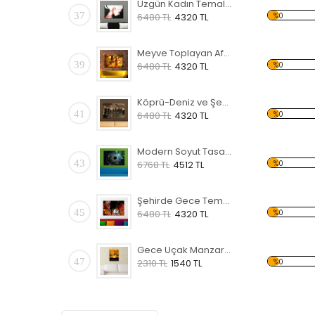
Üzgün Kadın Temalı Kanvas Tablo
37
%0
6480 TL
4320 TL
Meyve Toplayan Afrikalı Kadınlar Kanvas Tablo
39
%0
6480 TL
4320 TL
Köprü-Deniz ve Şehir Temalı Kanvas Tablo
41
%0
6480 TL
4320 TL
Modern Soyut Tasarım 12 Temalı Kanvas Tablo
43
%0
6768 TL
4512 TL
Şehirde Gece Temalı Kanvas Tablo
45
%0
6480 TL
4320 TL
Gece Uçak Manzaralı Kanvas Tablo
47
%0
2310 TL
1540 TL