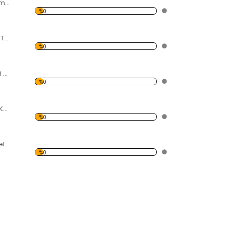
Ağlayan Kadın Temalı Kanvas Tablo
%0
Şehir Işıkları ve Ay Temalı Kanvas Tablo
%0
Işıklı Yel Değirmeni Temalı Kanvas Tablo
%0
Siyah Beyaz Eyfel Kulesi Temalı Kanvas Tablo
%0
Gökyüzü ve Gökdelen Temalı Kanvas Tablo
%0