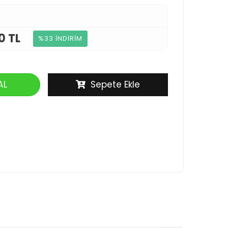
0 TL
%33 İNDİRİM
AL
Sepete Ekle