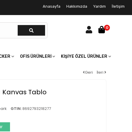
Anasayfa
Hakkımızda
Yardım
İletişim
0
ICKER
OFIS ÜRÜNLERI
KIŞIYE ÖZEL ÜRÜNLER
Geri
İleri
ı Kanvas Tablo
ark
GTIN:
8692793218277
ar