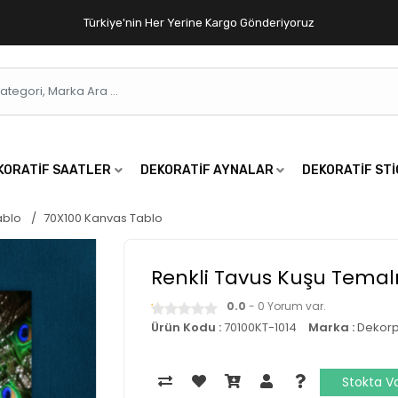
Türkiye'nin Her Yerine Kargo Gönderiyoruz
KORATIF SAATLER
DEKORATIF AYNALAR
DEKORATIF ST
ablo
70X100 Kanvas Tablo
Renkli Tavus Kuşu Temal
0.0
- 0 Yorum var.
Ürün Kodu :
70100KT-1014
Marka :
Dekorp
Stokta V