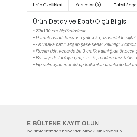
Ürün Özellikleri
Yorumlar
(0)
Taksit Seçe
Ürün Detay ve Ebat/Ölçü Bilgisi
• 70x100
cm ölçülerindedir.
•
Pamuk astarlı kanvasa yüksek çözünürlüklü dijital b
•
Asılmaya hazır ahşap şase kenar kalınlığı 3 cmdir.
•
Resim dört kenarda bu 3 cmlik kalınlığıda örtecek
•
Bu sayede tabloyu çerçevesiz, modern tarz tablo u
•
Hp solmayan mürekkep kullanılan ürünlerde bakım k
E-BÜLTENE KAYIT OLUN
İndirimlerimizden haberdar olmak için kayıt olun.