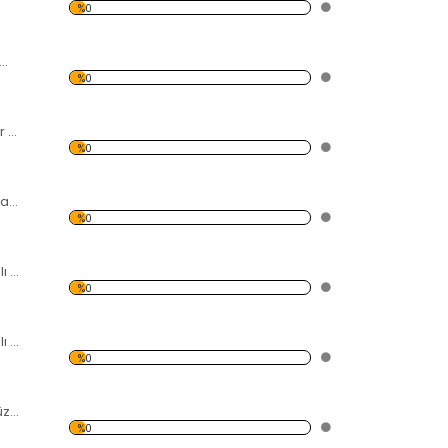
%0
ele ve Deniz Temalı Kanvas Tablo
%0
Deniz ve Kayalıklar Temalı Kanvas Tablo
%0
Modern Soyut Tasarım 41 Temalı Kanvas Tablo
%0
Şehir Işıkları Temalı Kanvas Tablo
%0
Orman Yolu Temalı Kanvas Tablo
%0
Dağ-Göl ve Gökyüzü Temalı Kanvas Tablo
%0