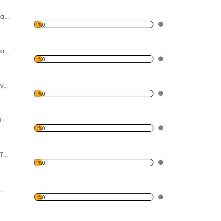
Kırmızı Gül ve Su Damlaları Kanvas Tablo
%0
Modern Soyut Tasarım 25 Temalı Kanvas Tablo
%0
Şelale Temalı Kanvas Tablo
%0
Havaya Kalkmış Eller Temalı Kanvas Tablo
%0
Renkli Tavus Kuşu Temalı Kanvas Tablo
%0
Yatan 3 Leopar Temalı Kanvas Tablo
%0