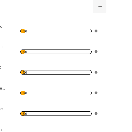
Modern Soyut Tasarım 30 Kanvas Tablo
%0
Şemsiyeli İnsanlar Temalı Kanvas Tablo
%0
deniz ve iki Gemi Kanvas Tablo
%0
İskele ve kayalık Temalı Kanvas Tablo
%0
Denizde Kayalar Temalı Kanvas Tablo
%0
Sandal ve Göl Temalı Kanvas Tablo