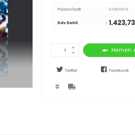
Piyasa Fiyatı
2.135,59 TL
1.423,73
Kdv Dahil
Hemen 
Twitter
Facebook