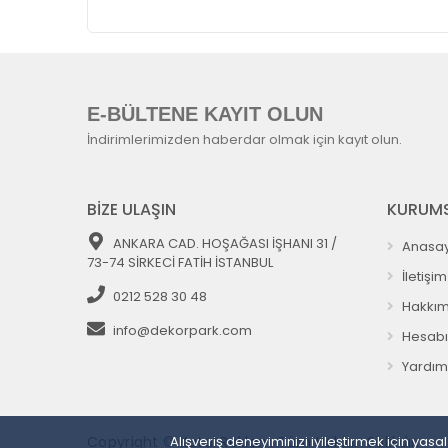
E-BÜLTENE KAYIT OLUN
İndirimlerimizden haberdar olmak için kayıt olun.
BİZE ULAŞIN
KURUMS
ANKARA CAD. HOŞAĞASI İŞHANI 31 /
Anasay
73-74 SİRKECİ FATİH İSTANBUL
İletişim
0212 528 30 48
Hakkım
info@dekorpark.com
Hesab
Yardım
Alışveriş deneyiminizi iyileştirmek için ya
Copyright © Kutal Reklam Tüm Hakları Saklıdır.