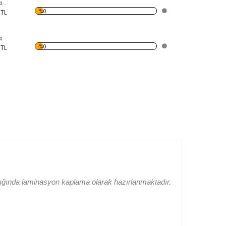
Dekoratif Duvar Panosu
%0
 TL
Dekoratif Duvar Panosu
%0
 TL
lığında laminasyon kaplama olarak hazırlanmaktadır.