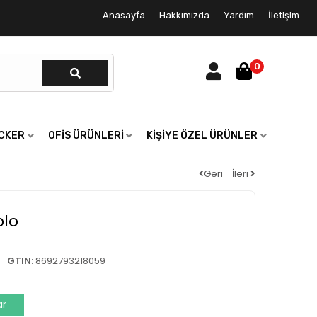
Anasayfa
Hakkımızda
Yardım
İletişim
0
ICKER
OFIS ÜRÜNLERI
KIŞIYE ÖZEL ÜRÜNLER
Geri
İleri
blo
GTIN:
8692793218059
ar