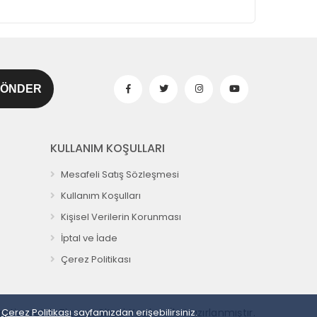
KULLANIM KOŞULLARI
Mesafeli Satış Sözleşmesi
Kullanım Koşulları
Kişisel Verilerin Korunması
İptal ve İade
Çerez Politikası
e
Çerez Politikası
sayfamızdan erişebilirsiniz.
roticaret E-Ticaret Sitesi Yazılımı İle Hazırlanmıştır.