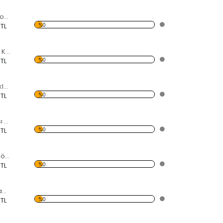
Maskeli Kadınlar Forex Tablo
%0
 TL
Sararmış İskambil Kağıtları Forex Tablo
%0
 TL
Köprü ve Gece Işıkları Forex Tablo
%0
 TL
Gül ve Çiğ Damlası Forex Tablo
%0
 TL
Siyah Beyaz Ortaköy Camii Forex Tablo
%0
 TL
Dekoratif Duvar Panosu
%0
 TL