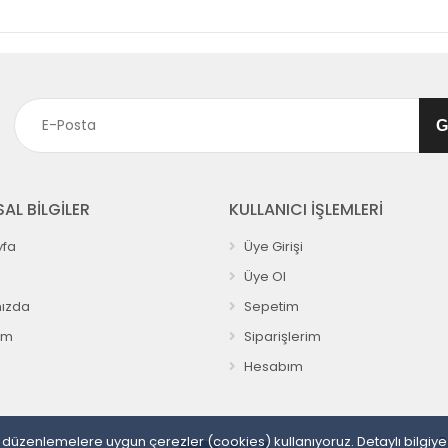
AL BİLGİLER
KULLANICI İŞLEMLERİ
fa
Üye Girişi
Üye Ol
ızda
Sepetim
ım
Siparişlerim
Hesabım
sal düzenlemelere uygun çerezler (cookies) kullanıyoruz. Detaylı bilgiy
P