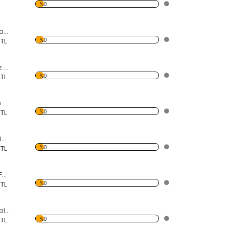
%0
Kumaşta Su Damlası Forex Tablo
%0
 TL
Oturan Fil Ve Deniz Forex Tablo
%0
 TL
Uğur Böceği ve Su Damlası Forex Tablo
%0
 TL
Papatya ve Uğur Böceği Forex Tablo
%0
 TL
Kırmızı Alıç ve Dal Forex Tablo
%0
 TL
Kırmızı Küçük Tuğlalar Forex Tablo
%0
 TL