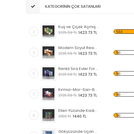
KATEGORİNİN ÇOK SATANLARI
Kuş ve Çiçek Açmış Ağaç Forex Tablo
1
%50
2135.59 TL
1423.73 TL
Modern Soyut Resim 6 Forex Tablo
3
%0
2135.59 TL
1423.73 TL
Renkli Sıra Evler Forex Tablo
5
%0
2135.59 TL
1423.73 TL
Kırmızı-Mor-Sarı-Beyaz Laleler Forex Tablo
7
%0
2135.59 TL
1423.73 TL
Elleri Yüzünde Kadın Forex Tablo
9
%0
2160 TL
1440 TL
Gökyüzünde Uçan Balonlar Forex Tablo