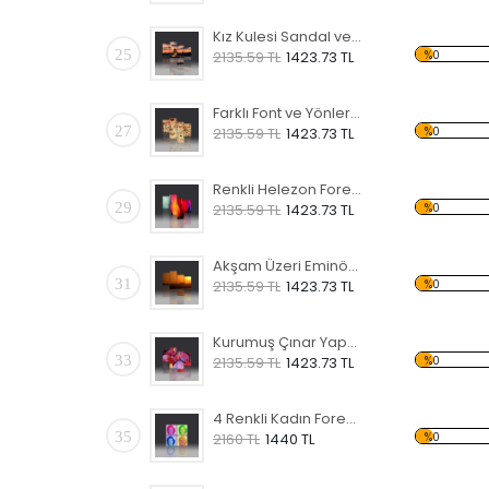
Kız Kulesi Sandal ve Gün Batımı Forex Tablo
25
%0
2135.59 TL
1423.73 TL
Farklı Font ve Yönlerde Love Forex Tablo
27
%0
2135.59 TL
1423.73 TL
Renkli Helezon Forex Tablo
29
%0
2135.59 TL
1423.73 TL
Akşam Üzeri Eminönü Forex Tablo
31
%0
2135.59 TL
1423.73 TL
Kurumuş Çınar Yaprağı ve Taş Forex Tablo
33
%0
2135.59 TL
1423.73 TL
4 Renkli Kadın Forex Tablo
35
%0
2160 TL
1440 TL