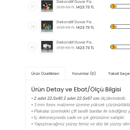
Dekoratif Duvar Panosu
37
%0
2135.59 TL
1423.73 TL
Dekoratif Duvar Panosu
39
%0
2135.59 TL
1423.73 TL
Dekoratif Duvar Panosu
41
%0
2135.59 TL
1423.73 TL
Ürün Özellikleri
Yorumlar
(0)
Taksit Seçe
Ürün Detay ve Ebat/Ölçü Bilgisi
•
2 adet 22.5x40 2 adet 22.5x67 cm
ölçülerindedir.
•
3 mm forex malzeme üzerine yüksek çözünürlüklü di
•
Plakalar üzerindeki çift taraflı bantlar ile istediğiniz
•
İç dekorasyonda sade ve şık görünüme sahiptir.
•
Yapıştıracağınız yüzey temiz ve düz bir yüzey olma