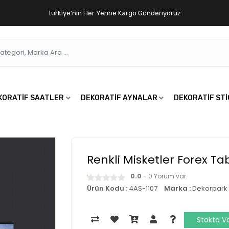
Türkiye'nin Her Yerine Kargo Gönderiyoruz
KORATIF SAATLER
DEKORATIF AYNALAR
DEKORATIF ST
Renkli Misketler Forex Ta
0.0
- 0 Yorum var.
Ürün Kodu :
4AS-1107
Marka :
Dekorpark
Stokta V