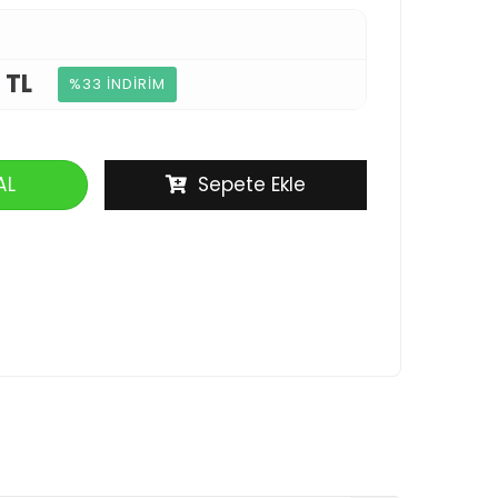
 TL
%33 İNDİRİM
AL
Sepete Ekle