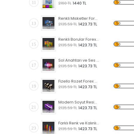
11
%0
2160 TL
1440 TL
Renkli Misketler Forex Tablo
13
%0
2135.59 TL
1423.73 TL
Renkli Borular Forex Tablo
15
%0
2135.59 TL
1423.73 TL
Sol Anahtarı ve Ses Dalgası Forex Tablo
17
%0
2135.59 TL
1423.73 TL
Fizello Rozet Forex Tablo
19
%0
2135.59 TL
1423.73 TL
Modern Soyut Resim Forex Tablo
21
%0
2135.59 TL
1423.73 TL
Farklı Renk ve Kalınlıkta Çubuklar Forex Tablo
23
%0
2135.59 TL
1423.73 TL