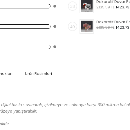
38
2135.59 TL
1423.73
40
2135.59 TL
1423.73
nekleri
Ürün Resimleri
jital baskı sıvanarak, çizilmeye ve solmaya karşı 300 mikron kalın
 yüzeye yapıştırabilir.
lıdır.