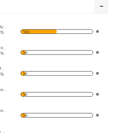
Deniz Yıldızı ve Midye Kabukları Forex Tablo
%50
 TL
Siyah Beyaz Helezon Forex Tablo
%0
 TL
Çiçek Açan Ağaç Forex Tablo
%0
 TL
Selam Veren Michael Jackson Forex Tablo
%0
Dünya ve Dört Mevsim Forex Tablo
%0
Cam Akvaryum ve 4 Mevsim Forex Tablo