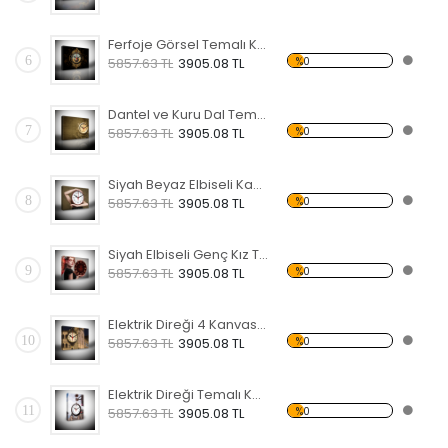
Ferfoje Görsel Temalı Kanvas Saat
6
%0
5857.63 TL
3905.08 TL
Dantel ve Kuru Dal Temalı Kanvas Saat
7
%0
5857.63 TL
3905.08 TL
Siyah Beyaz Elbiseli Kadın Temalı Kanvas Saat
8
%0
5857.63 TL
3905.08 TL
Siyah Elbiseli Genç Kız Temalı Kanvas Saat
9
%0
5857.63 TL
3905.08 TL
Elektrik Direği 4 Kanvas Saat
10
%0
5857.63 TL
3905.08 TL
Elektrik Direği Temalı Kanvas Saat
11
%0
5857.63 TL
3905.08 TL