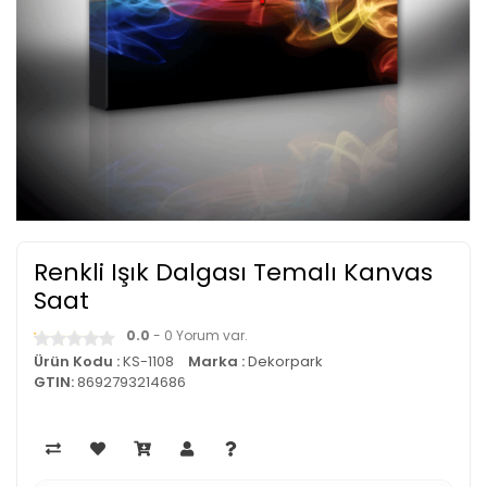
Renkli Işık Dalgası Temalı Kanvas
Saat
0.0
- 0 Yorum var.
Ürün Kodu :
KS-1108
Marka :
Dekorpark
GTIN:
8692793214686