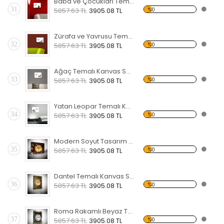
Baba ve Çocukları Temalı Kanvas Saat
31
%0
5857.63 TL
3905.08 TL
Zürafa ve Yavrusu Temalı Kanvas Saat
32
%0
5857.63 TL
3905.08 TL
Ağaç Temalı Kanvas Saat
33
%0
5857.63 TL
3905.08 TL
Yatan Leopar Temalı Kanvas Saat
34
%0
5857.63 TL
3905.08 TL
Modern Soyut Tasarım 16 Temalı Kanvas Saat
35
%0
5857.63 TL
3905.08 TL
Dantel Temalı Kanvas Saat
36
%0
5857.63 TL
3905.08 TL
Roma Rakamlı Beyaz Temalı Kanvas Saat
37
%0
5857.63 TL
3905.08 TL