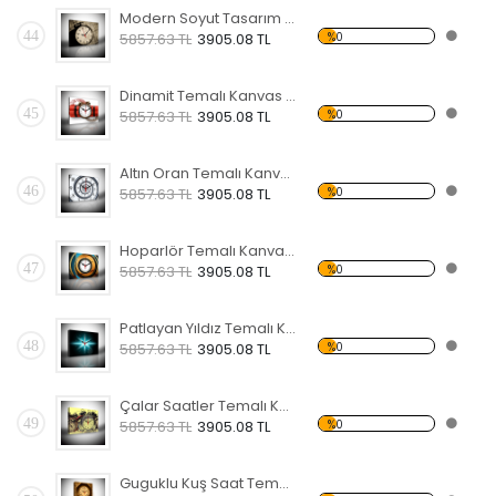
Modern Soyut Tasarım 19 Temalı Kanvas Saat
44
%0
5857.63 TL
3905.08 TL
Dinamit Temalı Kanvas Saat
45
%0
5857.63 TL
3905.08 TL
Altın Oran Temalı Kanvas Saat
46
%0
5857.63 TL
3905.08 TL
Hoparlör Temalı Kanvas Saat
47
%0
5857.63 TL
3905.08 TL
Patlayan Yıldız Temalı Kanvas Saat
48
%0
5857.63 TL
3905.08 TL
Çalar Saatler Temalı Kanvas Saat
49
%0
5857.63 TL
3905.08 TL
Guguklu Kuş Saat Temalı Kanvas Saat