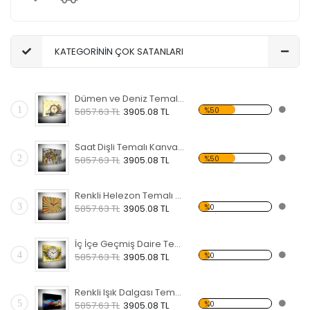
KATEGORİNİN ÇOK SATANLARI
Dümen ve Deniz Temalı Kanvas Saat
1
%50
5857.63 TL
3905.08 TL
Saat Dişli Temalı Kanvas Saat
2
%50
5857.63 TL
3905.08 TL
Renkli Helezon Temalı Kanvas Saat
3
%0
5857.63 TL
3905.08 TL
İç İçe Geçmiş Daire Temalı Kanvas Saat
4
%0
5857.63 TL
3905.08 TL
Renkli Işık Dalgası Temalı Kanvas Saat
5
%0
5857.63 TL
3905.08 TL