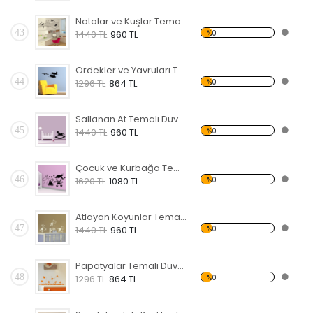
Notalar ve Kuşlar Temalı Duvar Sticker
43
%0
1440 TL
960 TL
Ördekler ve Yavruları Temalı Duvar Sticker
44
%0
1296 TL
864 TL
Sallanan At Temalı Duvar Sticker
45
%0
1440 TL
960 TL
Çocuk ve Kurbağa Temalı Duvar Sticker
46
%0
1620 TL
1080 TL
Atlayan Koyunlar Temalı Duvar Sticker
47
%0
1440 TL
960 TL
Papatyalar Temalı Duvar Sticker
48
%0
1296 TL
864 TL