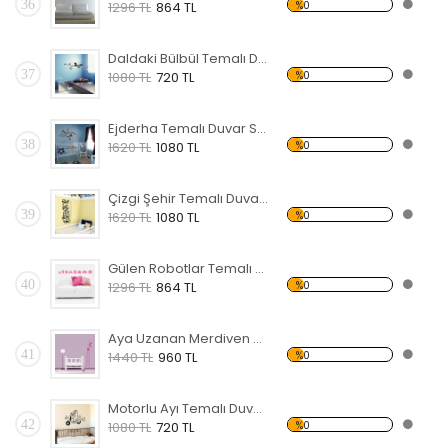
36
%0
1296 TL
864 TL
Daldaki Bülbül Temalı Duvar Sticker
37
%0
1080 TL
720 TL
Ejderha Temalı Duvar Sticker
38
%0
1620 TL
1080 TL
Çizgi Şehir Temalı Duvar Sticker
39
%0
1620 TL
1080 TL
Gülen Robotlar Temalı Duvar Sticker
40
%0
1296 TL
864 TL
Aya Uzanan Merdiven Temalı Duvar Sticker
41
%0
1440 TL
960 TL
Motorlu Ayı Temalı Duvar Sticker
42
%0
1080 TL
720 TL