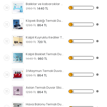
Balıklar ve kabarcıklar Temalı Duvar Sticker
30
%0
2160 TL
1440 TL
Köpek Balığı Temalı Duvar Sticker
31
%0
1296 TL
864 TL
Kalpli Kuyruklu Kediler Temalı Duvar Sticker
32
%0
1080 TL
720 TL
Kalpli Bisiklet Temalı Duvar Sticker
33
%0
1440 TL
960 TL
3 Maymun Temalı Duvar Sticker
34
%0
1296 TL
864 TL
Aslan Temalı Duvar Sticker
35
%0
1296 TL
864 TL
Hava Balonu Temalı Duvar Sticker