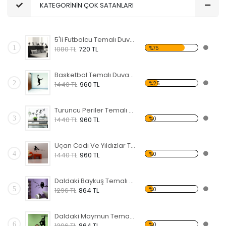
KATEGORİNİN ÇOK SATANLARI
5'li Futbolcu Temalı Duvar Sticker
1
%75
1080 TL
720 TL
Basketbol Temalı Duvar Sticker
2
%25
1440 TL
960 TL
Turuncu Periler Temalı Duvar Sticker
3
%0
1440 TL
960 TL
Uçan Cadı Ve Yıldızlar Temalı Duvar Sticker
4
%0
1440 TL
960 TL
Daldaki Baykuş Temalı Duvar Sticker
5
%0
1296 TL
864 TL
Daldaki Maymun Temalı Duvar Sticker
6
%0
1296 TL
864 TL