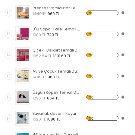
Prenses ve Yıldızlar Temalı Duvar Sticker
12
%0
1440 TL
960 TL
3'lü Sopalı Fare Temalı Duvar Sticker
13
%0
1080 TL
720 TL
Çiçekli Bisiklet Temalı Duvar Sticker
14
%0
1952.54 TL
1301.69 TL
Ay ve Çocuk Temalı Duvar Sticker
15
%0
1440 TL
960 TL
Üzgün Köpek Temalı Duvar Sticker
16
%0
1296 TL
864 TL
Yuvarlak desenli Koyun Temalı Duvar Sticker
17
%0
1620 TL
1080 TL
4 Köpek ve Pati Desenli Temalı Duvar Sticker