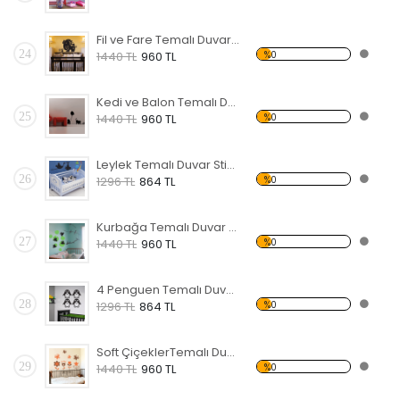
Fil ve Fare Temalı Duvar Sticker
24
%0
1440 TL
960 TL
Kedi ve Balon Temalı Duvar Sticker
25
%0
1440 TL
960 TL
Leylek Temalı Duvar Sticker
26
%0
1296 TL
864 TL
Kurbağa Temalı Duvar Sticker
27
%0
1440 TL
960 TL
4 Penguen Temalı Duvar Sticker
28
%0
1296 TL
864 TL
Soft ÇiçeklerTemalı Duvar Sticker
29
%0
1440 TL
960 TL