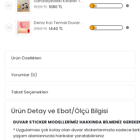
Sandalyedeki Kediler Temalı Duvar Sticker
49
%0
1620 TL
1080 TL
Deniz Kızı Temalı Duvar Sticker
50
%0
2160 TL
1440 TL
Ürün Özellikleri
Yorumlar
(0)
Taksit Seçenekleri
Ürün Detay ve Ebat/Ölçü Bilgisi
DUVAR STICKER MODELLERİMİZ HAKKINDA BİLMENİZ GEREKE
* Uygulaması çok kolay olan duvar stickerlarımızla sadece bir
yaşam alanlarınızda harikalar yaratabilirsiniz.