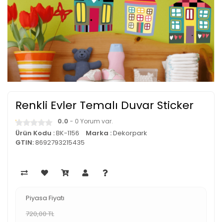
Renkli Evler Temalı Duvar Sticker
0.0
- 0 Yorum var.
Ürün Kodu :
BK-1156
Marka :
Dekorpark
GTIN:
8692793215435
Piyasa Fiyatı
720,00 TL