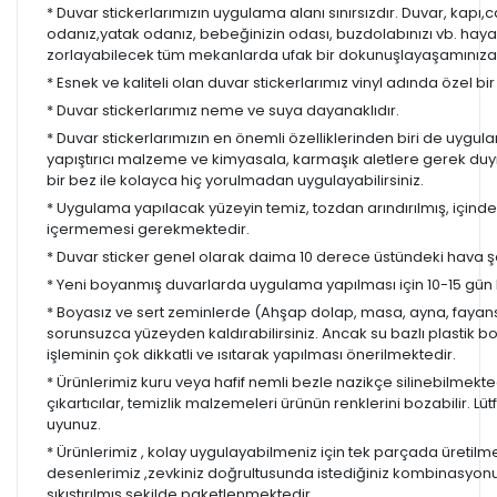
* Duvar stickerlarımızın uygulama alanı sınırsızdır. Duvar, kapı
odanız,yatak odanız, bebeğinizin odası, buzdolabınızı vb. hayal
zorlayabilecek tüm mekanlarda ufak bir dokunuşlayaşamınıza re
* Esnek ve kaliteli olan duvar stickerlarımız vinyl adında özel b
* Duvar stickerlarımız neme ve suya dayanaklıdır.
* Duvar stickerlarımızın en önemli özelliklerinden biri de uygula
yapıştırıcı malzeme ve kimyasala, karmaşık aletlere gerek d
bir bez ile kolayca hiç yorulmadan uygulayabilirsiniz.
* Uygulama yapılacak yüzeyin temiz, tozdan arındırılmış, içind
içermemesi gerekmektedir.
* Duvar sticker genel olarak daima 10 derece üstündeki hava ş
* Yeni boyanmış duvarlarda uygulama yapılması için 10-15 gün b
* Boyasız ve sert zeminlerde (Ahşap dolap, masa, ayna, fayans,
sorunsuzca yüzeyden kaldırabilirsiniz. Ancak su bazlı plastik 
işleminin çok dikkatli ve ısıtarak yapılması önerilmektedir.
* Ürünlerimiz kuru veya hafif nemli bezle nazikçe silinebilmekted
çıkartıcılar, temizlik malzemeleri ürünün renklerini bozabilir. Lüt
uyunuz.
* Ürünlerimiz , kolay uygulayabilmeniz için tek parçada üretilm
desenlerimiz ,zevkiniz doğrultusunda istediğiniz kombinasyon
sıkıştırılmış şekilde paketlenmektedir.