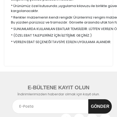
* Ürünümüz özel kutusunda ,uygulama kılavuzu ile birlikte güvenl
kargolanacaktır.
* Renkler malzemenin kendi rengidir.Ürünlerimiz rengini malzem
Bu yüzden pürüzsüz ve tramsızdır. Görselle arasında ufak ton farkl
* SUNUMLARDA KULLANILAN EBATLAR TEMSİLİDİR. LÜTFEN VERİLEN ÖL
* (ÖZEL EBAT TALEPLERİNİZ İÇİN İLETİŞİME GEÇİNİZ.)
* VERİLEN EBAT SEÇENEĞİ TAVSİYE EDİLEN UYGULAMA ALANIDIR.
E-BÜLTENE KAYIT OLUN
İndirimlerimizden haberdar olmak için kayıt olun.