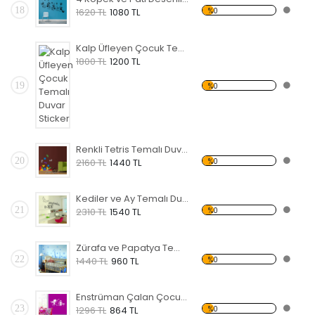
18
%0
1620 TL
1080 TL
Kalp Üfleyen Çocuk Temalı Duvar Sticker
1800 TL
1200 TL
19
%0
Renkli Tetris Temalı Duvar Sticker
20
%0
2160 TL
1440 TL
Kediler ve Ay Temalı Duvar Sticker
21
%0
2310 TL
1540 TL
Zürafa ve Papatya Temalı Duvar Sticker
22
%0
1440 TL
960 TL
Enstrüman Çalan Çocuk Temalı Duvar Sticker
23
%0
1296 TL
864 TL