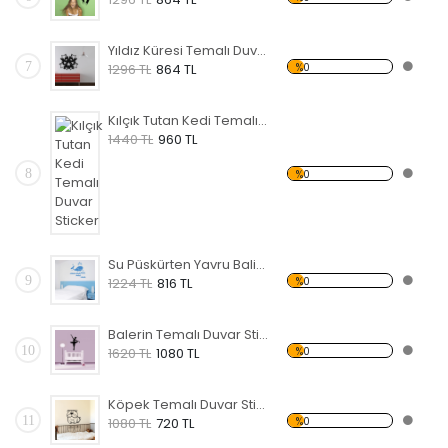
Yıldız Küresi Temalı Duvar Sticker
7
%0
1296 TL
864 TL
Kılçık Tutan Kedi Temalı Duvar Sticker
1440 TL
960 TL
8
%0
Su Püskürten Yavru Balina Temalı Duvar Sticker
9
%0
1224 TL
816 TL
Balerin Temalı Duvar Sticker
10
%0
1620 TL
1080 TL
Köpek Temalı Duvar Sticker
11
%0
1080 TL
720 TL