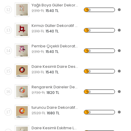
Yağlı Boya Güller Dekoratif Ahşap Çerçeveli Ayna
12
%0
2310 TL
1540 TL
Kırmızı Güller Dekoratif Ahşap Çerçeveli Ayna
13
%0
2310 TL
1540 TL
Pembe Çiçekli Dekoratif Ahşap Çerçeveli Ayna
14
%0
2310 TL
1540 TL
Daire Kesimli Daire Desenli Dekoratif Ahşap Çerçeveli Ayna
15
%0
2310 TL
1540 TL
Rengarenk Daireler Dekoratif Ahşap Çerçeveli Ayna
16
%0
2730 TL
1820 TL
turuncu Daire Dekoratif Ahşap Çerçeveli Ayna
17
%0
2520 TL
1680 TL
Daire Kesimli Eskitme Lamba ve Köprü Desenli Dekoratif Ahşap Çerçeveli Ayna