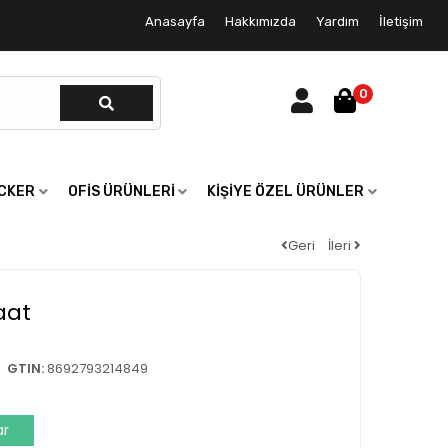
Anasayfa
Hakkımızda
Yardım
İletişim
0
ICKER
OFIS ÜRÜNLERI
KIŞIYE ÖZEL ÜRÜNLER
Geri
İleri
aat
GTIN:
8692793214849
ar