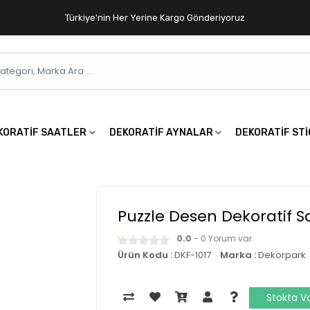
Türkiye'nin Her Yerine Kargo Gönderiyoruz
KORATIF SAATLER
DEKORATIF AYNALAR
DEKORATIF ST
Puzzle Desen Dekoratif S
0.0
- 0 Yorum var.
Ürün Kodu :
DKF-1017
Marka :
Dekorpark
Stokta V