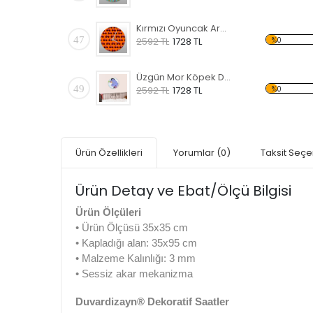
Kırmızı Oyuncak Araba Desenli Dekoratif Duvar Saati
47
%0
2592 TL
1728 TL
Üzgün Mor Köpek Desenli Dekoratif Duvar Saati
49
%0
2592 TL
1728 TL
Ürün Özellikleri
Yorumlar
(0)
Taksit Seçe
Ürün Detay ve Ebat/Ölçü Bilgisi
Ürün Ölçüleri
• Ürün Ölçüsü 35x35 cm
• Kapladığı alan: 35x95 cm
• Malzeme Kalınlığı: 3 mm
• Sessiz akar mekanizma
Duvardizayn® Dekoratif Saatler