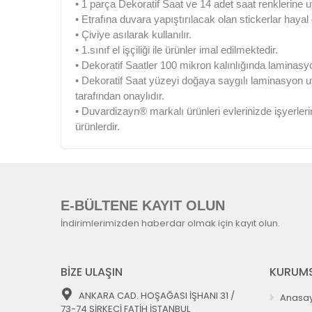
• 1 parça Dekoratif Saat ve 14 adet saat renklerine u
• Etrafına duvara yapıştırılacak olan stickerlar haya
• Çiviye asılarak kullanılır.
• 1.sınıf el işçiliği ile ürünler imal edilmektedir.
• Dekoratif Saatler 100 mikron kalınlığında laminasy
• Dekoratif Saat yüzeyi doğaya saygılı laminasyon 
tarafından onaylıdır.
• Duvardizayn® markalı ürünleri evlerinizde işyerleri
ürünlerdir.
E-BÜLTENE KAYIT OLUN
İndirimlerimizden haberdar olmak için kayıt olun.
BİZE ULAŞIN
KURUMS
ANKARA CAD. HOŞAĞASI İŞHANI 31 /
Anasay
73-74 SİRKECİ FATİH İSTANBUL