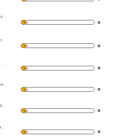
Mouse Desen Dekoratif Saat
%0
Silüet Desen Dekoratif Saat
%0
Beyaz Kelebek ve Çiçek Desenli Dekoratif Duvar Saati
%0
Renkli Balon Desenli Dekoratif Duvar Saati
%0
Küçük Ayı Desenli Dekoratif Duvar Saati
%0
Mor Kalamar Desenli Dekoratif Duvar Saati
%0