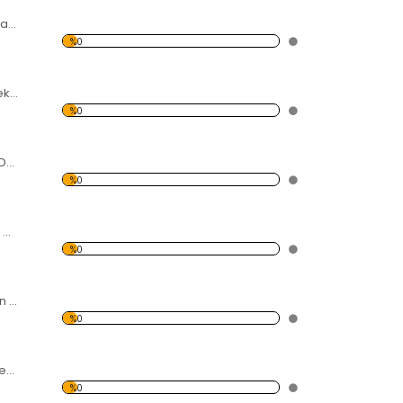
Kalp Desen Dekoratif Saat
%0
Çiçekler Desen Dekoratif Saat
%0
Mavi-Yeşil Desen Dekoratif Saat
%0
Kelebekler Desen Dekoratif Saat
%0
Renkli Çiçek Desen Dekoratif Saat
%0
Kelebekler ve Çiçek Desen Dekoratif Saat
%0