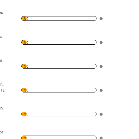
Renk Cümbüşü Desen Dekoratif Saat
%0
Mavi Kelebek Desen Dekoratif Saat
%0
Renkli Yaprak Desen Dekoratif Saat
%0
Ağaç Desen Dekoratif Saat
 TL
%0
Dört Mevsim Desen Dekoratif Saat
%0
Pastel Desen Dekoratif Saat
%0