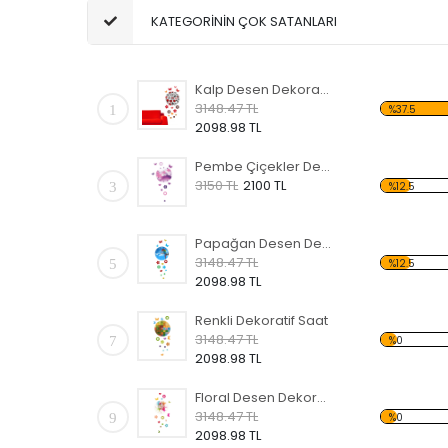
KATEGORİNİN ÇOK SATANLARI
Kalp Desen Dekoratif Saat
3148.47 TL
1
%37.5
2098.98 TL
Pembe Çiçekler Desen Dekoratif Saat
3150 TL
2100 TL
3
%12.5
Papağan Desen Dekoratif Saat
3148.47 TL
5
%12.5
2098.98 TL
Renkli Dekoratif Saat
3148.47 TL
7
%0
2098.98 TL
Floral Desen Dekoratif Saat
3148.47 TL
9
%0
2098.98 TL