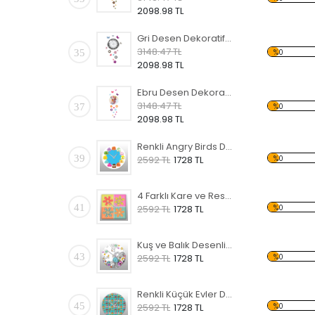
2098.98 TL
Gri Desen Dekoratif Saat
3148.47 TL
35
%0
2098.98 TL
Ebru Desen Dekoratif Saat
3148.47 TL
37
%0
2098.98 TL
Renkli Angry Birds Desenli Dekoratif Duvar Saati
39
%0
2592 TL
1728 TL
4 Farklı Kare ve Resim Desenli Dekoratif Duvar Saati
41
%0
2592 TL
1728 TL
Kuş ve Balık Desenli Dekoratif Duvar Saati
43
%0
2592 TL
1728 TL
Renkli Küçük Evler Desenli Dekoratif Duvar Saati
45
%0
2592 TL
1728 TL