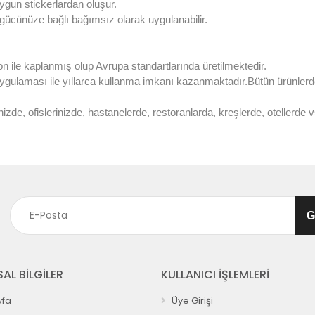
ygun stickerlardan oluşur.
l gücünüze bağlı bağımsız olarak uygulanabilir.
on ile kaplanmış olup Avrupa standartlarında üretilmektedir.
uygulaması ile yıllarca kullanma imkanı kazanmaktadır.Bütün ürünle
nizde, ofislerinizde, hastanelerde, restoranlarda, kreşlerde, otellerd
AL BİLGİLER
KULLANICI İŞLEMLERİ
fa
Üye Girişi