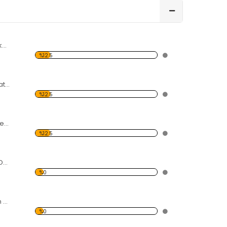
Hamak Desen Dekoratif Saat
%12.5
El İzi Desen Dekoratif Saat
%12.5
Üç Küçük Ördek Desenli Dekoratif Duvar Saati
%12.5
Boncuklar Desen Dekoratif Saat
%0
Karışık Kalp Desen Dekoratif Saat
%0