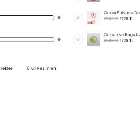
48
2592 TL
1728 TL
50
2592 TL
1728 TL
nekleri
Ürün Resimleri