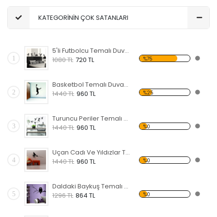
KATEGORİNİN ÇOK SATANLARI
5'li Futbolcu Temalı Duvar Sticker
1
%75
1080 TL
720 TL
Basketbol Temalı Duvar Sticker
2
%25
1440 TL
960 TL
Turuncu Periler Temalı Duvar Sticker
3
%0
1440 TL
960 TL
Uçan Cadı Ve Yıldızlar Temalı Duvar Sticker
4
%0
1440 TL
960 TL
Daldaki Baykuş Temalı Duvar Sticker
5
%0
1296 TL
864 TL