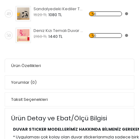
Sandalyedeki Kediler Temalı Duvar Sticker
49
%0
1620 TL
1080 TL
Deniz Kızı Temalı Duvar Sticker
50
%0
2160 TL
1440 TL
Ürün Özellikleri
Yorumlar
(0)
Taksit Seçenekleri
Ürün Detay ve Ebat/Ölçü Bilgisi
DUVAR STICKER MODELLERİMİZ HAKKINDA BİLMENİZ GEREKE
* Uygulaması çok kolay olan duvar stickerlarımızla sadece bir