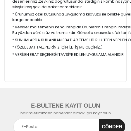
desenlerimiz ,zevkiniz doğrultusunda istediğiniz kombinasyon
sıkıştırılmış şekilde paketlenmektedir.
* Ürünümüz özel kutusunda ,uygulama kılavuzu ile birlikte güvenl
kargolanacaktır.
* Renkler malzemenin kendi rengidir.Ürünlerimiz rengini malzem
Bu yüzden pürüzsüz ve tramsızdır. Görselle arasında ufak ton farkl
* SUNUMLARDA KULLANILAN EBATLAR TEMSİLİDİR. LÜTFEN VERİLEN ÖL
* (ÖZEL EBAT TALEPLERİNİZ İÇİN İLETİŞİME GEÇİNİZ.)
* VERİLEN EBAT SEÇENEĞİ TAVSİYE EDİLEN UYGULAMA ALANIDIR.
E-BÜLTENE KAYIT OLUN
İndirimlerimizden haberdar olmak için kayıt olun.