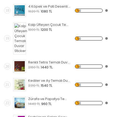
4 Köpek ve Pati Desenli Temalı Duvar Sticker
18
%0
1620 TL
1080 TL
Kalp Üfleyen Çocuk Temalı Duvar Sticker
1800 TL
1200 TL
19
%0
Renkli Tetris Temalı Duvar Sticker
20
%0
2160 TL
1440 TL
Kediler ve Ay Temalı Duvar Sticker
21
%0
2310 TL
1540 TL
Zürafa ve Papatya Temalı Duvar Sticker
22
%0
1440 TL
960 TL