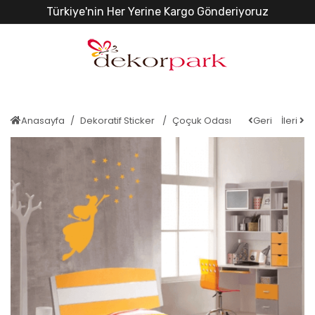
Türkiye'nin Her Yerine Kargo Gönderiyoruz
Anasayfa
Dekoratif Sticker
Çoçuk Odası
Geri
İleri