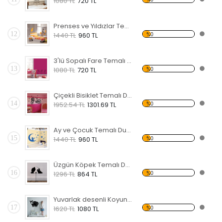
1080 TL
720 TL
Prenses ve Yıldızlar Temalı Duvar Sticker
12
%0
1440 TL
960 TL
3'lü Sopalı Fare Temalı Duvar Sticker
13
%0
1080 TL
720 TL
Çiçekli Bisiklet Temalı Duvar Sticker
14
%0
1952.54 TL
1301.69 TL
Ay ve Çocuk Temalı Duvar Sticker
15
%0
1440 TL
960 TL
Üzgün Köpek Temalı Duvar Sticker
16
%0
1296 TL
864 TL
Yuvarlak desenli Koyun Temalı Duvar Sticker
17
%0
1620 TL
1080 TL