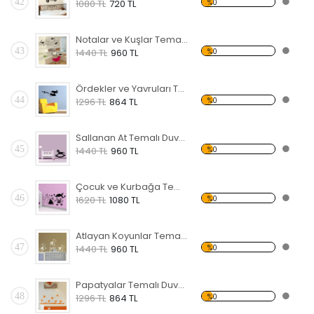
42
%0
1080 TL
720 TL
Notalar ve Kuşlar Temalı Duvar Sticker
43
%0
1440 TL
960 TL
Ördekler ve Yavruları Temalı Duvar Sticker
44
%0
1296 TL
864 TL
Sallanan At Temalı Duvar Sticker
45
%0
1440 TL
960 TL
Çocuk ve Kurbağa Temalı Duvar Sticker
46
%0
1620 TL
1080 TL
Atlayan Koyunlar Temalı Duvar Sticker
47
%0
1440 TL
960 TL
Papatyalar Temalı Duvar Sticker
48
%0
1296 TL
864 TL