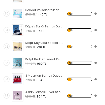
Balıklar ve kabarcıklar Temalı Duvar Sticker
30
%0
2160 TL
1440 TL
Köpek Balığı Temalı Duvar Sticker
31
%0
1296 TL
864 TL
Kalpli Kuyruklu Kediler Temalı Duvar Sticker
32
%0
1080 TL
720 TL
Kalpli Bisiklet Temalı Duvar Sticker
33
%0
1440 TL
960 TL
3 Maymun Temalı Duvar Sticker
34
%0
1296 TL
864 TL
Aslan Temalı Duvar Sticker
35
%0
1296 TL
864 TL