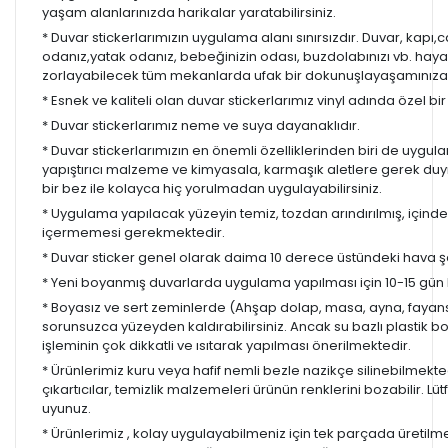
yaşam alanlarınızda harikalar yaratabilirsiniz.
* Duvar stickerlarımızın uygulama alanı sınırsızdır. Duvar, kapı
odanız,yatak odanız, bebeğinizin odası, buzdolabınızı vb. hayal
zorlayabilecek tüm mekanlarda ufak bir dokunuşlayaşamınıza re
* Esnek ve kaliteli olan duvar stickerlarımız vinyl adında özel b
* Duvar stickerlarımız neme ve suya dayanaklıdır.
* Duvar stickerlarımızın en önemli özelliklerinden biri de uygula
yapıştırıcı malzeme ve kimyasala, karmaşık aletlere gerek d
bir bez ile kolayca hiç yorulmadan uygulayabilirsiniz.
* Uygulama yapılacak yüzeyin temiz, tozdan arındırılmış, içind
içermemesi gerekmektedir.
* Duvar sticker genel olarak daima 10 derece üstündeki hava ş
* Yeni boyanmış duvarlarda uygulama yapılması için 10-15 gün b
* Boyasız ve sert zeminlerde (Ahşap dolap, masa, ayna, fayans,
sorunsuzca yüzeyden kaldırabilirsiniz. Ancak su bazlı plastik 
işleminin çok dikkatli ve ısıtarak yapılması önerilmektedir.
* Ürünlerimiz kuru veya hafif nemli bezle nazikçe silinebilmekted
çıkartıcılar, temizlik malzemeleri ürünün renklerini bozabilir. Lüt
uyunuz.
* Ürünlerimiz , kolay uygulayabilmeniz için tek parçada üretilm