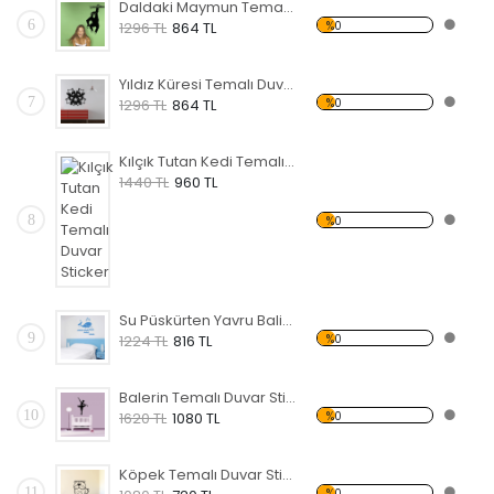
Daldaki Maymun Temalı Duvar Sticker
6
%0
1296 TL
864 TL
Yıldız Küresi Temalı Duvar Sticker
7
%0
1296 TL
864 TL
Kılçık Tutan Kedi Temalı Duvar Sticker
1440 TL
960 TL
8
%0
Su Püskürten Yavru Balina Temalı Duvar Sticker
9
%0
1224 TL
816 TL
Balerin Temalı Duvar Sticker
10
%0
1620 TL
1080 TL
Köpek Temalı Duvar Sticker
11
%0