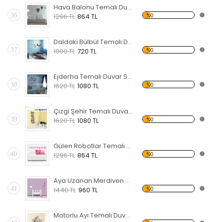
Hava Balonu Temalı Duvar Sticker
36
%0
1296 TL
864 TL
Daldaki Bülbül Temalı Duvar Sticker
37
%0
1080 TL
720 TL
Ejderha Temalı Duvar Sticker
38
%0
1620 TL
1080 TL
Çizgi Şehir Temalı Duvar Sticker
39
%0
1620 TL
1080 TL
Gülen Robotlar Temalı Duvar Sticker
40
%0
1296 TL
864 TL
Aya Uzanan Merdiven Temalı Duvar Sticker
41
%0
1440 TL
960 TL
Motorlu Ayı Temalı Duvar Sticker