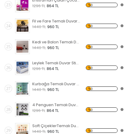
Enstrüman Çalan Çocuk Temalı Duvar Sticker
23
%0
1296 TL
864 TL
Fil ve Fare Temalı Duvar Sticker
24
%0
1440 TL
960 TL
Kedi ve Balon Temalı Duvar Sticker
25
%0
1440 TL
960 TL
Leylek Temalı Duvar Sticker
26
%0
1296 TL
864 TL
Kurbağa Temalı Duvar Sticker
27
%0
1440 TL
960 TL
4 Penguen Temalı Duvar Sticker
28
%0
1296 TL
864 TL
Soft ÇiçeklerTemalı Duvar Sticker
29
%0
1440 TL
960 TL