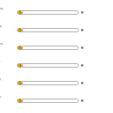
Orman Desen Duvar Panosu
%0
İlkbahar ve Kelebekler Forex Tablo
%0
Afrika'da Gün Batımı ve Filler Forex Tablo
%0
Kuru Gül Resmi Forex Tablo
%0
Bozkırda Çalılık Forex Tablo
%0
Modern Soyut Resim 11 Forex Tablo
%0