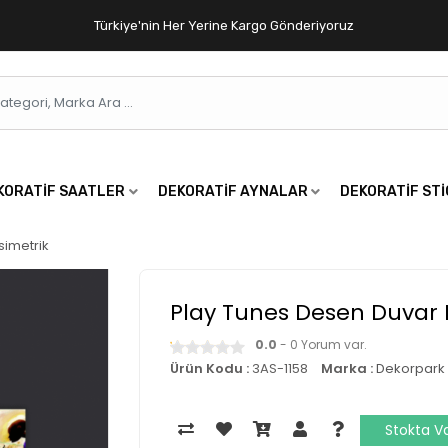
Türkiye'nin Her Yerine Kargo Gönderiyoruz
KORATIF SAATLER
DEKORATIF AYNALAR
DEKORATIF ST
simetrik
Play Tunes Desen Duvar
0.0
- 0 Yorum var.
Ürün Kodu :
3AS-1158
Marka :
Dekorpark
Stokta V