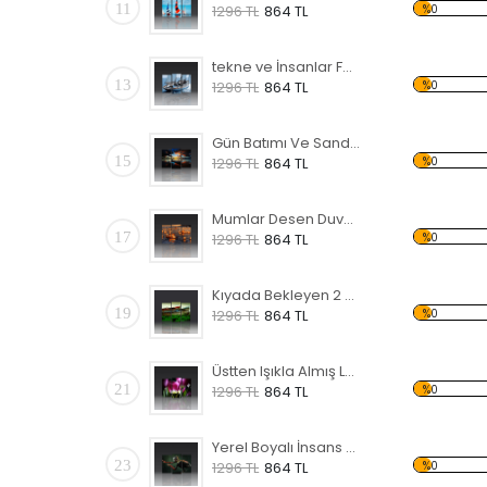
11
%0
1296 TL
864 TL
tekne ve İnsanlar Forex Tablo
13
%0
1296 TL
864 TL
Gün Batımı Ve Sandal Desen Duvar Panosu
15
%0
1296 TL
864 TL
Mumlar Desen Duvar Panosu
17
%0
1296 TL
864 TL
Kıyada Bekleyen 2 Sandal Forex Tablo
19
%0
1296 TL
864 TL
Üstten Işıkla Almış Laleler Forex Tablo
21
%0
1296 TL
864 TL
Yerel Boyalı İnsans Forex Tablo
23
%0
1296 TL
864 TL