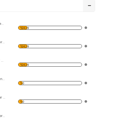
Deniz Kabukları Desen Duvar Panosu
%14.29
Savaşçı Motilfer Forex Tablo
%14.29
Gitar Desen Duvar Panosu
%14.29
5 Silahşörler Desen Duvar Panosu
%0
İskele Desen Duvar Panosu
%0
Vapur Desen Duvar Panosu