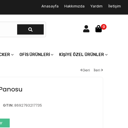
Anasayfa
Hakkımızda
Yardım
İletişim
0
ICKER
OFIS ÜRÜNLERI
KIŞIYE ÖZEL ÜRÜNLER
Geri
İleri
 Panosu
GTIN:
8692793217735
ar