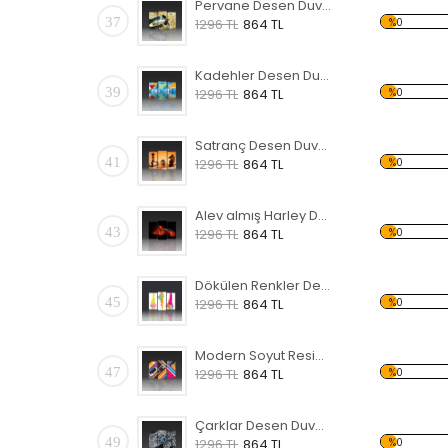
Pervane Desen Duvar Panosu 3AS-1114
37
%0
1296 TL
864 TL
Kadehler Desen Duvar Panosu 3AS-1117
39
%0
1296 TL
864 TL
Satranç Desen Duvar Panosu
41
%0
1296 TL
864 TL
Alev almış Harley Davidson Forex Tablo
43
%0
1296 TL
864 TL
Dökülen Renkler Desen Duvar Panosu
45
%0
1296 TL
864 TL
Modern Soyut Resim 7 Forex Tablo
47
%0
1296 TL
864 TL
Çarklar Desen Duvar Panosu
49
%0
1296 TL
864 TL