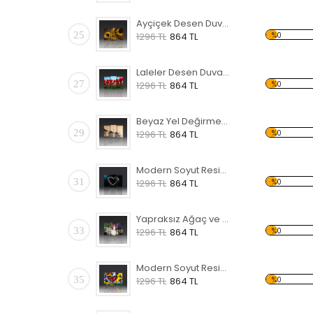
Ayçiçek Desen Duvar Panosu
25
%0
1296 TL
864 TL
Laleler Desen Duvar Panosu
27
%0
1296 TL
864 TL
Beyaz Yel Değirmenleri Forex Tablo
29
%0
1296 TL
864 TL
Modern Soyut Resim 21 Forex Tablo
31
%0
1296 TL
864 TL
Yapraksız Ağaç ve Renkli Gökyüzü Forex Tablo
33
%0
1296 TL
864 TL
Modern Soyut Resim 15 Forex Tablo
35
%0
1296 TL
864 TL