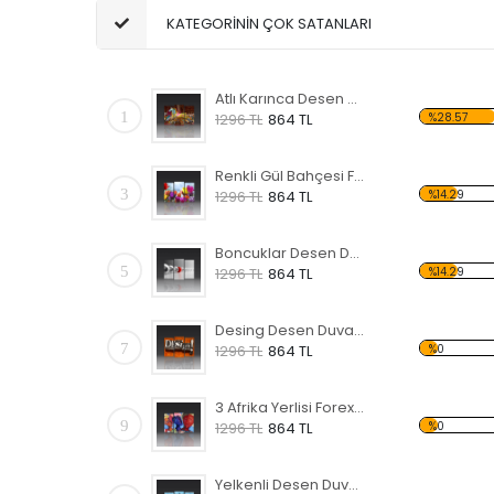
KATEGORİNİN ÇOK SATANLARI
Atlı Karınca Desen Duvar Panosu
1
%28.57
1296 TL
864 TL
Renkli Gül Bahçesi Forex Tablo
3
%14.29
1296 TL
864 TL
Boncuklar Desen Duvar Panosu
5
%14.29
1296 TL
864 TL
Desing Desen Duvar Panosu
7
%0
1296 TL
864 TL
3 Afrika Yerlisi Forex Tablo
9
%0
1296 TL
864 TL
Yelkenli Desen Duvar Panosu