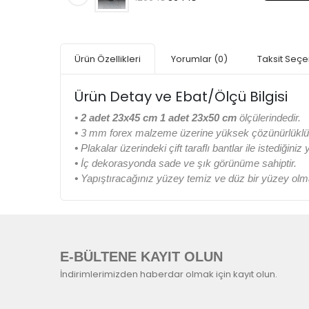
Ürün Özellikleri
Yorumlar
(0)
Taksit Seçe
Ürün Detay ve Ebat/Ölçü Bilgisi
• 2 adet 23x45 cm 1 adet 23x50 cm
ölçülerindedir.
•
3 mm forex malzeme üzerine yüksek çözünürlüklü di
•
Plakalar üzerindeki çift taraflı bantlar ile istediğiniz
•
İç dekorasyonda sade ve şık görünüme sahiptir.
•
Yapıştıracağınız yüzey temiz ve düz bir yüzey olma
E-BÜLTENE KAYIT OLUN
İndirimlerimizden haberdar olmak için kayıt olun.