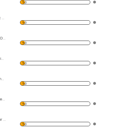
%0
Kumsal Ve Hamak Desen Duvar Panosu
%0
Play Tunes Desen Duvar Panosu
%0
Modern Soyut Resim 22 Forex Tablo
%0
Dünya Kıtaları işlenmiş İnsan Yüzü Forex Tablo
%0
Müzik Çalan Figürler Forex Tablo
%0
Dallar Desen Duvar Panosu
%0