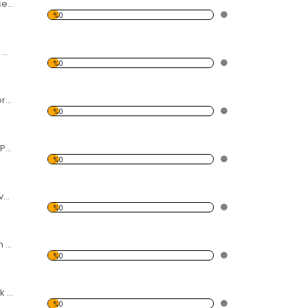
Dönme Dolap Desen Duvar Panosu 3AS-1116
%0
Motorsiklet Desen Duvar Panosu 3AS-1120
%0
Yakıt Göstergeli Forex Tablo
%0
Eller Desen Duvar Panosu
%0
Renkler Desen Duvar Panosu
%0
Kayan Yıldız Desen Duvar Panosu
%0
Kırmızı Kalp Yaprak Desen Duvar Panosu
%0