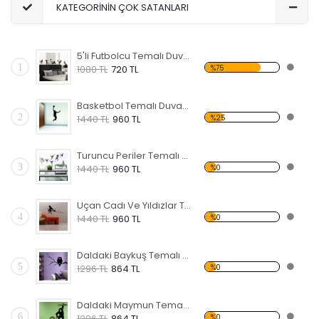
KATEGORİNİN ÇOK SATANLARI
5'li Futbolcu Temalı Duvar Sticker
1
%75
1080 TL
720 TL
Basketbol Temalı Duvar Sticker
2
%25
1440 TL
960 TL
Turuncu Periler Temalı Duvar Sticker
3
%0
1440 TL
960 TL
Uçan Cadı Ve Yıldızlar Temalı Duvar Sticker
4
%0
1440 TL
960 TL
Daldaki Baykuş Temalı Duvar Sticker
5
%0
1296 TL
864 TL
Daldaki Maymun Temalı Duvar Sticker
6
%0
1296 TL
864 TL