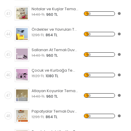
Notalar ve Kuşlar Temalı Duvar Sticker
43
%0
1440 TL
960 TL
Ördekler ve Yavruları Temalı Duvar Sticker
44
%0
1296 TL
864 TL
Sallanan At Temalı Duvar Sticker
45
%0
1440 TL
960 TL
Çocuk ve Kurbağa Temalı Duvar Sticker
46
%0
1620 TL
1080 TL
Atlayan Koyunlar Temalı Duvar Sticker
47
%0
1440 TL
960 TL
Papatyalar Temalı Duvar Sticker
48
%0
1296 TL
864 TL