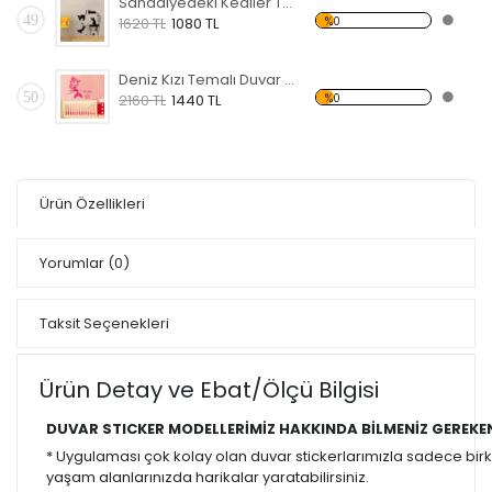
Sandalyedeki Kediler Temalı Duvar Sticker
49
%0
1620 TL
1080 TL
Deniz Kızı Temalı Duvar Sticker
50
%0
2160 TL
1440 TL
Ürün Özellikleri
Yorumlar
(0)
Taksit Seçenekleri
Ürün Detay ve Ebat/Ölçü Bilgisi
DUVAR STICKER MODELLERİMİZ HAKKINDA BİLMENİZ GEREKE
* Uygulaması çok kolay olan duvar stickerlarımızla sadece bir
yaşam alanlarınızda harikalar yaratabilirsiniz.