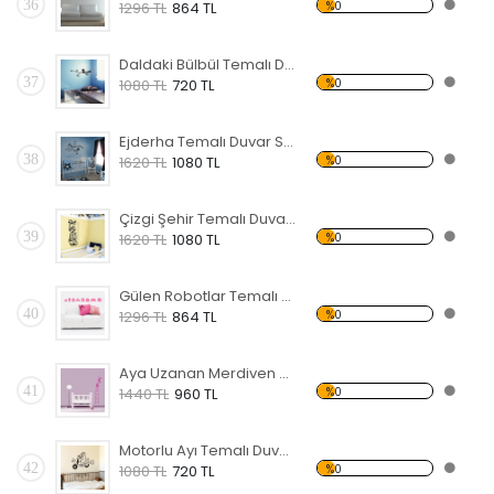
36
%0
1296 TL
864 TL
Daldaki Bülbül Temalı Duvar Sticker
37
%0
1080 TL
720 TL
Ejderha Temalı Duvar Sticker
38
%0
1620 TL
1080 TL
Çizgi Şehir Temalı Duvar Sticker
39
%0
1620 TL
1080 TL
Gülen Robotlar Temalı Duvar Sticker
40
%0
1296 TL
864 TL
Aya Uzanan Merdiven Temalı Duvar Sticker
41
%0
1440 TL
960 TL
Motorlu Ayı Temalı Duvar Sticker
42
%0
1080 TL
720 TL