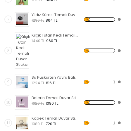
Yıldız Küresi Temalı Duvar Sticker
7
%0
1296 TL
864 TL
Kılçık Tutan Kedi Temalı Duvar Sticker
1440 TL
960 TL
8
%0
Su Püskürten Yavru Balina Temalı Duvar Sticker
9
%0
1224 TL
816 TL
Balerin Temalı Duvar Sticker
10
%0
1620 TL
1080 TL
Köpek Temalı Duvar Sticker
11
%0
1080 TL
720 TL