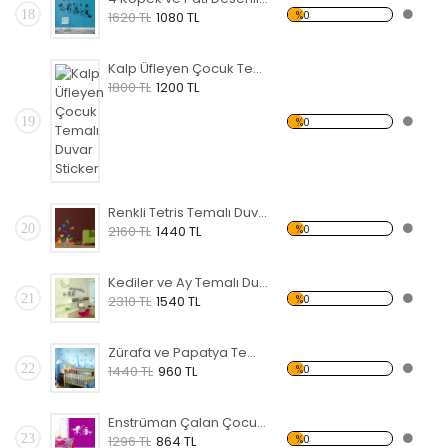
18
%0
1620 TL
1080 TL
Kalp Üfleyen Çocuk Temalı Duvar Sticker
1800 TL
1200 TL
19
%0
Renkli Tetris Temalı Duvar Sticker
20
%0
2160 TL
1440 TL
Kediler ve Ay Temalı Duvar Sticker
21
%0
2310 TL
1540 TL
Zürafa ve Papatya Temalı Duvar Sticker
22
%0
1440 TL
960 TL
Enstrüman Çalan Çocuk Temalı Duvar Sticker
23
%0
1296 TL
864 TL