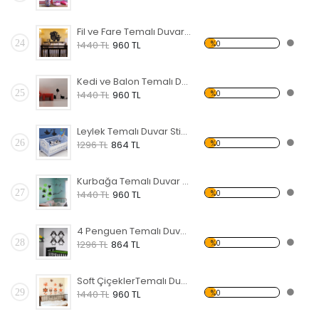
Fil ve Fare Temalı Duvar Sticker
24
%0
1440 TL
960 TL
Kedi ve Balon Temalı Duvar Sticker
25
%0
1440 TL
960 TL
Leylek Temalı Duvar Sticker
26
%0
1296 TL
864 TL
Kurbağa Temalı Duvar Sticker
27
%0
1440 TL
960 TL
4 Penguen Temalı Duvar Sticker
28
%0
1296 TL
864 TL
Soft ÇiçeklerTemalı Duvar Sticker
29
%0
1440 TL
960 TL