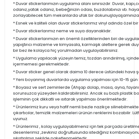
* Duvar stickerlarımızın uygulama alanı sınırsızdır. Duvar, kapı
odanız,yatak odanız, bebeğinizin odası, buzdolabınızı vb. hayal
zorlayabilecek tüm mekanlarda ufak bir dokunuşlayaşamınıza re
* Esnek ve kaliteli olan duvar stickerlarımız vinyl adında özel b
* Duvar stickerlarımız neme ve suya dayanaklıdır.
* Duvar stickerlarımızın en önemli özelliklerinden biri de uygula
yapıştırıcı malzeme ve kimyasala, karmaşık aletlere gerek d
bir bez ile kolayca hiç yorulmadan uygulayabilirsiniz.
* Uygulama yapılacak yüzeyin temiz, tozdan arındırılmış, içind
içermemesi gerekmektedir.
* Duvar sticker genel olarak daima 10 derece üstündeki hava ş
* Yeni boyanmış duvarlarda uygulama yapılması için 10-15 gün b
* Boyasız ve sert zeminlerde (Ahşap dolap, masa, ayna, fayans,
sorunsuzca yüzeyden kaldırabilirsiniz. Ancak su bazlı plastik 
işleminin çok dikkatli ve ısıtarak yapılması önerilmektedir.
* Ürünlerimiz kuru veya hafif nemli bezle nazikçe silinebilmekted
çıkartıcılar, temizlik malzemeleri ürünün renklerini bozabilir. Lüt
uyunuz.
* Ürünlerimiz , kolay uygulayabilmeniz için tek parçada üretilm
desenlerimiz ,zevkiniz doğrultusunda istediğiniz kombinasyon
sıkıştırılmış şekilde paketlenmektedir.