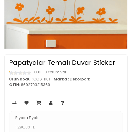
Papatyalar Temalı Duvar Sticker
0.0
- 0 Yorum var.
Ürün Kodu :
COS-1161
Marka :
Dekorpark
GTIN:
8692793215369
Piyasa Fiyatı
1.296,00 TL