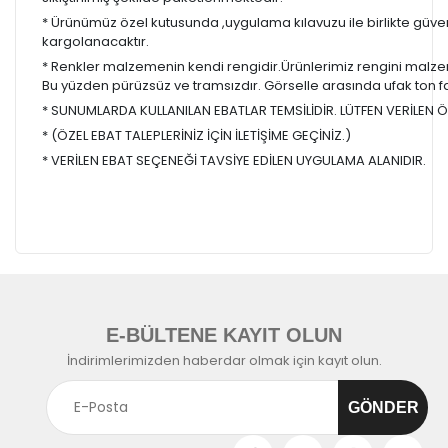
* Ürünümüz özel kutusunda ,uygulama kılavuzu ile birlikte güvenl
kargolanacaktır.
* Renkler malzemenin kendi rengidir.Ürünlerimiz rengini malzem
Bu yüzden pürüzsüz ve tramsızdır. Görselle arasında ufak ton farkl
* SUNUMLARDA KULLANILAN EBATLAR TEMSİLİDİR. LÜTFEN VERİLEN ÖL
* (ÖZEL EBAT TALEPLERİNİZ İÇİN İLETİŞİME GEÇİNİZ.)
* VERİLEN EBAT SEÇENEĞİ TAVSİYE EDİLEN UYGULAMA ALANIDIR.
E-BÜLTENE KAYIT OLUN
İndirimlerimizden haberdar olmak için kayıt olun.