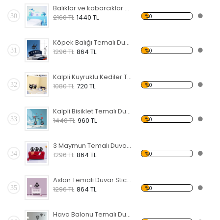
Balıklar ve kabarcıklar Temalı Duvar Sticker
30
%0
2160 TL
1440 TL
Köpek Balığı Temalı Duvar Sticker
31
%0
1296 TL
864 TL
Kalpli Kuyruklu Kediler Temalı Duvar Sticker
32
%0
1080 TL
720 TL
Kalpli Bisiklet Temalı Duvar Sticker
33
%0
1440 TL
960 TL
3 Maymun Temalı Duvar Sticker
34
%0
1296 TL
864 TL
Aslan Temalı Duvar Sticker
35
%0
1296 TL
864 TL
Hava Balonu Temalı Duvar Sticker