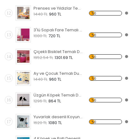
Prenses ve Yıldızlar Temalı Duvar Sticker
12
%0
1440 TL
960 TL
3'lü Sopalı Fare Temalı Duvar Sticker
13
%0
1080 TL
720 TL
Çiçekli Bisiklet Temalı Duvar Sticker
14
%0
1952.54 TL
1301.69 TL
Ay ve Çocuk Temalı Duvar Sticker
15
%0
1440 TL
960 TL
Üzgün Köpek Temalı Duvar Sticker
16
%0
1296 TL
864 TL
Yuvarlak desenli Koyun Temalı Duvar Sticker
17
%0
1620 TL
1080 TL
4 Köpek ve Pati Desenli Temalı Duvar Sticker