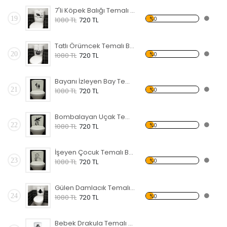
7'li Köpek Balığı Temalı Banyo Sticker
19
%0
1080 TL
720 TL
Tatlı Örümcek Temalı Banyo Sticker
20
%0
1080 TL
720 TL
Bayanı İzleyen Bay Temalı Banyo Sticker
21
%0
1080 TL
720 TL
Bombalayan Uçak Temalı Banyo Sticker
22
%0
1080 TL
720 TL
İşeyen Çocuk Temalı Banyo Sticker
23
%0
1080 TL
720 TL
Gülen Damlacık Temalı Banyo Sticker
24
%0
1080 TL
720 TL
Bebek Drakula Temalı Banyo Sticker