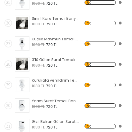
25
%0
1080 TL
720 TL
Sinirli Kare Temalı Banyo Sticker
26
%0
1080 TL
720 TL
Küçük Maymun Temalı Banyo Sticker
27
%0
1080 TL
720 TL
3'lü Gülen Surat Temalı Banyo Sticker
28
%0
1080 TL
720 TL
Kurukafa ve Yıldırım Temalı Banyo Sticker
29
%0
1080 TL
720 TL
Yarım Surat Temalı Banyo Sticker
30
%0
1080 TL
720 TL
Gizli Bakan Gülen Surat Temalı Banyo Sticker
31
%0
1080 TL
720 TL