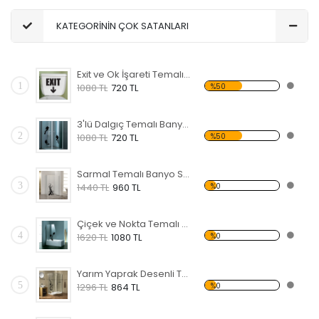
KATEGORİNİN ÇOK SATANLARI
Exit ve Ok İşareti Temalı Banyo Sticker
1
%50
1080 TL
720 TL
3'lü Dalgıç Temalı Banyo Sticker
2
%50
1080 TL
720 TL
Sarmal Temalı Banyo Sticker
3
%0
1440 TL
960 TL
Çiçek ve Nokta Temalı Banyo Sticker
4
%0
1620 TL
1080 TL
Yarım Yaprak Desenli Temalı Banyo Sticker
5
%0
1296 TL
864 TL