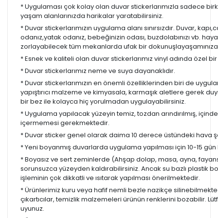
* Uygulaması çok kolay olan duvar stickerlarımızla sadece bir
yaşam alanlarınızda harikalar yaratabilirsiniz.
* Duvar stickerlarımızın uygulama alanı sınırsızdır. Duvar, kapı
odanız,yatak odanız, bebeğinizin odası, buzdolabınızı vb. hayal
zorlayabilecek tüm mekanlarda ufak bir dokunuşlayaşamınıza re
* Esnek ve kaliteli olan duvar stickerlarımız vinyl adında özel b
* Duvar stickerlarımız neme ve suya dayanaklıdır.
* Duvar stickerlarımızın en önemli özelliklerinden biri de uygula
yapıştırıcı malzeme ve kimyasala, karmaşık aletlere gerek d
bir bez ile kolayca hiç yorulmadan uygulayabilirsiniz.
* Uygulama yapılacak yüzeyin temiz, tozdan arındırılmış, içind
içermemesi gerekmektedir.
* Duvar sticker genel olarak daima 10 derece üstündeki hava ş
* Yeni boyanmış duvarlarda uygulama yapılması için 10-15 gün b
* Boyasız ve sert zeminlerde (Ahşap dolap, masa, ayna, fayans,
sorunsuzca yüzeyden kaldırabilirsiniz. Ancak su bazlı plastik 
işleminin çok dikkatli ve ısıtarak yapılması önerilmektedir.
* Ürünlerimiz kuru veya hafif nemli bezle nazikçe silinebilmekted
çıkartıcılar, temizlik malzemeleri ürünün renklerini bozabilir. Lüt
uyunuz.