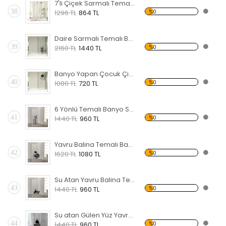
7'li Çiçek Sarmalı Temalı Banyo Sticker
38
%0
1296 TL
864 TL
Daire Sarmalı Temalı Banyo Sticker
39
%0
2160 TL
1440 TL
Banyo Yapan Çocuk Çizim Temalı Banyo Sticker
40
%0
1080 TL
720 TL
6 Yönlü Temalı Banyo Sticker
41
%0
1440 TL
960 TL
Yavru Balina Temalı Banyo Sticker
42
%0
1620 TL
1080 TL
Su Atan Yavru Balina Temalı Banyo Sticker
43
%0
1440 TL
960 TL
Su atan Gülen Yüz Yavru Balina Temalı Banyo Sticker
44
%0
1440 TL
960 TL