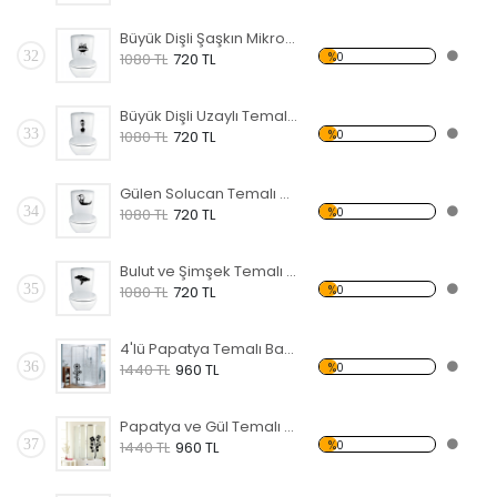
Büyük Dişli Şaşkın Mikrop Temalı Banyo Sticker
32
%0
1080 TL
720 TL
Büyük Dişli Uzaylı Temalı Banyo Sticker
33
%0
1080 TL
720 TL
Gülen Solucan Temalı Banyo Sticker
34
%0
1080 TL
720 TL
Bulut ve Şimşek Temalı Banyo Sticker
35
%0
1080 TL
720 TL
4'lü Papatya Temalı Banyo Sticker
36
%0
1440 TL
960 TL
Papatya ve Gül Temalı Banyo Sticker
37
%0
1440 TL
960 TL