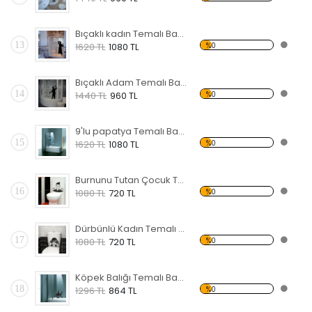
Bıçaklı kadın Temalı Banyo Sticker
13
%0
1620 TL
1080 TL
Bıçaklı Adam Temalı Banyo Sticker
14
%0
1440 TL
960 TL
9'lu papatya Temalı Banyo Sticker
15
%0
1620 TL
1080 TL
Burnunu Tutan Çocuk Temalı Banyo Sticker
16
%0
1080 TL
720 TL
Dürbünlü Kadın Temalı Banyo Sticker
17
%0
1080 TL
720 TL
Köpek Balığı Temalı Banyo Sticker
18
%0
1296 TL
864 TL