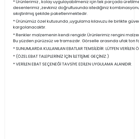
* Ürünlerimiz , kolay uygulayabilmeniz için tek parçada üretilm
desenlerimiz ,zevkiniz doğrultusunda istediğiniz kombinasyon
sıkıştırılmış şekilde paketlenmektedir.
* Ürünümüz özel kutusunda ,uygulama kılavuzu ile birlikte güvenl
kargolanacaktır.
* Renkler malzemenin kendi rengidir.Ürünlerimiz rengini malzem
Bu yüzden pürüzsüz ve tramsızdır. Görselle arasında ufak ton farkl
* SUNUMLARDA KULLANILAN EBATLAR TEMSİLİDİR. LÜTFEN VERİLEN ÖL
* (ÖZEL EBAT TALEPLERİNİZ İÇİN İLETİŞİME GEÇİNİZ.)
* VERİLEN EBAT SEÇENEĞİ TAVSİYE EDİLEN UYGULAMA ALANIDIR.