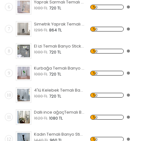
Yaprak Sarmalı Temalı Banyo Sticker
6
%0
1080 TL
720 TL
Simetrik Yaprak Temalı Banyo Sticker
7
%0
1296 TL
864 TL
El izi Temalı Banyo Sticker
8
%0
1080 TL
720 TL
Kurbağa Temalı Banyo Sticker
9
%0
1080 TL
720 TL
4'lü Kelebek Temalı Banyo Sticker
10
%0
1080 TL
720 TL
Dallı ince ağaçTemalı Banyo Sticker
11
%0
1620 TL
1080 TL
Kadın Temalı Banyo Sticker
12
%0
1440 TL
960 TL