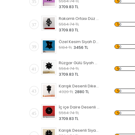
5564.74 TL
35
%0
3709.83 TL
Rakamlı Ortası Düz Siyah Dekoratif Duvar Saati
5564.74 TL
37
%0
3709.83 TL
Özel Kesim Siyah Dekoratif Duvar Saati
39
%0
5184 TL
3456 TL
Rüzgar Gülü Siyah Dekoratif Duvar Saati
5564.74 TL
41
%0
3709.83 TL
Karışık Desenli Dikey Siyah Dekoratif Duvar Saati
43
%0
4320 TL
2880 TL
İç içe Daire Desenli Siyah Dekoratif Duvar Saati
5564.74 TL
45
%0
3709.83 TL
Karışık Desenli Siyah Dekoratif Duvar Saati