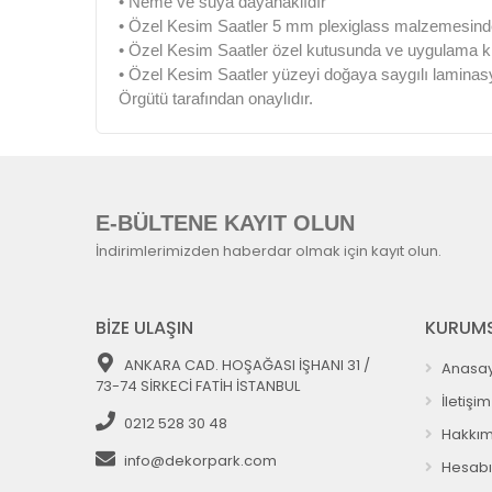
• Neme ve suya dayanaklıdır
• Özel Kesim Saatler 5 mm plexiglass malzemesinden
• Özel Kesim Saatler özel kutusunda ve uygulama kıla
• Özel Kesim Saatler yüzeyi doğaya saygılı laminas
Örgütü tarafından onaylıdır.
E-BÜLTENE KAYIT OLUN
İndirimlerimizden haberdar olmak için kayıt olun.
BİZE ULAŞIN
KURUMS
ANKARA CAD. HOŞAĞASI İŞHANI 31 /
Anasay
73-74 SİRKECİ FATİH İSTANBUL
İletişim
0212 528 30 48
Hakkım
info@dekorpark.com
Hesab