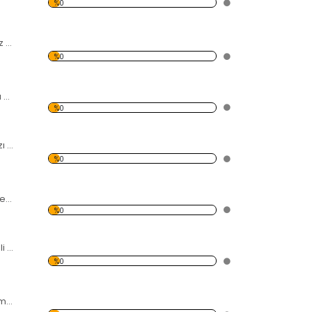
%0
Rakamlı Ortası Düz Kırmızı Dekoratif Duvar Saati
%0
Özel Kesim Kırmızı Dekoratif Duvar Saati
%0
Rüzgar Gülü Kırmızı Dekoratif Duvar Saati
%0
Karışık Desenli Dikey Kırmızı Dekoratif Duvar Saati
%0
İç içe Daire Desenli Kırmızı Dekoratif Duvar Saati
%0
Karışık Desenli Kırmızı Dekoratif Duvar Saati