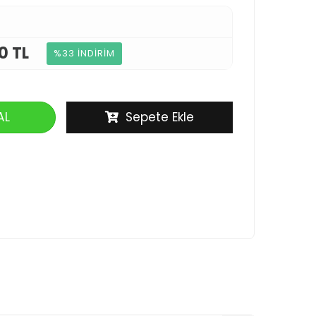
0 TL
%33 İNDİRİM
AL
Sepete Ekle