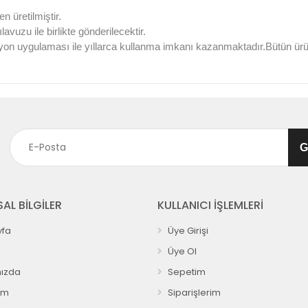
 üretilmiştir.
vuzu ile birlikte gönderilecektir.
yon uygulaması ile yıllarca kullanma imkanı kazanmaktadır.Bütün ür
AL BİLGİLER
KULLANICI İŞLEMLERİ
fa
Üye Girişi
Üye Ol
ızda
Sepetim
ım
Siparişlerim