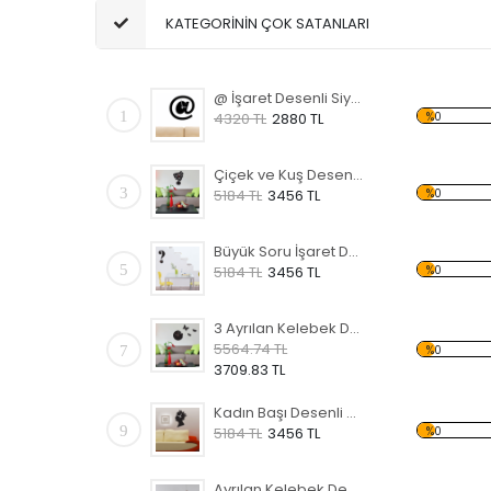
KATEGORİNİN ÇOK SATANLARI
@ İşaret Desenli Siyah Dekoratif Duvar Saati
1
%0
4320 TL
2880 TL
Çiçek ve Kuş Desenli Siyah Dekoratif Duvar Saati
3
%0
5184 TL
3456 TL
Büyük Soru İşaret Desenli Siyah Dekoratif Duvar Saati
5
%0
5184 TL
3456 TL
3 Ayrılan Kelebek Desenli Siyah Dekoratif Duvar Saati
5564.74 TL
7
%0
3709.83 TL
Kadın Başı Desenli Siyah Dekoratif Duvar Saati
9
%0
5184 TL
3456 TL
Ayrılan Kelebek Desenli Siyah Dekoratif Duvar Saati