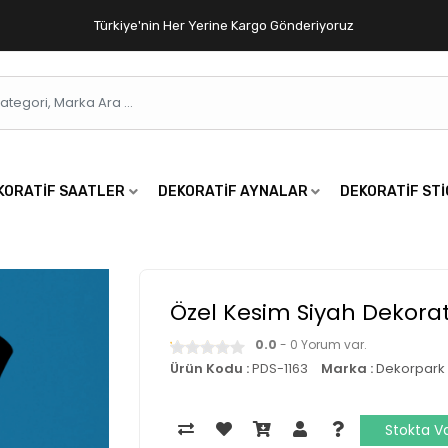
Türkiye'nin Her Yerine Kargo Gönderiyoruz
KORATIF SAATLER
DEKORATIF AYNALAR
DEKORATIF ST
Özel Kesim Siyah Dekorat
0.0
- 0 Yorum var.
Ürün Kodu :
PDS-1163
Marka :
Dekorpark
Stokta V