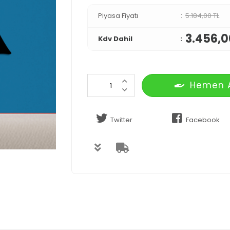
Piyasa Fiyatı
5.184,00 TL
3.456,0
Kdv Dahil
Hemen 
Twitter
Facebook