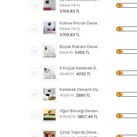
5564.74 TL
11
%0
3709.83 TL
Kahve Fincan Desenli Siyah Dekoratif Duvar Saati
5564.74 TL
13
%0
3709.83 TL
Büyük Rakam Desenli Siyah Dekoratif Duvar Saati
15
%0
5184 TL
3456 TL
5 Küçük Kelebek Desenli Siyah Dekoratif Duvar Saati
17
%0
6048 TL
4032 TL
Kelebek Desenli Siyah Dekoratif Duvar Saati
19
%0
4320 TL
2880 TL
Uğur Böceği Desenli Siyah Dekoratif Duvar Saati
21
%0
5711.19 TL
3807.46 TL
Çınar Yaprak Desenli Siyah Dekoratif Duvar Saati