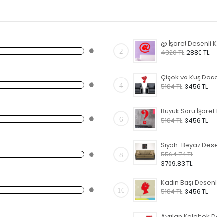
2
4320 TL
2880 TL
4
5184 TL
3456 TL
6
5184 TL
3456 TL
5564.74 TL
8
3709.83 TL
10
5184 TL
3456 TL