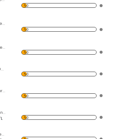
%0
Kahve Fincan Desenli Kırmızı Dekoratif Duvar Saati
%0
Büyük Rakam Desenli Kırmızı Dekoratif Duvar Saati
%0
5 Küçük Kelebek Desenli Kırmızı Dekoratif Duvar Saati
%0
Kelebek Desenli Kırmızı Dekoratif Duvar Saati
%0
Uğur Böceği Desenli Kırmızı Dekoratif Duvar Saati
%0
TL
Çınar Yaprak Desenli Kırmızı Dekoratif Duvar Saati