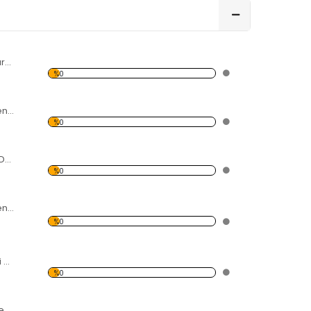
@ İşaret Desenli Kırmızı Dekoratif Duvar Saati
%0
Çiçek ve Kuş Desenli Kırmızı Dekoratif Duvar Saati
%0
Büyük Soru İşaret Desenli Kırmızı Dekoratif Duvar Saati
%0
Siyah-Beyaz Desenli Siyah Dekoratif Duvar Saati
%0
Kadın Başı Desenli Kırmızı Dekoratif Duvar Saati
%0
Ayrılan Kelebek Desenli Kırmızı Dekoratif Duvar Saati