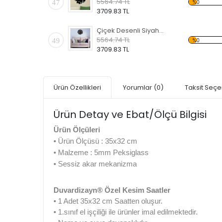
5564.74 TL
47
%0
3709.83 TL
Çiçek Desenli Siyah Dekoratif Duvar Saati
5564.74 TL
49
%0
3709.83 TL
Ürün Özellikleri
Yorumlar
(0)
Taksit Seçe
Ürün Detay ve Ebat/Ölçü Bilgisi
Ürün Ölçüleri
• Ürün Ölçüsü : 35x32 cm
• Malzeme : 5mm Peksiglass
• Sessiz akar mekanizma
Duvardizayn® Özel Kesim Saatler
• 1 Adet 35x32 cm Saatten oluşur.
• 1.sınıf el işçiliği ile ürünler imal edilmektedir.