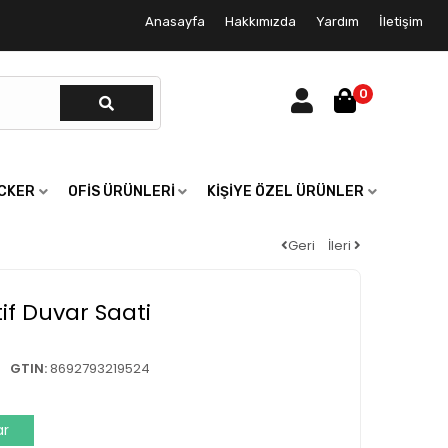
Anasayfa
Hakkımızda
Yardım
İletişim
0
ICKER
OFIS ÜRÜNLERI
KIŞIYE ÖZEL ÜRÜNLER
Geri
İleri
if Duvar Saati
GTIN:
8692793219524
ar