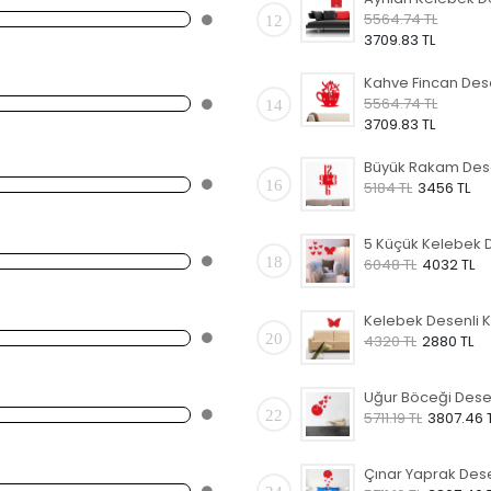
5564.74 TL
12
3709.83 TL
5564.74 TL
14
3709.83 TL
16
5184 TL
3456 TL
18
6048 TL
4032 TL
20
4320 TL
2880 TL
22
5711.19 TL
3807.46 