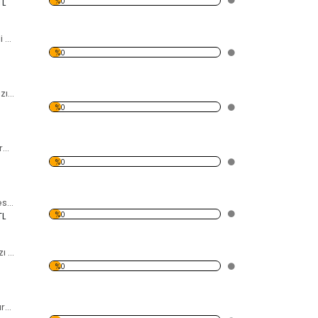
%0
TL
Elips Halka Desenli Kırmızı Dekoratif Duvar Saati
%0
Bulut Desenli Kırmızı Dekoratif Duvar Saati
%0
Yapboz Desenli Kırmızı Dekoratif Duvar Saati
%0
Zar ve İskambil Desenli Kırmızı Dekoratif Duvar Saati
%0
TL
Ortası Delikli Kırmızı Dekoratif Duvar Saati
%0
12 Çıkıntı Desenli Kırmızı Dekoratif Duvar Saati