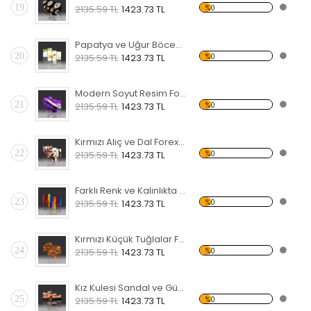
19
%0
2135.59 TL
1423.73 TL
Papatya ve Uğur Böceği Forex Tablo
20
%0
2135.59 TL
1423.73 TL
Modern Soyut Resim Forex Tablo
21
%0
2135.59 TL
1423.73 TL
Kırmızı Alıç ve Dal Forex Tablo
22
%0
2135.59 TL
1423.73 TL
Farklı Renk ve Kalınlıkta Çubuklar Forex Tablo
23
%0
2135.59 TL
1423.73 TL
Kırmızı Küçük Tuğlalar Forex Tablo
24
%0
2135.59 TL
1423.73 TL
Kız Kulesi Sandal ve Gün Batımı Forex Tablo
25
%0
2135.59 TL
1423.73 TL