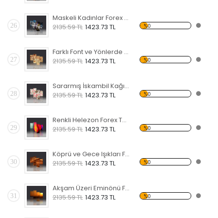
Maskeli Kadınlar Forex Tablo
26
%0
2135.59 TL
1423.73 TL
Farklı Font ve Yönlerde Love Forex Tablo
27
%0
2135.59 TL
1423.73 TL
Sararmış İskambil Kağıtları Forex Tablo
28
%0
2135.59 TL
1423.73 TL
Renkli Helezon Forex Tablo
29
%0
2135.59 TL
1423.73 TL
Köprü ve Gece Işıkları Forex Tablo
30
%0
2135.59 TL
1423.73 TL
Akşam Üzeri Eminönü Forex Tablo
31
%0
2135.59 TL
1423.73 TL