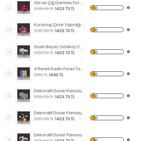
Gül ve Çiğ Damlası Forex Tablo
32
%0
2135.59 TL
1423.73 TL
Kurumuş Çınar Yaprağı ve Taş Forex Tablo
33
%0
2135.59 TL
1423.73 TL
Siyah Beyaz Ortaköy Camii Forex Tablo
34
%0
2135.59 TL
1423.73 TL
4 Renkli Kadın Forex Tablo
35
%0
2160 TL
1440 TL
Dekoratif Duvar Panosu
36
%0
2135.59 TL
1423.73 TL
Dekoratif Duvar Panosu
37
%0
2135.59 TL
1423.73 TL
Dekoratif Duvar Panosu
38
%0
2135.59 TL
1423.73 TL