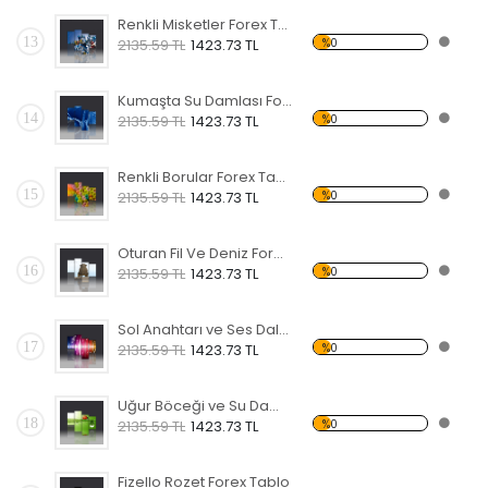
Renkli Misketler Forex Tablo
13
%0
2135.59 TL
1423.73 TL
Kumaşta Su Damlası Forex Tablo
14
%0
2135.59 TL
1423.73 TL
Renkli Borular Forex Tablo
15
%0
2135.59 TL
1423.73 TL
Oturan Fil Ve Deniz Forex Tablo
16
%0
2135.59 TL
1423.73 TL
Sol Anahtarı ve Ses Dalgası Forex Tablo
17
%0
2135.59 TL
1423.73 TL
Uğur Böceği ve Su Damlası Forex Tablo
18
%0
2135.59 TL
1423.73 TL
Fizello Rozet Forex Tablo