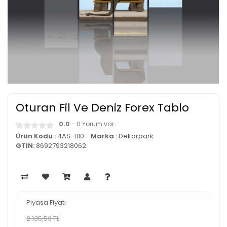
Oturan Fil Ve Deniz Forex Tablo
0.0
- 0 Yorum var.
Ürün Kodu :
4AS-1110
Marka :
Dekorpark
GTIN:
8692793218062
Piyasa Fiyatı
2.135,59 TL