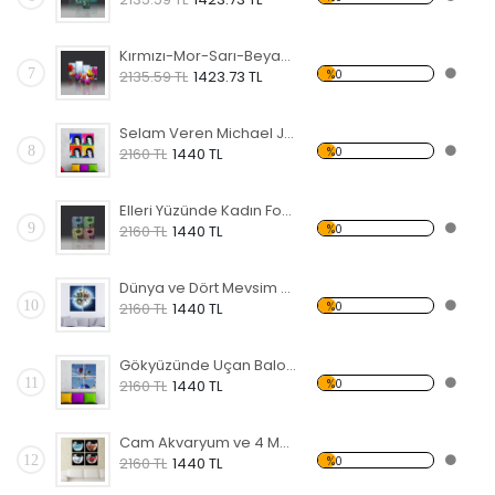
Kırmızı-Mor-Sarı-Beyaz Laleler Forex Tablo
7
%0
2135.59 TL
1423.73 TL
Selam Veren Michael Jackson Forex Tablo
8
%0
2160 TL
1440 TL
Elleri Yüzünde Kadın Forex Tablo
9
%0
2160 TL
1440 TL
Dünya ve Dört Mevsim Forex Tablo
10
%0
2160 TL
1440 TL
Gökyüzünde Uçan Balonlar Forex Tablo
11
%0
2160 TL
1440 TL
Cam Akvaryum ve 4 Mevsim Forex Tablo
12
%0
2160 TL
1440 TL