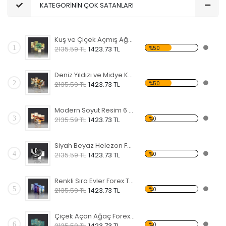
KATEGORİNİN ÇOK SATANLARI
Kuş ve Çiçek Açmış Ağaç Forex Tablo
1
%50
2135.59 TL
1423.73 TL
Deniz Yıldızı ve Midye Kabukları Forex Tablo
2
%50
2135.59 TL
1423.73 TL
Modern Soyut Resim 6 Forex Tablo
3
%0
2135.59 TL
1423.73 TL
Siyah Beyaz Helezon Forex Tablo
4
%0
2135.59 TL
1423.73 TL
Renkli Sıra Evler Forex Tablo
5
%0
2135.59 TL
1423.73 TL
Çiçek Açan Ağaç Forex Tablo
6
%0
2135.59 TL
1423.73 TL