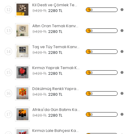
Kil Desti ve Çömlek Temalı Kanvas Tablo
12
%0
3420 TL
2280 TL
Altın Oran Temalı Kanvas Tablo
13
%0
3420 TL
2280 TL
Taş ve Tüy Temalı Kanvas Tablo
14
%0
3420 TL
2280 TL
Kırmızı Yaprak Temalı Kanvas Tablo
15
%0
3420 TL
2280 TL
Dökülmüş Renkli Yapraklar Kanvas Tablo
16
%0
3420 TL
2280 TL
Afrika'da Gün Batımı Kanvas Tablo
17
%0
3420 TL
2280 TL
Kırmızı Lale Bahçesi Kanvas Tablo