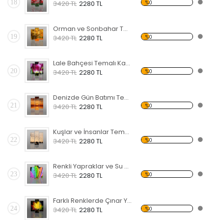
18
%0
3420 TL
2280 TL
Orman ve Sonbahar Temalı Kanvas Tablo
19
%0
3420 TL
2280 TL
Lale Bahçesi Temalı Kanvas Tablo
20
%0
3420 TL
2280 TL
Denizde Gün Batımı Temalı Kanvas Tablo
21
%0
3420 TL
2280 TL
Kuşlar ve İnsanlar Temalı Kanvas Tablo
22
%0
3420 TL
2280 TL
Renkli Yapraklar ve Su Damlaları Kanvas Tablo
23
%0
3420 TL
2280 TL
Farklı Renklerde Çınar Yaprakları Kanvas Tablo
24
%0
3420 TL
2280 TL