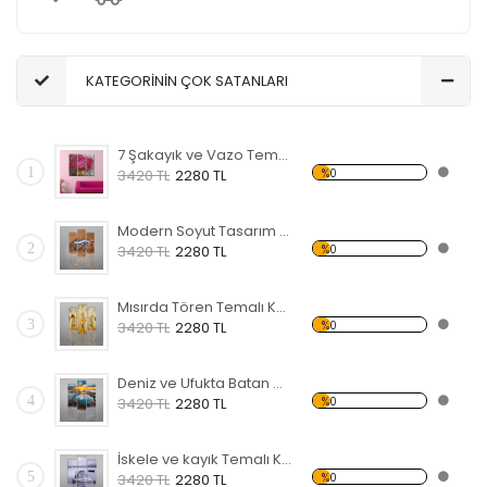
KATEGORİNİN ÇOK SATANLARI
7 Şakayık ve Vazo Temalı Kanvas Tablo
1
%0
3420 TL
2280 TL
Modern Soyut Tasarım 35 Kanvas Tablo
2
%0
3420 TL
2280 TL
Mısırda Tören Temalı Kanvas Tablo
3
%0
3420 TL
2280 TL
Deniz ve Ufukta Batan Güneş Kanvas Tablo
4
%0
3420 TL
2280 TL
İskele ve kayık Temalı Kanvas Tablo
5
%0
3420 TL
2280 TL