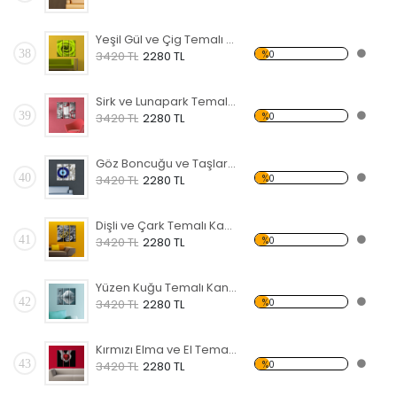
Yeşil Gül ve Çig Temalı Kanvas Tablo
38
%0
3420 TL
2280 TL
Sirk ve Lunapark Temalı Kanvas Tablo
39
%0
3420 TL
2280 TL
Göz Boncuğu ve Taşlar Temalı Kanvas Tablo
40
%0
3420 TL
2280 TL
Dişli ve Çark Temalı Kanvas Tablo
41
%0
3420 TL
2280 TL
Yüzen Kuğu Temalı Kanvas Tablo
42
%0
3420 TL
2280 TL
Kırmızı Elma ve El Temalı Kanvas Tablo
43
%0
3420 TL
2280 TL