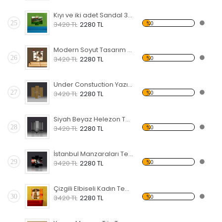
Kıyı ve iki adet Sandal 3 Temalı Kanvas Tablo
25
%0
3420 TL
2280 TL
Modern Soyut Tasarım 26 Kanvas Tablo
26
%0
3420 TL
2280 TL
Under Constuction Yazısı Temalı Kanvas Tablo
27
%0
3420 TL
2280 TL
Siyah Beyaz Helezon Temalı Kanvas Tablo
28
%0
3420 TL
2280 TL
İstanbul Manzaraları Temalı Kanvas Tablo
29
%0
3420 TL
2280 TL
Çizgili Elbiseli Kadın Temalı Kanvas Tablo
30
%0
3420 TL
2280 TL