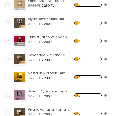
Yanan Mum ve Tüy Temalı Kanvas Tablo
31
%0
3420 TL
2280 TL
Siyah Beyaz Monalisa Temalı Kanvas Tablo
32
%0
3420 TL
2280 TL
Kırmızı Şarap ve Kadeh Temalı Kanvas Tablo
33
%0
3420 TL
2280 TL
Savanada 2 Zürafa Temalı Kanvas Tablo
34
%0
3420 TL
2280 TL
Nostaljik Mikrofon Temalı Kanvas Tablo
35
%0
3420 TL
2280 TL
Balerin Ayakkabısı Temalı Kanvas Tablo
36
%0
3420 TL
2280 TL
Piyano ve Tuşlar Temalı Kanvas Tablo
37
%0
3420 TL
2280 TL