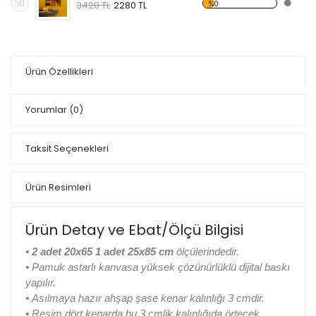
50
%0
3420 TL
2280 TL
Ürün Özellikleri
Yorumlar
(0)
Taksit Seçenekleri
Ürün Resimleri
Ürün Detay ve Ebat/Ölçü Bilgisi
• 2 adet 20x65 1 adet 25x85 cm
ölçülerindedir.
•
Pamuk astarlı kanvasa yüksek çözünürlüklü dijital baskı
yapılır.
•
Asılmaya hazır ahşap şase kenar kalınlığı 3 cmdir.
•
Resim dört kenarda bu 3 cmlik kalınlığıda örtecek