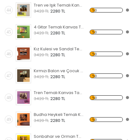
Tren ve Işık Temalı Kanvas Tablo
44
%0
3420 TL
2280 TL
4 Gitar Temalı Kanvas Tablo
45
%0
3420 TL
2280 TL
Kız Kulesi ve Sandal Temalı Kanvas Tablo
46
%0
3420 TL
2280 TL
Kırmızı Balon ve Çocuk Temalı Kanvas Tablo
47
%0
3420 TL
2280 TL
Tren Temalı Kanvas Tablo
48
%0
3420 TL
2280 TL
Budha Heykeli Temalı Kanvas Tablo
49
%0
3420 TL
2280 TL
Sonbahar ve Orman Temalı Kanvas Tablo