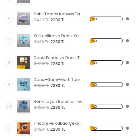
Sahil Temalı Kanvas Tablo
6
%0
3420 TL
2280 TL
Yelkenliler ve Deniz Kanvas Tablo
7
%0
3420 TL
2280 TL
Deniz Feneri ve Deniz Temalı Kanvas Tablo
8
%0
3420 TL
2280 TL
Deniz-Gemi-Martı Temalı Kanvas Tablo
9
%0
3420 TL
2280 TL
Renkli Uçan Balonlar Temalı Kanvas Tablo
10
%0
3420 TL
2280 TL
Fincanı ve Kakao Çekirdekleri Temalı Kanvas Tablo
11
%0
3420 TL
2280 TL