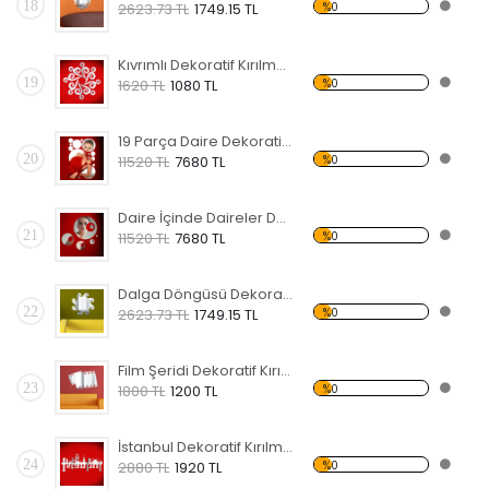
18
%0
2623.73 TL
1749.15 TL
Kıvrımlı Dekoratif Kırılmaz Ayna
19
%0
1620 TL
1080 TL
19 Parça Daire Dekoratif Kırılmaz Ayna
20
%0
11520 TL
7680 TL
Daire İçinde Daireler Dekoratif Kırılmaz Ayna
21
%0
11520 TL
7680 TL
Dalga Döngüsü Dekoratif Kırılmaz Ayna
22
%0
2623.73 TL
1749.15 TL
Film Şeridi Dekoratif Kırılmaz Ayna
23
%0
1800 TL
1200 TL
İstanbul Dekoratif Kırılmaz Ayna
24
%0
2880 TL
1920 TL