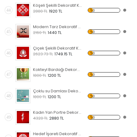
Köşeli Şekilli Dekoratif Kırılmaz Ayna
44
%0
2880 TL
1920 TL
Modern Tarz Dekoratif Kırılmaz Ayna
45
%0
2160 TL
1440 TL
Çiçek Şekilli Dekoratif Kırılmaz Ayna
46
%0
2623.73 TL
1749.15 TL
Kokteyl Bardağı Dekoratif Kırılmaz Ayna
47
%0
1800 TL
1200 TL
Çoklu su Damlası Dekoratif Kırılmaz Ayna
48
%0
1800 TL
1200 TL
Kadın Yan Portre Dekoratif Kırılmaz Ayna
49
%0
4320 TL
2880 TL
Hedef İşareti Dekoratif Kırılmaz Ayna