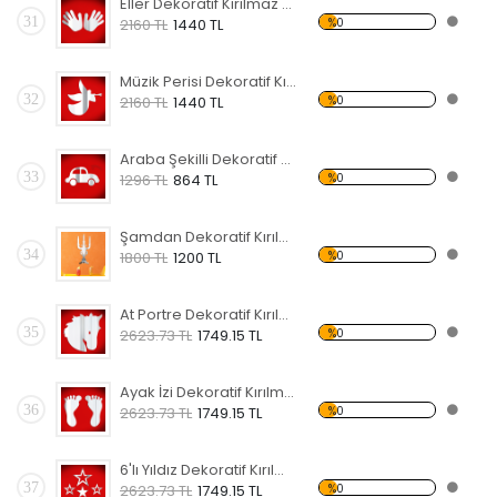
Eller Dekoratif Kırılmaz Ayna
31
%0
2160 TL
1440 TL
Müzik Perisi Dekoratif Kırılmaz Ayna
32
%0
2160 TL
1440 TL
Araba Şekilli Dekoratif Kırılmaz Ayna
33
%0
1296 TL
864 TL
Şamdan Dekoratif Kırılmaz Ayna
34
%0
1800 TL
1200 TL
At Portre Dekoratif Kırılmaz Ayna
35
%0
2623.73 TL
1749.15 TL
Ayak İzi Dekoratif Kırılmaz Ayna
36
%0
2623.73 TL
1749.15 TL
6'lı Yıldız Dekoratif Kırılmaz Ayna
37
%0
2623.73 TL
1749.15 TL