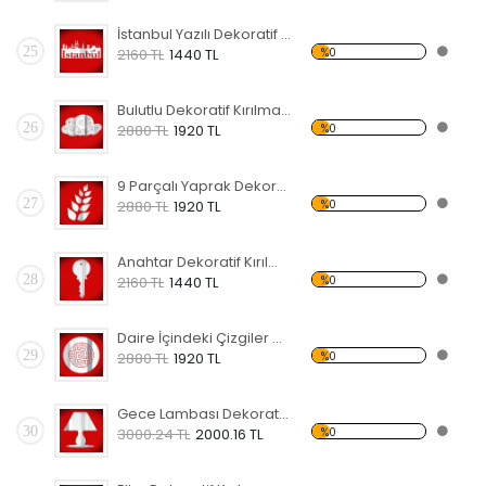
İstanbul Yazılı Dekoratif Kırılmaz Ayna
25
%0
2160 TL
1440 TL
Bulutlu Dekoratif Kırılmaz Ayna
26
%0
2880 TL
1920 TL
9 Parçalı Yaprak Dekoratif Kırılmaz Ayna
27
%0
2880 TL
1920 TL
Anahtar Dekoratif Kırılmaz Ayna
28
%0
2160 TL
1440 TL
Daire İçindeki Çizgiler Dekoratif Kırılmaz Ayna
29
%0
2880 TL
1920 TL
Gece Lambası Dekoratif Kırılmaz Ayna
30
%0
3000.24 TL
2000.16 TL