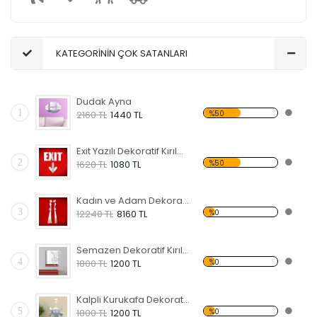
KATEGORİNİN ÇOK SATANLARI
Dudak Ayna
1
%50
2160 TL
1440 TL
Exit Yazılı Dekoratif Kırılmaz Ayna
2
%50
1620 TL
1080 TL
Kadın ve Adam Dekoratif Kırılmaz Ayna
3
%0
12240 TL
8160 TL
Semazen Dekoratif Kırılmaz Ayna
4
%0
1800 TL
1200 TL
Kalpli Kurukafa Dekoratif Kırılmaz Ayna
5
%0
1800 TL
1200 TL