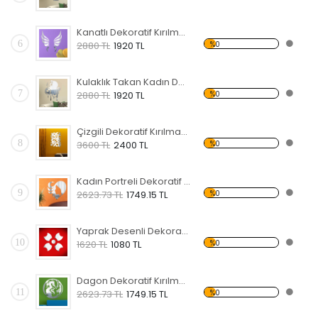
Kanatlı Dekoratif Kırılmaz Ayna
6
%0
2880 TL
1920 TL
Kulaklık Takan Kadın Dekoratif Kırılmaz Ayna
7
%0
2880 TL
1920 TL
Çizgili Dekoratif Kırılmaz Ayna
8
%0
3600 TL
2400 TL
Kadın Portreli Dekoratif Kırılmaz Ayna
9
%0
2623.73 TL
1749.15 TL
Yaprak Desenli Dekoratif Kırılmaz Ayna
10
%0
1620 TL
1080 TL
Dagon Dekoratif Kırılmaz Ayna
11
%0
2623.73 TL
1749.15 TL