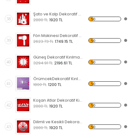
Şato ve Kalp Dekoratif Kırılmaz Ayna
38
%0
2880 TL
1920 TL
Fön Makinesi Dekoratif Kırılmaz Ayna
39
%0
2623.73 TL
1749.15 TL
Güneş Dekoratif Kırılmaz Ayna
40
%0
3294.91 TL
2196.61 TL
ÖrümcekDekoratif Kırılmaz Ayna
41
%0
1800 TL
1200 TL
Koşan Atlar Dekoratif Kırılmaz Ayna
42
%0
2880 TL
1920 TL
Dilimli ve Kesikli Dekoratif Kırılmaz Ayna
43
%0
2880 TL
1920 TL