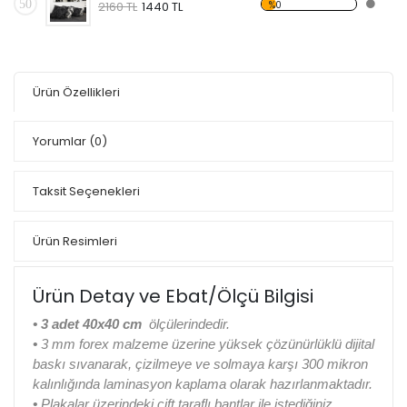
50
%0
2160 TL
1440 TL
Ürün Özellikleri
Yorumlar
(0)
Taksit Seçenekleri
Ürün Resimleri
Ürün Detay ve Ebat/Ölçü Bilgisi
•
3 adet 40x40 cm
ölçülerindedir.
•
3 mm forex malzeme üzerine yüksek çözünürlüklü dijital
baskı sıvanarak, çizilmeye ve solmaya karşı 300 mikron
kalınlığında laminasyon kaplama olarak hazırlanmaktadır.
•
Plakalar üzerindeki çift taraflı bantlar ile istediğiniz