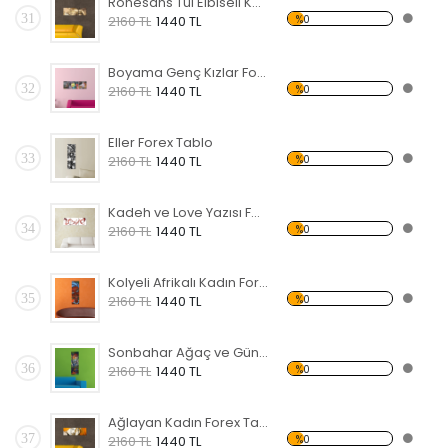
Rönesans Tül Elbiseli KadınForex Tablo
31
%0
2160 TL
1440 TL
Boyama Genç Kızlar Forex Tablo
32
%0
2160 TL
1440 TL
Eller Forex Tablo
33
%0
2160 TL
1440 TL
Kadeh ve Love Yazısı Forex Tablo
34
%0
2160 TL
1440 TL
Kolyeli Afrikalı Kadın Forex Tablo
35
%0
2160 TL
1440 TL
Sonbahar Ağaç ve Güneş Forex Tablo
36
%0
2160 TL
1440 TL
Ağlayan Kadın Forex Tablo
37
%0
2160 TL
1440 TL