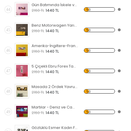
Gün Batımında İskele ve Deniz Forex Tablo
44
%0
2160 TL
1440 TL
Benz Motorwagen Yarış Arabası Forex Tablo
45
%0
2160 TL
1440 TL
Amerika-İngiltere-Fransa Simgeleri Forex Tablo
46
%0
2160 TL
1440 TL
5 Çiçekli Ebru Forex Tablo
47
%0
2160 TL
1440 TL
Masada 2 Ördek Yavrusu Forex Tablo
48
%0
2160 TL
1440 TL
Martılar - Deniz ve Cami Forex Tablo
49
%0
2160 TL
1440 TL
Gözlüklü Esmer Kadın Forex Tablo