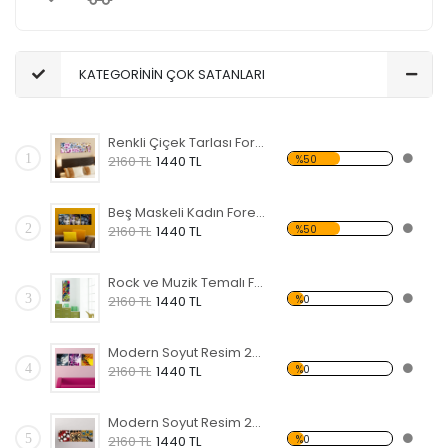
KATEGORİNİN ÇOK SATANLARI
Renkli Çiçek Tarlası Forex Tablo
1
%50
2160 TL
1440 TL
Beş Maskeli Kadın Forex Tablo
2
%50
2160 TL
1440 TL
Rock ve Muzik Temalı Forex Tablo
3
%0
2160 TL
1440 TL
Modern Soyut Resim 25 Forex Tablo
4
%0
2160 TL
1440 TL
Modern Soyut Resim 24 Forex Tablo
5
%0
2160 TL
1440 TL