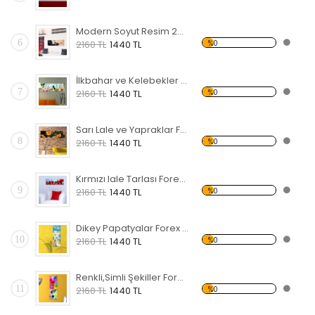
Modern Soyut Resim 24 Forex Tablo
6
%0
2160 TL
1440 TL
İlkbahar ve Kelebekler Forex Tablo
7
%0
2160 TL
1440 TL
Sarı Lale ve Yapraklar Forex Tablo
8
%0
2160 TL
1440 TL
Kırmızı lale Tarlası Forex Tablo
9
%0
2160 TL
1440 TL
Dikey Papatyalar Forex Tablo
10
%0
2160 TL
1440 TL
Renkli,Simli Şekiller Forex Tablo
11
%0
2160 TL
1440 TL