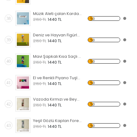
Müzik Aleti çalan Kardan Adamlar Forex Tablo
38
%0
2160 TL
1440 TL
Deniz ve Hayvan Figürlü Forex Tablo
39
%0
2160 TL
1440 TL
Mavi Şapkalı Kısa Saçlı Kadın Forex Tablo
40
%0
2160 TL
1440 TL
El ve Renkli Piyano Tuşları Forex Tablo
41
%0
2160 TL
1440 TL
Vazoda Kırmızı ve Beyaz Çiçek Forex Tablo
42
%0
2160 TL
1440 TL
Yeşil Gözlü Kaplan Forex Tablo
43
%0
2160 TL
1440 TL