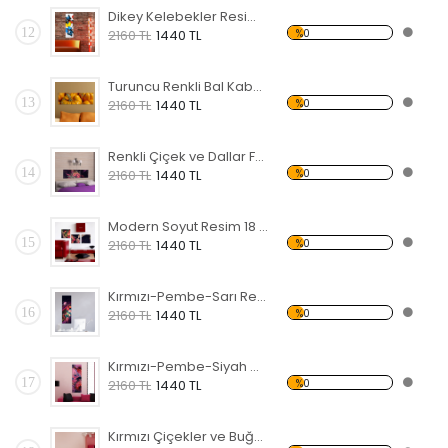
Dikey Kelebekler Resim Forex Tablo
12
%0
2160 TL
1440 TL
Turuncu Renkli Bal Kabakları Forex Tablo
13
%0
2160 TL
1440 TL
Renkli Çiçek ve Dallar Forex Tablo
14
%0
2160 TL
1440 TL
Modern Soyut Resim 18 Forex Tablo
15
%0
2160 TL
1440 TL
Kırmızı-Pembe-Sarı Renkli Çiçekler Forex Tablo
16
%0
2160 TL
1440 TL
Kırmızı-Pembe-Siyah Çiçekler Forex Tablo
17
%0
2160 TL
1440 TL
Kırmızı Çiçekler ve Buğday Başakları Forex Tablo