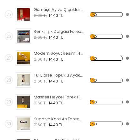
Gümüşü Ay ve Çiçekler Forex Tablo
25
%0
2160 TL
1440 TL
Renkli Işık Dalgası Forex Tablo
26
%0
2160 TL
1440 TL
Modern Soyut Resim 14 Forex Tablo
27
%0
2160 TL
1440 TL
Tül Elbise Topuklu Ayakkabı Giyen Kadın Forex Tablo
28
%0
2160 TL
1440 TL
Maskeli Heykel Forex Tablo
29
%0
2160 TL
1440 TL
Kupa ve Kare As Forex Tablo
30
%0
2160 TL
1440 TL