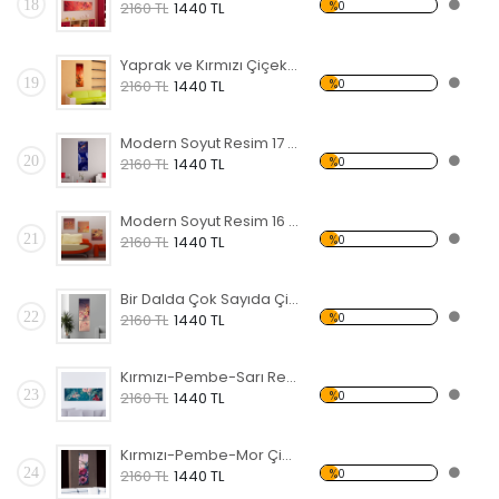
18
%0
2160 TL
1440 TL
Yaprak ve Kırmızı Çiçekler Forex Tablo
19
%0
2160 TL
1440 TL
Modern Soyut Resim 17 Forex Tablo
20
%0
2160 TL
1440 TL
Modern Soyut Resim 16 Forex Tablo
21
%0
2160 TL
1440 TL
Bir Dalda Çok Sayıda Çiçek Forex Tablo
22
%0
2160 TL
1440 TL
Kırmızı-Pembe-Sarı Renkli Çiçekler Forex Tablo
23
%0
2160 TL
1440 TL
Kırmızı-Pembe-Mor Çiçekler Forex Tablo
24
%0
2160 TL
1440 TL