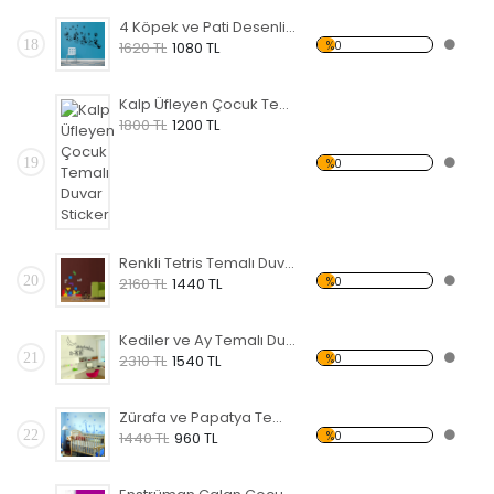
4 Köpek ve Pati Desenli Temalı Duvar Sticker
18
%0
1620 TL
1080 TL
Kalp Üfleyen Çocuk Temalı Duvar Sticker
1800 TL
1200 TL
19
%0
Renkli Tetris Temalı Duvar Sticker
20
%0
2160 TL
1440 TL
Kediler ve Ay Temalı Duvar Sticker
21
%0
2310 TL
1540 TL
Zürafa ve Papatya Temalı Duvar Sticker
22
%0
1440 TL
960 TL