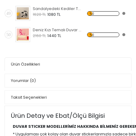
Sandalyedeki Kediler Temalı Duvar Sticker
49
%0
1620 TL
1080 TL
Deniz Kızı Temalı Duvar Sticker
50
%0
2160 TL
1440 TL
Ürün Özellikleri
Yorumlar
(0)
Taksit Seçenekleri
Ürün Detay ve Ebat/Ölçü Bilgisi
DUVAR STICKER MODELLERİMİZ HAKKINDA BİLMENİZ GEREKE
* Uygulaması çok kolay olan duvar stickerlarımızla sadece bir