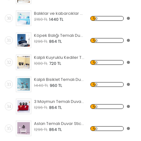
Balıklar ve kabarcıklar Temalı Duvar Sticker
30
%0
2160 TL
1440 TL
Köpek Balığı Temalı Duvar Sticker
31
%0
1296 TL
864 TL
Kalpli Kuyruklu Kediler Temalı Duvar Sticker
32
%0
1080 TL
720 TL
Kalpli Bisiklet Temalı Duvar Sticker
33
%0
1440 TL
960 TL
3 Maymun Temalı Duvar Sticker
34
%0
1296 TL
864 TL
Aslan Temalı Duvar Sticker
35
%0
1296 TL
864 TL