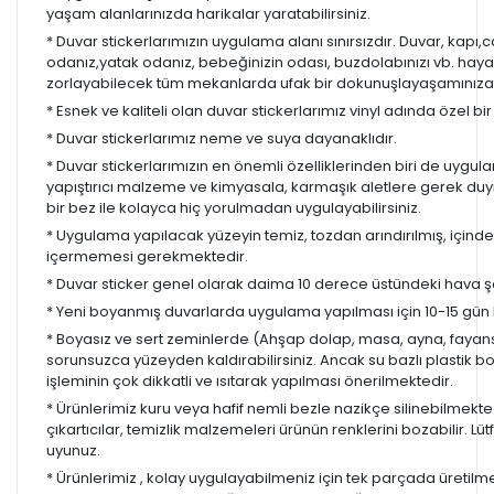
yaşam alanlarınızda harikalar yaratabilirsiniz.
* Duvar stickerlarımızın uygulama alanı sınırsızdır. Duvar, kapı
odanız,yatak odanız, bebeğinizin odası, buzdolabınızı vb. hayal
zorlayabilecek tüm mekanlarda ufak bir dokunuşlayaşamınıza re
* Esnek ve kaliteli olan duvar stickerlarımız vinyl adında özel b
* Duvar stickerlarımız neme ve suya dayanaklıdır.
* Duvar stickerlarımızın en önemli özelliklerinden biri de uygula
yapıştırıcı malzeme ve kimyasala, karmaşık aletlere gerek d
bir bez ile kolayca hiç yorulmadan uygulayabilirsiniz.
* Uygulama yapılacak yüzeyin temiz, tozdan arındırılmış, içind
içermemesi gerekmektedir.
* Duvar sticker genel olarak daima 10 derece üstündeki hava ş
* Yeni boyanmış duvarlarda uygulama yapılması için 10-15 gün b
* Boyasız ve sert zeminlerde (Ahşap dolap, masa, ayna, fayans,
sorunsuzca yüzeyden kaldırabilirsiniz. Ancak su bazlı plastik 
işleminin çok dikkatli ve ısıtarak yapılması önerilmektedir.
* Ürünlerimiz kuru veya hafif nemli bezle nazikçe silinebilmekted
çıkartıcılar, temizlik malzemeleri ürünün renklerini bozabilir. Lüt
uyunuz.
* Ürünlerimiz , kolay uygulayabilmeniz için tek parçada üretilm