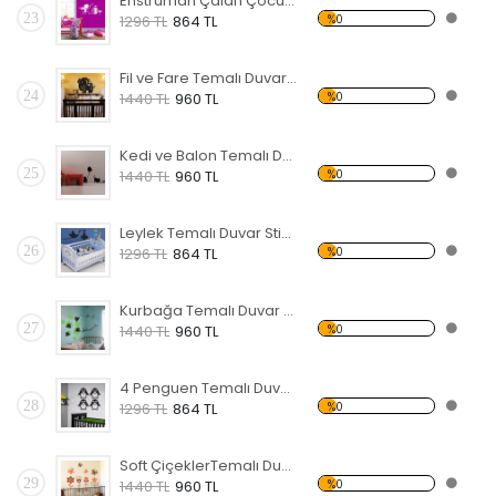
Enstrüman Çalan Çocuk Temalı Duvar Sticker
23
%0
1296 TL
864 TL
Fil ve Fare Temalı Duvar Sticker
24
%0
1440 TL
960 TL
Kedi ve Balon Temalı Duvar Sticker
25
%0
1440 TL
960 TL
Leylek Temalı Duvar Sticker
26
%0
1296 TL
864 TL
Kurbağa Temalı Duvar Sticker
27
%0
1440 TL
960 TL
4 Penguen Temalı Duvar Sticker
28
%0
1296 TL
864 TL
Soft ÇiçeklerTemalı Duvar Sticker
29
%0
1440 TL
960 TL