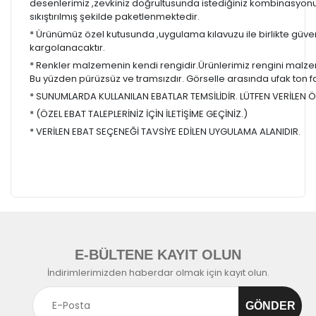
desenlerimiz ,zevkiniz doğrultusunda istediğiniz kombinasyon
sıkıştırılmış şekilde paketlenmektedir.
* Ürünümüz özel kutusunda ,uygulama kılavuzu ile birlikte güvenl
kargolanacaktır.
* Renkler malzemenin kendi rengidir.Ürünlerimiz rengini malzem
Bu yüzden pürüzsüz ve tramsızdır. Görselle arasında ufak ton farkl
* SUNUMLARDA KULLANILAN EBATLAR TEMSİLİDİR. LÜTFEN VERİLEN ÖL
* (ÖZEL EBAT TALEPLERİNİZ İÇİN İLETİŞİME GEÇİNİZ.)
* VERİLEN EBAT SEÇENEĞİ TAVSİYE EDİLEN UYGULAMA ALANIDIR.
E-BÜLTENE KAYIT OLUN
İndirimlerimizden haberdar olmak için kayıt olun.