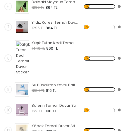
Daldaki Maymun Temalı Duvar Sticker
6
%0
1296 TL
864 TL
Yıldız Küresi Temalı Duvar Sticker
7
%0
1296 TL
864 TL
Kılçık Tutan Kedi Temalı Duvar Sticker
1440 TL
960 TL
8
%0
Su Püskürten Yavru Balina Temalı Duvar Sticker
9
%0
1224 TL
816 TL
Balerin Temalı Duvar Sticker
10
%0
1620 TL
1080 TL
Köpek Temalı Duvar Sticker
11
%0