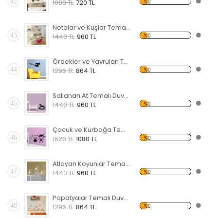
42
%0
1080 TL
720 TL
Notalar ve Kuşlar Temalı Duvar Sticker
43
%0
1440 TL
960 TL
Ördekler ve Yavruları Temalı Duvar Sticker
44
%0
1296 TL
864 TL
Sallanan At Temalı Duvar Sticker
45
%0
1440 TL
960 TL
Çocuk ve Kurbağa Temalı Duvar Sticker
46
%0
1620 TL
1080 TL
Atlayan Koyunlar Temalı Duvar Sticker
47
%0
1440 TL
960 TL
Papatyalar Temalı Duvar Sticker
48
%0
1296 TL
864 TL