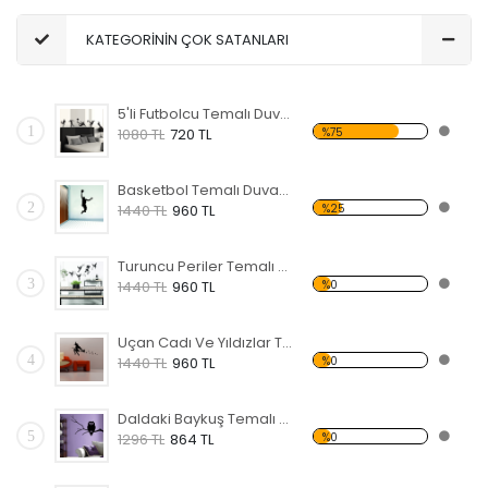
KATEGORİNİN ÇOK SATANLARI
5'li Futbolcu Temalı Duvar Sticker
1
%75
1080 TL
720 TL
Basketbol Temalı Duvar Sticker
2
%25
1440 TL
960 TL
Turuncu Periler Temalı Duvar Sticker
3
%0
1440 TL
960 TL
Uçan Cadı Ve Yıldızlar Temalı Duvar Sticker
4
%0
1440 TL
960 TL
Daldaki Baykuş Temalı Duvar Sticker
5
%0
1296 TL
864 TL