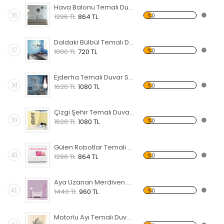
Hava Balonu Temalı Duvar Sticker
36
%0
1296 TL
864 TL
Daldaki Bülbül Temalı Duvar Sticker
37
%0
1080 TL
720 TL
Ejderha Temalı Duvar Sticker
38
%0
1620 TL
1080 TL
Çizgi Şehir Temalı Duvar Sticker
39
%0
1620 TL
1080 TL
Gülen Robotlar Temalı Duvar Sticker
40
%0
1296 TL
864 TL
Aya Uzanan Merdiven Temalı Duvar Sticker
41
%0
1440 TL
960 TL
Motorlu Ayı Temalı Duvar Sticker