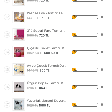
1080 TL
720 TL
Prenses ve Yıldızlar Temalı Duvar Sticker
12
%0
1440 TL
960 TL
3'lü Sopalı Fare Temalı Duvar Sticker
13
%0
1080 TL
720 TL
Çiçekli Bisiklet Temalı Duvar Sticker
14
%0
1952.54 TL
1301.69 TL
Ay ve Çocuk Temalı Duvar Sticker
15
%0
1440 TL
960 TL
Üzgün Köpek Temalı Duvar Sticker
16
%0
1296 TL
864 TL
Yuvarlak desenli Koyun Temalı Duvar Sticker
17
%0
1620 TL
1080 TL