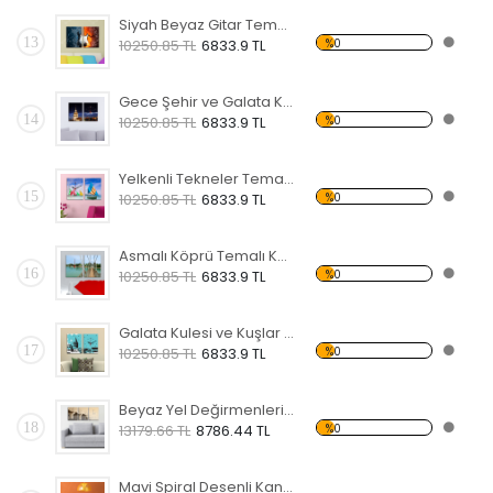
Siyah Beyaz Gitar Temalı Kanvas Saat
13
%0
10250.85 TL
6833.9 TL
Gece Şehir ve Galata Kulesi Temalı Kanvas Saat
14
%0
10250.85 TL
6833.9 TL
Yelkenli Tekneler Temalı Kanvas Saat
15
%0
10250.85 TL
6833.9 TL
Asmalı Köprü Temalı Kanvas Saat
16
%0
10250.85 TL
6833.9 TL
Galata Kulesi ve Kuşlar Temalı Kanvas Saat
17
%0
10250.85 TL
6833.9 TL
Beyaz Yel Değirmenleri Temalı Kanvas Saat
18
%0
13179.66 TL
8786.44 TL
Mavi Spiral Desenli Kanvas Saat