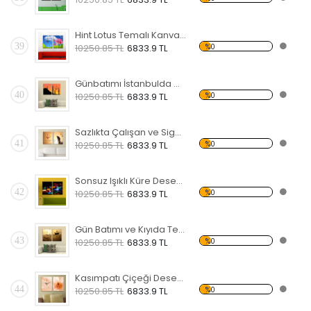
Hint Lotus Temalı Kanvas Saat
39
%0
10250.85 TL
6833.9 TL
Günbatımı İstanbulda Cami Desenli Kanvas Saat
40
%0
10250.85 TL
6833.9 TL
Sazlıkta Çalışan ve Sigara İçen Aam Temalı Kanvas Saat
41
%0
10250.85 TL
6833.9 TL
Sonsuz Işıklı Küre Desenli Kanvas Saat
42
%0
10250.85 TL
6833.9 TL
Gün Batımı ve Kıyıda Tekne Desenli Kanvas Saat
43
%0
10250.85 TL
6833.9 TL
Kasımpatı Çiçeği Desenli Kanvas Saat
44
%0
10250.85 TL
6833.9 TL