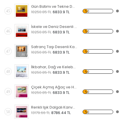
Gün Batımı ve Tekne Desenli Kanvas Saat
45
%0
10250.85 TL
6833.9 TL
İskele ve Deniz Desenli Kanvas Saat
46
%0
10250.85 TL
6833.9 TL
Satranç Taşı Desenli Kanvas Saat
47
%0
10250.85 TL
6833.9 TL
İlkbahar, Dağ ve Kelebek Desenli Kanvas Saat
48
%0
10250.85 TL
6833.9 TL
Çiçek Açmış Ağaç ve Hamak Kanvas Saat
49
%0
10250.85 TL
6833.9 TL
Renkli Işık Dalgalı Kanvas Saat
50
%0
13179.66 TL
8786.44 TL