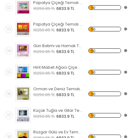
Papatya Çiçeği Temalı Kanvas Saat
32
%0
10250.85 TL
6833.9 TL
Papatya Çiçeği Temalı Kanvas Saat
33
%0
10250.85 TL
6833.9 TL
Gün Batımı ve Hamak Temalı Kanvas Saat
34
%0
10250.85 TL
6833.9 TL
Hint Mabet Ağacı Çiçeği Temalı Kanvas Saat
35
%0
10250.85 TL
6833.9 TL
Orman ve Deniz Temalı Kanvas Saat
36
%0
10250.85 TL
6833.9 TL
Küçük Tuğla ve Gitar Temalı Kanvas Saat
37
%0
10250.85 TL
6833.9 TL
Rüzgar Gülü ve Ev Temalı Kanvas Saat
38
%0
10250.85 TL
6833.9 TL