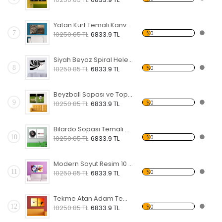
Yatan Kurt Temalı Kanvas Saat
7
%0
10250.85 TL
6833.9 TL
Siyah Beyaz Spiral Helezon 2 Temalı Kanvas Saat
8
%0
10250.85 TL
6833.9 TL
Beyzball Sopası ve Topu Temalı Kanvas Saat
9
%0
10250.85 TL
6833.9 TL
Bilardo Sopası Temalı Kanvas Saat
10
%0
10250.85 TL
6833.9 TL
Modern Soyut Resim 10 Kanvas Saat
11
%0
10250.85 TL
6833.9 TL
Tekme Atan Adam Temalı Kanvas Saat
12
%0
10250.85 TL
6833.9 TL