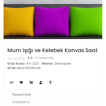
Mum Işığı ve Kelebek Kanvas Saat
0.0
- 0 Yorum var.
Ürün Kodu :
KS-2221
Marka :
Dekorpark
GTIN:
8692793215049
Piyasa Fiyatı
10.250,85 TL