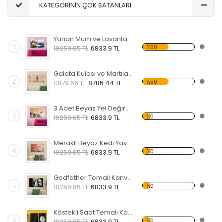
KATEGORİNİN ÇOK SATANLARI
Yanan Mum ve Lavanta Çiçeği Temalı Kanvas Saat
1
%50
10250.85 TL
6833.9 TL
Galata Kulesi ve Martılar Desenli Kanvas Saat
2
%50
13179.66 TL
8786.44 TL
3 Adet Beyaz Yel Değirmeni Temalı Kanvas Saat
3
%0
10250.85 TL
6833.9 TL
Meraklı Beyaz Kedi Yavrusu Kanvas Saat
4
%0
10250.85 TL
6833.9 TL
Godfather Temalı Kanvas Saat
5
%0
10250.85 TL
6833.9 TL
Köstekli Saat Temalı Kanvas Saat
6
%0
10250.85 TL
6833.9 TL