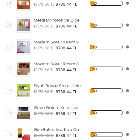
19
%0
13179.66 TL
8786.44 TL
Metal Mikrofon ve Çiçek Temalı Kanvas Saat
20
%0
13179.66 TL
8786.44 TL
Modern Soyut Resim 9 Kanvas Saat
21
%0
13179.66 TL
8786.44 TL
Modern Soyut Resim 8 Kanvas Saat
22
%0
13179.66 TL
8786.44 TL
Siyah Beyaz Spiral Helezon Temalı Kanvas Saat
23
%0
13179.66 TL
8786.44 TL
Gece Galata Kulesi ve Şehir Temalı Kanvas Saat
24
%0
13179.66 TL
8786.44 TL
Gün Batımı Martı ve Cami Temalı Kanvas Saat
25
%0
13179.66 TL
8786.44 TL