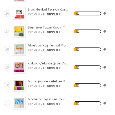
Eros Heykel Temalı Kanvas Saat
26
%0
10250.85 TL
6833.9 TL
Şemsiye Tutan Kadın Temalı Kanvas Saat
27
%0
10250.85 TL
6833.9 TL
Albetros Kuş Temalı Kanvas Saat
28
%0
10250.85 TL
6833.9 TL
Kakao Çekirdeği ve Cam Bardak Temalı Kanvas Saat
29
%0
10250.85 TL
6833.9 TL
Mum Işığı ve Kelebek Kanvas Saat
30
%0
10250.85 TL
6833.9 TL
Modern Soyut Resim 7 Kanvas Saat
31
%0
10250.85 TL
6833.9 TL