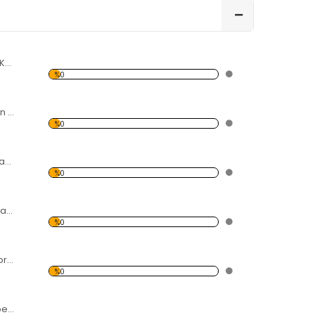
Uzak Şato Temalı Kanvas Tablo
%0
Şarkıcı Siyahi Kadın Temalı Kanvas Tablo
%0
Deniz, Vapur ve Cami Temalı Kanvas Tablo
%0
Modern Soyut Tasarım 34 Kanvas Tablo
%0
Kırmızı Kalp ve Toprak Temalı Kanvas Tablo
%0
Suya Düşen Pembe Papatyalar Kanvas Tablo