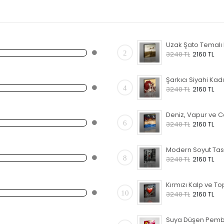
2
3240 TL
2160 TL
4
3240 TL
2160 TL
6
3240 TL
2160 TL
8
3240 TL
2160 TL
10
3240 TL
2160 TL