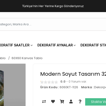
Türkiye'nin Her Yerine Kargo Gönderiyoruz
KORATIF SAATLER
DEKORATIF AYNALAR
DEKORATIF ST
ablo
60X60 Kanvas Tablo
Modern Soyut Tasarım 3
0.0
- 0 Yorum var.
Ürün Kodu :
6060KT-1126
Marka :
Dekorp
Stokta V