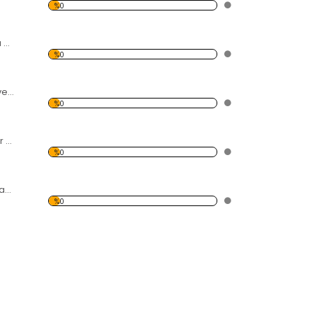
%0
Martı ve Yumurtası Temalı Kanvas Tablo
%0
Kahve Çekirdeği ve Fincan Temalı Kanvas Tablo
%0
Gümüş Renkli Laler Temalı Kanvas Tablo
%0
Klasik Araba ve Mavi Gökyüzü Temalı Kanvas Tablo
%0