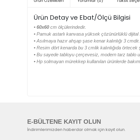
Ürün Özellikleri
Yorumlar
(0)
Taksit Seçe
Ürün Detay ve Ebat/Ölçü Bilgisi
•
60x60
cm ölçülerindedir.
•
Pamuk astarlı kanvasa yüksek çözünürlüklü dijital b
•
Asılmaya hazır ahşap şase kenar kalınlığı 3 cmdir.
•
Resim dört kenarda bu 3 cmlik kalınlığıda örtecek
•
Bu sayede tabloyu çerçevesiz, modern tarz tablo u
•
Hp solmayan mürekkep kullanılan ürünlerde bakım k
E-BÜLTENE KAYIT OLUN
İndirimlerimizden haberdar olmak için kayıt olun.