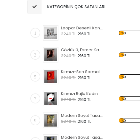
KATEGORİNİN ÇOK SATANLARI
Leopar Desenli Kanvas Tablo
1
%0
3240 TL
2160 TL
Gözlüklü, Esmer Kadın Temalı Kanvas Tablo
3
%0
3240 TL
2160 TL
Kırmızı-Sarı Sarmal Temalı Kanvas Tablo
5
%0
3240 TL
2160 TL
Kırımızı Rujlu Kadın Temalı Kanvas Tablo
7
%0
3240 TL
2160 TL
Modern Soyut Tasarım 33 Kanvas Tablo
9
%0
3240 TL
2160 TL
Modern Soyut Tasarım 32 Kanvas Tablo