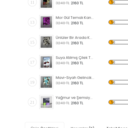
11
%0
3240 TL
2160 TL
Mor Gül Temalı Kanvas Tablo
13
%0
3240 TL
2160 TL
Ünlüler Bir Arada Kanvas Tablo
15
%0
3240 TL
2160 TL
Suya Atılmış Çilek Temalı Kanvas Tablo
17
%0
3240 TL
2160 TL
Mavi-Siyah Gelincik Çiçek Temalı Kanvas Tablo
19
%0
3240 TL
2160 TL
Yağmur ve Şemsiyeler Temalı Kanvas Tablo
21
%0
3240 TL
2160 TL