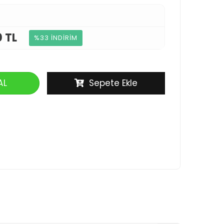
0 TL
%33 İNDİRİM
AL
Sepete Ekle