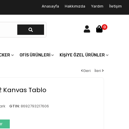
Anasayfa
Hakkımızda
Yardım
İletişim
0
ICKER
OFIS ÜRÜNLERI
KIŞIYE ÖZEL ÜRÜNLER
Geri
İleri
2 Kanvas Tablo
ark
GTIN:
8692793217606
ar