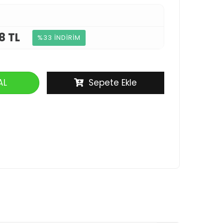
8 TL
%33 İNDİRİM
AL
Sepete Ekle