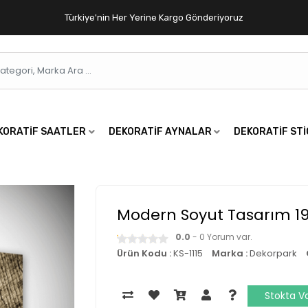
Türkiye'nin Her Yerine Kargo Gönderiyoruz
KORATIF SAATLER
DEKORATIF AYNALAR
DEKORATIF ST
Modern Soyut Tasarım 1
0.0
- 0 Yorum var.
Ürün Kodu :
KS-1115
Marka :
Dekorpark
Stokta V