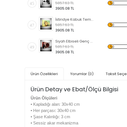
5857.63 TL
45
%0
3905.08 TL
İstiridye Kabuk Temalı Kanvas Saat
5857.63 TL
47
%0
3905.08 TL
Siyah Elbiseli Genç Kız Temalı Kanvas Saat
5857.63 TL
49
%0
3905.08 TL
Ürün Özellikleri
Yorumlar
(0)
Taksit Seçe
Ürün Detay ve Ebat/Ölçü Bilgisi
Ürün Ölçüleri
• Kapladığı alan: 30x40 cm
• Her parçası: 30x40 cm
• Şase Kalınlığı: 3 cm
• Sessiz akar mekanizma