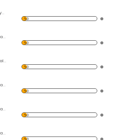
Roma Rakamlı Beyaz Temalı Kanvas Saat
%0
Modern Soyut Tasarım 16 Temalı Kanvas Saat
%0
4 Deniz Yıldız Temalı Kanvas Saat
%0
Modern Soyut Tasarım 14 Temalı Kanvas Saat
%0
Modern Soyut Tasarım 13 Temalı Kanvas Saat
%0
Modern Soyut Tasarım 11 Temalı Kanvas Saat
%0