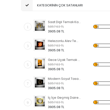
KATEGORİNİN ÇOK SATANLARI
Saat Dişli Temalı Kanvas Saat
5857.63 TL
1
%0
3905.08 TL
Helezonlu Alev Temalı Kanvas Saat
5857.63 TL
3
%0
3905.08 TL
Gece Uçak Temalı Kanvas Saat
5857.63 TL
5
%0
3905.08 TL
Modern Soyut Tasarım 20 Temalı Kanvas Saat
5857.63 TL
7
%0
3905.08 TL
İç İçe Geçmiş Daire Temalı Kanvas Saat
5857.63 TL
9
%0
3905.08 TL