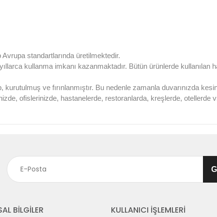
 Avrupa standartlarında üretilmektedir.
, yıllarca kullanma imkanı kazanmaktadır. Bütün ürünlerde kullanıla
p, kurutulmuş ve fırınlanmıştır. Bu nedenle zamanla duvarınızda kes
nizde, ofislerinizde, hastanelerde, restoranlarda, kreşlerde, otellerd
AL BİLGİLER
KULLANICI İŞLEMLERİ