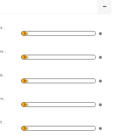
Lale Temalı Kanvas Saat
%0
Şeytan Temalı Kanvas Saat
%0
hoparlör Temalı Kanvas Saat
%0
Renkli Helezon Temalı Kanvas Saat
%0
Renkli Işık Dalgası Temalı Kanvas Saat
%0