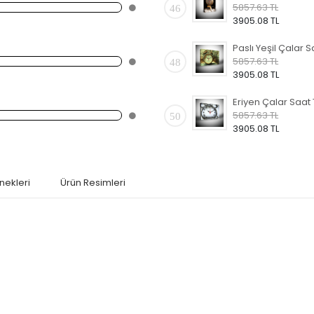
5857.63 TL
46
3905.08 TL
5857.63 TL
48
3905.08 TL
5857.63 TL
50
3905.08 TL
nekleri
Ürün Resimleri