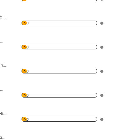
Taş Çerçeve Temalı Kanvas Saat
%0
Elektrik Direği 5 Temalı Kanvas Saat
%0
Elektrik Direği 4 Kanvas Saat
%0
Elektrik Direği 2 Temalı Kanvas Saat
%0
Siyah Beyaz Elbiseli Kadın Temalı Kanvas Saat
%0
Dünyayı Sırtında Taşıyan Atlas Temalı Kanvas Saat