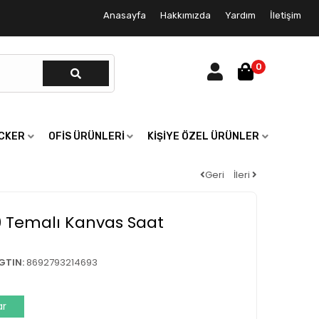
Anasayfa
Hakkımızda
Yardım
İletişim
0
ICKER
OFIS ÜRÜNLERI
KIŞIYE ÖZEL ÜRÜNLER
Geri
İleri
9 Temalı Kanvas Saat
GTIN:
8692793214693
ar