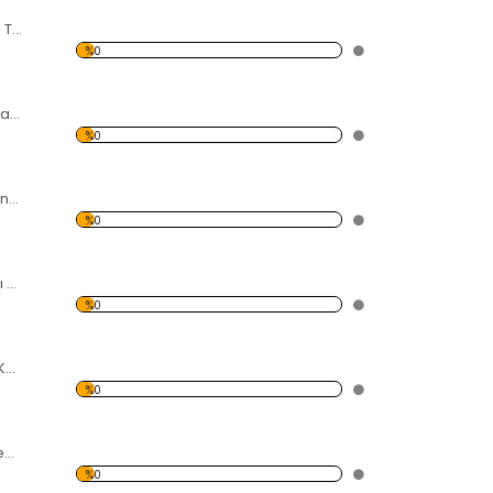
Dantel ve Kuru Dal Temalı Kanvas Saat
%0
Hoparlör Temalı Kanvas Saat
%0
Dinamit Temalı Kanvas Saat
%0
Eriyen Saat Temalı Kanvas Saat
%0
Kare şekil Temalı Kanvas Saat
%0
Elektrik Direği 12 Temalı Kanvas Saat
%0