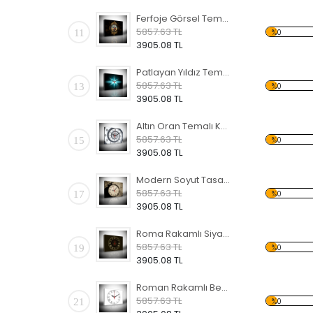
Ferfoje Görsel Temalı Kanvas Saat
5857.63 TL
11
%0
3905.08 TL
Patlayan Yıldız Temalı Kanvas Saat
5857.63 TL
13
%0
3905.08 TL
Altın Oran Temalı Kanvas Saat
5857.63 TL
15
%0
3905.08 TL
Modern Soyut Tasarım 19 Temalı Kanvas Saat
5857.63 TL
17
%0
3905.08 TL
Roma Rakamlı Siyah Temalı Kanvas Saat
5857.63 TL
19
%0
3905.08 TL
Roman Rakamlı Beyaz 2 Temalı Kanvas Saat
5857.63 TL
21
%0