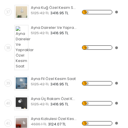
Ayna Kuğ Özel Kesim Saat
37
%0
5125.42 TL
3416.95 TL
Ayna Daireler Ve Yapraklar Özel Kesim Saat
5125.42 TL
3416.95 TL
38
%0
Ayna Fil Özel Kesim Saat
39
%0
5125.42 TL
3416.95 TL
Ayna Üç Rakam Özel Kesim Saat
40
%0
5125.42 TL
3416.95 TL
Ayna Kızkulesi Özel Kesim Saat
41
%0
4686.1 TL
3124.07 TL