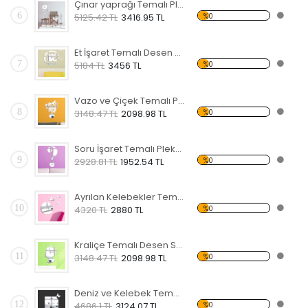
Çınar yaprağı Temalı Pleksi Saat
6
%0
5125.42 TL
3416.95 TL
Et İşaret Temalı Desen Saat
7
%0
5184 TL
3456 TL
Vazo ve Çiçek Temalı Pleksi Saat
8
%0
3148.47 TL
2098.98 TL
Soru İşaret Temalı Pleksi Saat
9
%0
2928.81 TL
1952.54 TL
Ayrılan Kelebekler Temalı Desen Saat
10
%0
4320 TL
2880 TL
Kraliçe Temalı Desen Saat
11
%0
3148.47 TL
2098.98 TL
Deniz ve Kelebek Temalı Desen Saat
12
%0
4686.1 TL
3124.07 TL