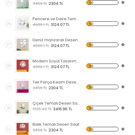
25
%0
3456 TL
2304 TL
Pencere ve Daire Temalı Desen Saat
26
%0
4686.1 TL
3124.07 TL
Deniz manzaralı Desen Saat
27
%0
4686.1 TL
3124.07 TL
Modern Soyut Tasarım 13 Temalı Desen Saat
28
%0
4686.1 TL
3124.07 TL
Tek Parça Kesim Desen Saat
29
%0
3456 TL
2304 TL
Çiçek Temalı Desen Saat
30
%0
5125.42 TL
3416.95 TL
Balık Temalı Desen Saat
31
%0
3456 TL
2304 TL