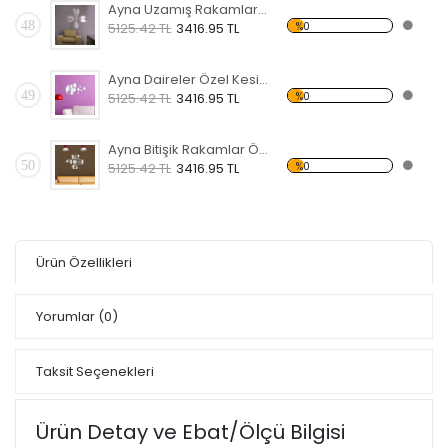
Ayna Uzamış Rakamlar Özel Kesim Saat
48
%0
5125.42 TL
3416.95 TL
Ayna Daireler Özel Kesim Saat
49
%0
5125.42 TL
3416.95 TL
Ayna Bitişik Rakamlar Özel Kesim Saat
50
%0
5125.42 TL
3416.95 TL
Ürün Özellikleri
Yorumlar
(0)
Taksit Seçenekleri
Ürün Detay ve Ebat/Ölçü Bilgisi