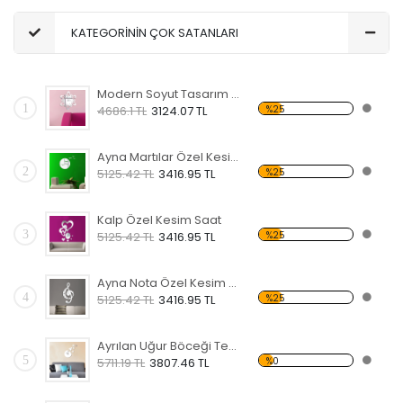
KATEGORİNİN ÇOK SATANLARI
Modern Soyut Tasarım 1 Temalı Pleksi Saat
1
%25
4686.1 TL
3124.07 TL
Ayna Martılar Özel Kesim Saat
2
%25
5125.42 TL
3416.95 TL
Kalp Özel Kesim Saat
3
%25
5125.42 TL
3416.95 TL
Ayna Nota Özel Kesim Saat
4
%25
5125.42 TL
3416.95 TL
Ayrılan Uğur Böceği Temalı Pleksi Saat
5
%0
5711.19 TL
3807.46 TL