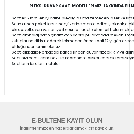
PLEKSİ DUVAR SAAT MODELLERİMİZ HAKKINDA BİLM
Saatler 5 mm. en iyi kalite pleksiglas malzemeden laser kesim ile
Satın alınan paket içerisinde,üzerine monte edilmiş olarak,elek
akrep,yelkovan ve saniye ibresi ile 1 adet kalem pil bulunmaktad
Saati ambalajından çıkarttıktan sonra pili arkadaki mekanizmanın
kutuplarına dikkat ederek takmadan önce saati 12 yi gösterece
olduğundan emin olunuz.
Saati dikkatlice arkadaki kancasından duvarınızdaki çiviye asını
Saatinizi nemli cam bezi ile kadranlara dikkat ederek temizleyin
Saatlerin ibreleri metaldir.
E-BÜLTENE KAYIT OLUN
İndirimlerimizden haberdar olmak için kayıt olun.