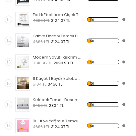
Farklı Ebatlarda Çiçek Temalı Desen Saat
13
%0
4686.1 TL
3124.07 TL
Kahve Fincanı Temalı Desen Saat
14
%0
4686.1 TL
3124.07 TL
Modern Soyut Tasarım 8 Temalı Desen Saat
15
%0
3148.47 TL
2098.98 TL
6 Küçük 1 Büyük kelebek Temalı Desen Saat
16
%0
5184 TL
3456 TL
Kelebek Temalı Desen Saat
17
%0
3456 TL
2304 TL
Bulut ve Yağmur Temalı Desen Saat
18
%0
4686.1 TL
3124.07 TL