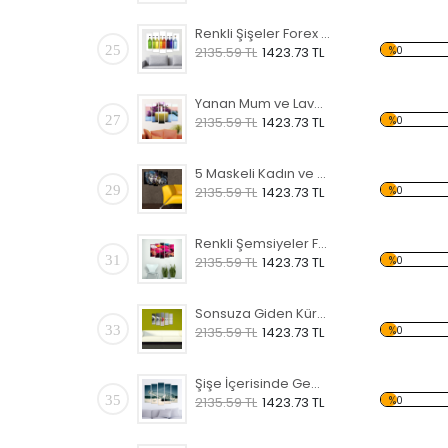
Renkli Şişeler Forex Tablo
25
%0
2135.59 TL
1423.73 TL
Yanan Mum ve Lavanta Forex Tablo
27
%0
2135.59 TL
1423.73 TL
5 Maskeli Kadın ve Sarı Koltuk Forex Tablo
29
%0
2135.59 TL
1423.73 TL
Renkli Şemsiyeler Forex Tablo
31
%0
2135.59 TL
1423.73 TL
Sonsuza Giden Küre Forex Tablo
33
%0
2135.59 TL
1423.73 TL
Şişe İçerisinde Gemi Forex Tablo
35
%0
2135.59 TL
1423.73 TL