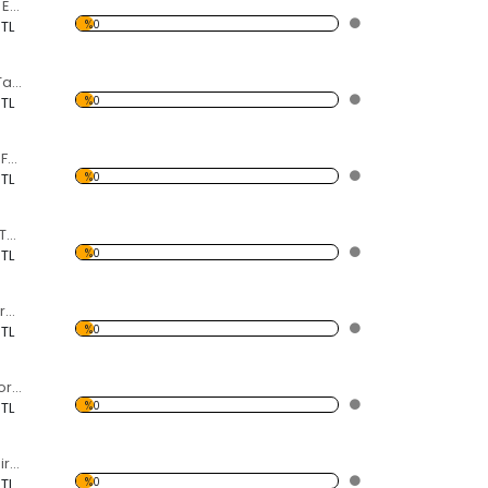
Duvara Dayanmış Eski Bisiklet Forex Tablo
%0
 TL
Kadın Yüzü Forex Tablo
%0
 TL
5 Parça Sarı Taksi Forex Tablo
%0
 TL
Şehir ve Yol Forex Tablo
%0
 TL
Kız Kulesi Gece Forex Tablo
%0
 TL
Kanal Manzaralı Forex Tablo
%0
 TL
5 Parça Gece Şehir Manzarası Forex Tablo
%0
 TL