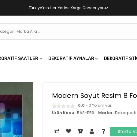
Türkiye'nin Her Yerine Kargo Gönderiyoruz
KORATIF SAATLER
DEKORATIF AYNALAR
DEKORATIF ST
Modern Soyut Resim 8 Fo
0.0
- 0 Yorum var.
Ürün Kodu :
5AS-1159
Marka :
Dekorpark
Stokta V