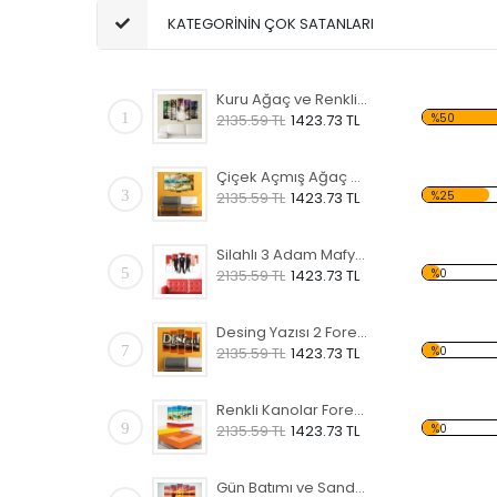
KATEGORİNİN ÇOK SATANLARI
Kuru Ağaç ve Renkli Gökyüzü Forex Tablo
1
%50
2135.59 TL
1423.73 TL
Çiçek Açmış Ağaç ve Hamak Forex Tablo
3
%25
2135.59 TL
1423.73 TL
Silahlı 3 Adam Mafya Forex Tablo
5
%0
2135.59 TL
1423.73 TL
Desing Yazısı 2 Forex Tablo
7
%0
2135.59 TL
1423.73 TL
Renkli Kanolar Forex Tablo
9
%0
2135.59 TL
1423.73 TL
Gün Batımı ve Sandal Forex Tablo