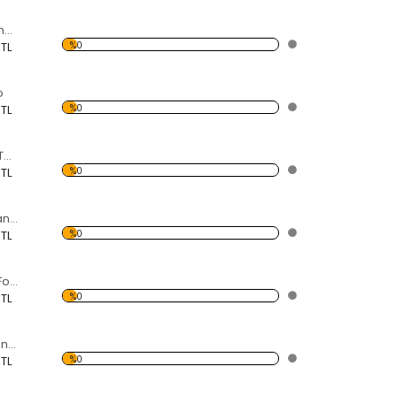
Eski Önden Pervaneli Uçak Forex Tablo
%0
 TL
o
%0
 TL
Atlı Karınca Forex Tablo
%0
 TL
Kırmızı Kelebek Kanadı Forex Tablo
%0
 TL
Kırmızı Chevrolet Forex Tablo
%0
 TL
İstanbul Yere Batan Sarnıcı Forex Tablo
%0
 TL