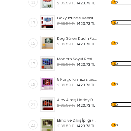
11
%0
2135.59 TL
1423.73 TL
Gökyüzünde Renkli Balonlar Forex Tablo
13
%0
2135.59 TL
1423.73 TL
Keçi Süren Kadın Forex Tablo
15
%0
2135.59 TL
1423.73 TL
Modern Soyut Resim 9 Forex Tablo
17
%0
2135.59 TL
1423.73 TL
5 Parça Kırmızı Elbiseli Kadın Forex Tablo
19
%0
2135.59 TL
1423.73 TL
Alev Almış Harley Davidson Forex Tablo
21
%0
2135.59 TL
1423.73 TL
Elma ve Dikiş İpliği Forex Tablo
23
%0
2135.59 TL
1423.73 TL