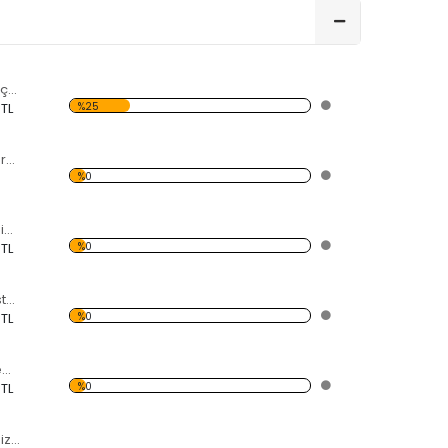
Pervaneli Savaş Uçağı Forex Tablo
%25
 TL
Korsan Bayrağı Forex Tablo
%0
Modern Soyut Resim 40 Forex Tablo
%0
 TL
Yolcu Vapuru ve İstanbul Forex Tablo
%0
 TL
Denizde Yüzen Gemi Forex Tablo
%0
 TL
Gün Batımı ve Denizde Yelkenli Forex Tablo