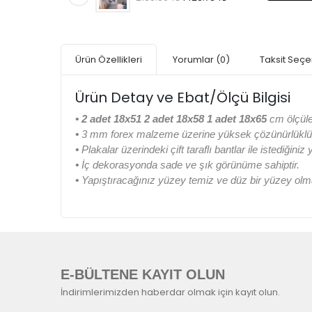
Ürün Özellikleri
Yorumlar
(0)
Taksit Seçe
Ürün Detay ve Ebat/Ölçü Bilgisi
•
2 adet 18x51 2 adet 18x58 1 adet 18x65
cm ölçüle
•
3 mm forex malzeme üzerine yüksek çözünürlüklü di
•
Plakalar üzerindeki çift taraflı bantlar ile istediğiniz
•
İç dekorasyonda sade ve şık görünüme sahiptir.
•
Yapıştıracağınız yüzey temiz ve düz bir yüzey olma
E-BÜLTENE KAYIT OLUN
İndirimlerimizden haberdar olmak için kayıt olun.