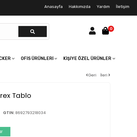
Anasayfa
Hakkımızda
Yardım
İletişim
0
ICKER
OFIS ÜRÜNLERI
KIŞIYE ÖZEL ÜRÜNLER
Geri
İleri
rex Tablo
GTIN:
8692793218034
ar