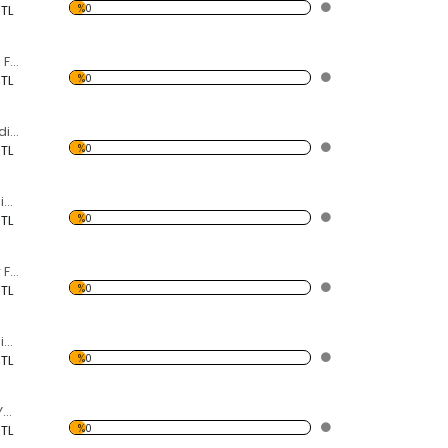
%0
 TL
Kırmızı Lale Tarlası Forex Tablo
%0
 TL
Mor Işıkta Karahindiba Çiçeği Forex Tablo
%0
 TL
Modern Soyut Resim 8 Forex Tablo
%0
 TL
Koşan Beyaz Atlar Forex Tablo
%0
 TL
Modern Soyut Resim 10 Forex Tablo
%0
 TL
Dökülmüş Kırmızı Yeşil Yapraklar Forex Tablo
%0
 TL