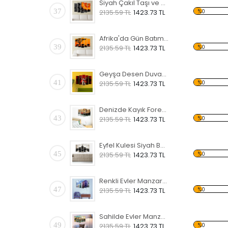
Siyah Çakıl Taşı ve Sarı Çiçek Forex Tablo
37
%0
2135.59 TL
1423.73 TL
Afrika'da Gün Batımı ve Fil Sürüsü Forex Tablo
39
%0
2135.59 TL
1423.73 TL
Geyşa Desen Duvar Panosu 2
41
%0
2135.59 TL
1423.73 TL
Denizde Kayık Forex Tablo
43
%0
2135.59 TL
1423.73 TL
Eyfel Kulesi Siyah Beyaz Forex Tablo
45
%0
2135.59 TL
1423.73 TL
Renkli Evler Manzaralı Forex Tablo
47
%0
2135.59 TL
1423.73 TL
Sahilde Evler Manzaralı Forex Tablo
49
%0
2135.59 TL
1423.73 TL