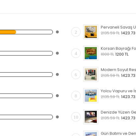
2
2135.59 TL
1423.73
4
1800 TL
1200 TL
6
2135.59 TL
1423.73
8
2135.59 TL
1423.73
10
2135.59 TL
1423.73