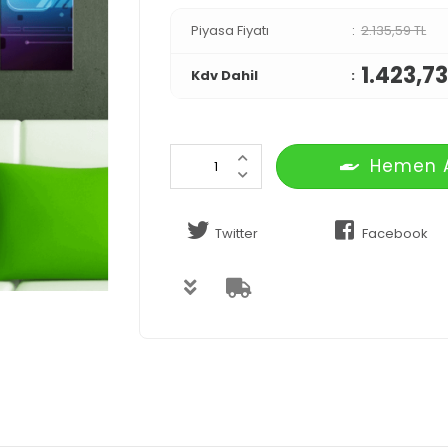
Piyasa Fiyatı
2.135,59 TL
1.423,73
Kdv Dahil
Hemen 
Twitter
Facebook