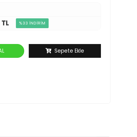
 TL
%33 İNDİRİM
AL
Sepete Ekle