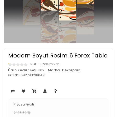
Modern Soyut Resim 6 Forex Tablo
0.0
- 0 Yorum var.
Ürün Kodu :
4AS-1102
Marka :
Dekorpark
GTIN:
8692793218049
Piyasa Fiyatı
2.135,59 TL