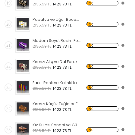
19
%0
2135.59 TL
1423.73 TL
Papatya ve Uğur Böceği Forex Tablo
20
%0
2135.59 TL
1423.73 TL
Modern Soyut Resim Forex Tablo
21
%0
2135.59 TL
1423.73 TL
Kırmızı Alıç ve Dal Forex Tablo
22
%0
2135.59 TL
1423.73 TL
Farklı Renk ve Kalınlıkta Çubuklar Forex Tablo
23
%0
2135.59 TL
1423.73 TL
Kırmızı Küçük Tuğlalar Forex Tablo
24
%0
2135.59 TL
1423.73 TL
Kız Kulesi Sandal ve Gün Batımı Forex Tablo
25
%0
2135.59 TL
1423.73 TL