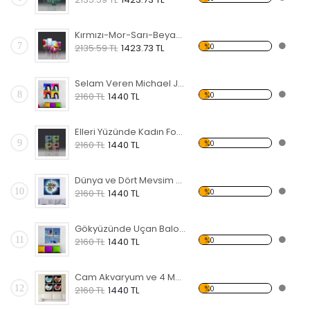
Kırmızı-Mor-Sarı-Beyaz Laleler Forex Tablo
7
%0
2135.59 TL
1423.73 TL
Selam Veren Michael Jackson Forex Tablo
8
%0
2160 TL
1440 TL
Elleri Yüzünde Kadın Forex Tablo
9
%0
2160 TL
1440 TL
Dünya ve Dört Mevsim Forex Tablo
10
%0
2160 TL
1440 TL
Gökyüzünde Uçan Balonlar Forex Tablo
11
%0
2160 TL
1440 TL
Cam Akvaryum ve 4 Mevsim Forex Tablo
12
%0
2160 TL
1440 TL