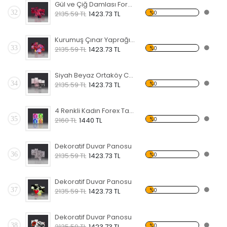
Gül ve Çiğ Damlası Forex Tablo
32
%0
2135.59 TL
1423.73 TL
Kurumuş Çınar Yaprağı ve Taş Forex Tablo
33
%0
2135.59 TL
1423.73 TL
Siyah Beyaz Ortaköy Camii Forex Tablo
34
%0
2135.59 TL
1423.73 TL
4 Renkli Kadın Forex Tablo
35
%0
2160 TL
1440 TL
Dekoratif Duvar Panosu
36
%0
2135.59 TL
1423.73 TL
Dekoratif Duvar Panosu
37
%0
2135.59 TL
1423.73 TL
Dekoratif Duvar Panosu
38
%0
2135.59 TL
1423.73 TL