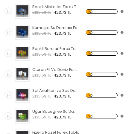
Renkli Misketler Forex Tablo
13
%0
2135.59 TL
1423.73 TL
Kumaşta Su Damlası Forex Tablo
14
%0
2135.59 TL
1423.73 TL
Renkli Borular Forex Tablo
15
%0
2135.59 TL
1423.73 TL
Oturan Fil Ve Deniz Forex Tablo
16
%0
2135.59 TL
1423.73 TL
Sol Anahtarı ve Ses Dalgası Forex Tablo
17
%0
2135.59 TL
1423.73 TL
Uğur Böceği ve Su Damlası Forex Tablo
18
%0
2135.59 TL
1423.73 TL
Fizello Rozet Forex Tablo