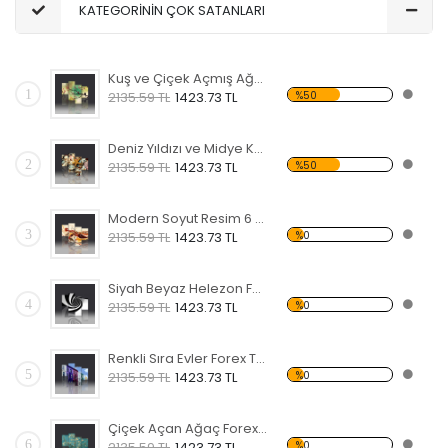
KATEGORİNİN ÇOK SATANLARI
Kuş ve Çiçek Açmış Ağaç Forex Tablo
1
%50
2135.59 TL
1423.73 TL
Deniz Yıldızı ve Midye Kabukları Forex Tablo
2
%50
2135.59 TL
1423.73 TL
Modern Soyut Resim 6 Forex Tablo
3
%0
2135.59 TL
1423.73 TL
Siyah Beyaz Helezon Forex Tablo
4
%0
2135.59 TL
1423.73 TL
Renkli Sıra Evler Forex Tablo
5
%0
2135.59 TL
1423.73 TL
Çiçek Açan Ağaç Forex Tablo
6
%0
2135.59 TL
1423.73 TL