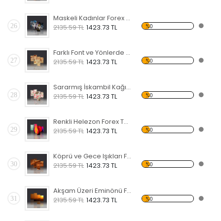
Maskeli Kadınlar Forex Tablo
26
%0
2135.59 TL
1423.73 TL
Farklı Font ve Yönlerde Love Forex Tablo
27
%0
2135.59 TL
1423.73 TL
Sararmış İskambil Kağıtları Forex Tablo
28
%0
2135.59 TL
1423.73 TL
Renkli Helezon Forex Tablo
29
%0
2135.59 TL
1423.73 TL
Köprü ve Gece Işıkları Forex Tablo
30
%0
2135.59 TL
1423.73 TL
Akşam Üzeri Eminönü Forex Tablo
31
%0
2135.59 TL
1423.73 TL