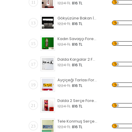
11
%0
1224 TL
816 TL
Gökyüzüne Bakan İnsanlar Forex Tablo
13
%0
1224 TL
816 TL
Kadın Savaşçı Forex Tablo
15
%0
1224 TL
816 TL
Dalda Kargalar 2 Forex Tablo
17
%0
1224 TL
816 TL
Ayçiçeği Tarlası Forex Tablo
19
%0
1224 TL
816 TL
Dalda 2 Serçe Forex Tablo
21
%0
1224 TL
816 TL
Tele Konmuş Serçeler Forex Tablo
23
%0
1224 TL
816 TL