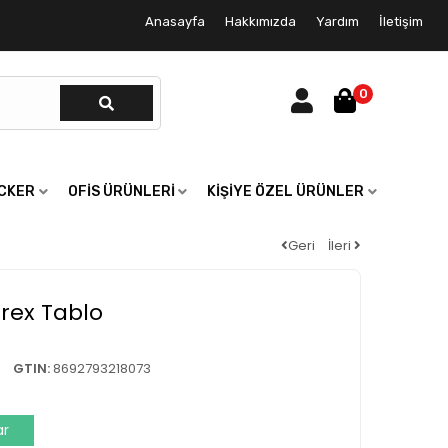
Anasayfa
Hakkımızda
Yardım
İletişim
0
ICKER
OFIS ÜRÜNLERI
KIŞIYE ÖZEL ÜRÜNLER
Geri
İleri
rex Tablo
GTIN:
8692793218073
ar