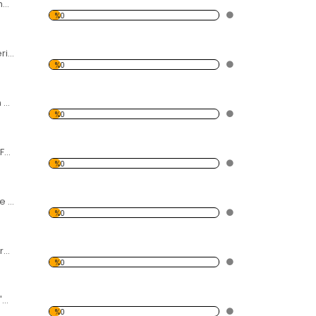
Yanardağı ve Dumanı Forex Tablo
%0
Tavus Kuşu Renkleri Forex Tablo
%0
Karahindiba Siyah Zemin Forex Tablo
%0
Taş ve Akan Dere Forex Tablo
%0
Denizci ve Hemşire Forex Tablo
%0
Afrikada Zebra Forex Tablo
%0
3 Adet Fil ve Afrika'da Gün Batımı Forex Tablo
%0