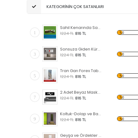
KATEGORİNİN ÇOK SATANLARI
Sahil Kenarında Sandal Forex Tablo
1
%0
1224 TL
816 TL
Sonsuza Giden Küreler Forex Tablo
3
%0
1224 TL
816 TL
Tran Garı Forex Tablo
5
%0
1224 TL
816 TL
2 Adet Beyaz Maske Forex Tablo
7
%0
1224 TL
816 TL
Koltuk-Dolap ve Bambu Forex Tablo
9
%0
1224 TL
816 TL
Geyşa ve Ördekler Forex Tablo