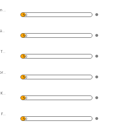
Rüzgarda Sallanan Gelincikler Forex Tablo
%0
Kalp Şeklinde Küçük Resimler Forex Tablo
%0
Fularlı Kadın Forex Tablo
%0
Çocuk ve Karga Forex Tablo
%0
Siyah Beyaz Pizza Kulesi Forex Tablo
%0
Gökdelende Mola Forex Tablo
%0