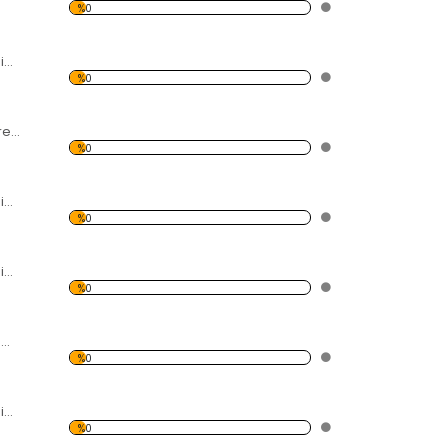
%0
Modern Soyut Resim Evler Forex Tablo
%0
Yatak ve Tablo Forex Tablo
%0
Modern Soyut Resim 5 Forex Tablo
%0
Modern Soyut Resim Deniz Feneri Forex Tablo
%0
Saksafon Çalan 2 Müzisyen Forex Tablo
%0
Modern Soyut Resim 4 Forex Tablo
%0