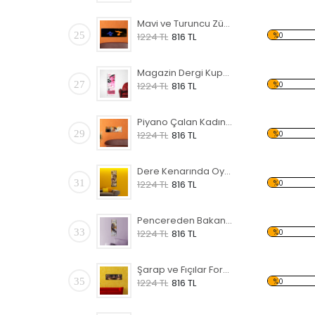
Mavi ve Turuncu Zümrüdü Anka Forex Tablo
25
%0
1224 TL
816 TL
Magazin Dergi Kupürü Forex Tablo
27
%0
1224 TL
816 TL
Piyano Çalan Kadın Forex Tablo
29
%0
1224 TL
816 TL
Dere Kenarında Oynayan Çocuklar Forex Tablo
31
%0
1224 TL
816 TL
Pencereden Bakan Kadın Forex Tablo
33
%0
1224 TL
816 TL
Şarap ve Fıçılar Forex Tablo
35
%0
1224 TL
816 TL