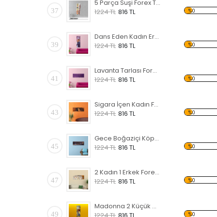
5 Parça Suşi Forex Tablo
37
%0
1224 TL
816 TL
Dans Eden Kadın Erkek Forex Tablo
39
%0
1224 TL
816 TL
Lavanta Tarlası Forex Tablo
41
%0
1224 TL
816 TL
Sigara İçen Kadın Forex Tablo
43
%0
1224 TL
816 TL
Gece Boğaziçi Köprüsü Forex Tablo
45
%0
1224 TL
816 TL
2 Kadın 1 Erkek Forex Tablo
47
%0
1224 TL
816 TL
Madonna 2 Küçük Çocuk Forex Tablo
49
%0
1224 TL
816 TL