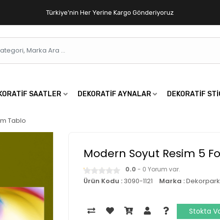
Türkiye'nin Her Yerine Kargo Gönderiyoruz
KORATIF SAATLER
DEKORATIF AYNALAR
DEKORATIF ST
cm Tablo
Modern Soyut Resim 5 Fo
0.0
- 0 Yorum var.
Ürün Kodu :
3090-1121
Marka :
Dekorpark
Stokta V