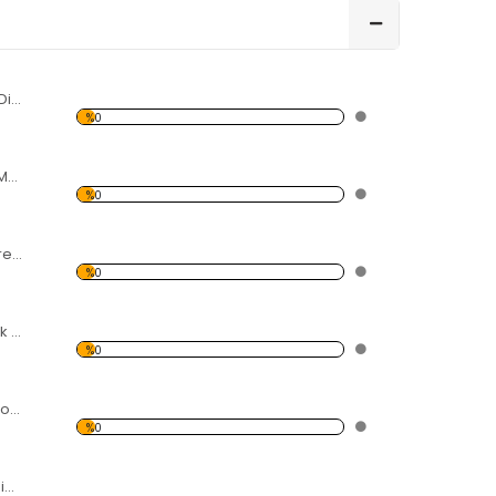
Karpuz ve Meyve Dilimleri Forex Tablo
%0
Gül Yaprakları ve Metal Forex Tablo
%0
Renkli Helezon Forex Tablo
%0
Hava-Ateş-Toprak Su Forex Tablo
%0
Işık ve Rezonans Forex Tablo
%0
Modern Soyut Resim 3 Forex Tablo