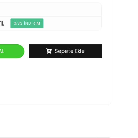
TL
%33 İNDİRİM
AL
Sepete Ekle