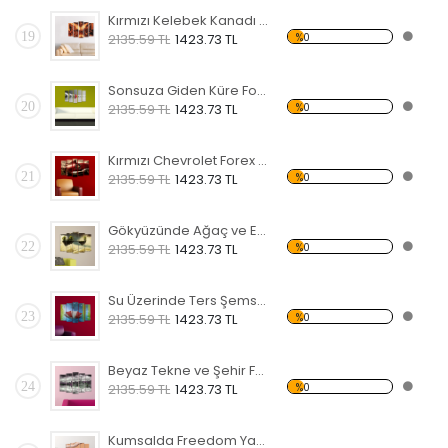
Kırmızı Kelebek Kanadı Forex Tablo
19
%0
2135.59 TL
1423.73 TL
Sonsuza Giden Küre Forex Tablo
20
%0
2135.59 TL
1423.73 TL
Kırmızı Chevrolet Forex Tablo
21
%0
2135.59 TL
1423.73 TL
Gökyüzünde Ağaç ve Ev Forex Tablo
22
%0
2135.59 TL
1423.73 TL
Su Üzerinde Ters Şemsiye Forex Tablo
23
%0
2135.59 TL
1423.73 TL
Beyaz Tekne ve Şehir Forex Tablo
24
%0
2135.59 TL
1423.73 TL
Kumsalda Freedom Yazısı Forex Tablo