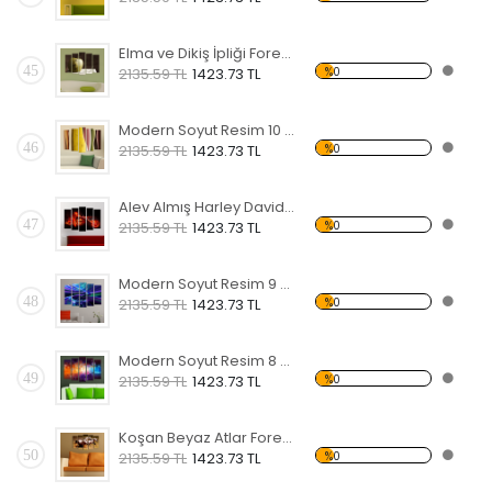
Elma ve Dikiş İpliği Forex Tablo
45
%0
2135.59 TL
1423.73 TL
Modern Soyut Resim 10 Forex Tablo
46
%0
2135.59 TL
1423.73 TL
Alev Almış Harley Davidson Forex Tablo
47
%0
2135.59 TL
1423.73 TL
Modern Soyut Resim 9 Forex Tablo
48
%0
2135.59 TL
1423.73 TL
Modern Soyut Resim 8 Forex Tablo
49
%0
2135.59 TL
1423.73 TL
Koşan Beyaz Atlar Forex Tablo
50
%0
2135.59 TL
1423.73 TL