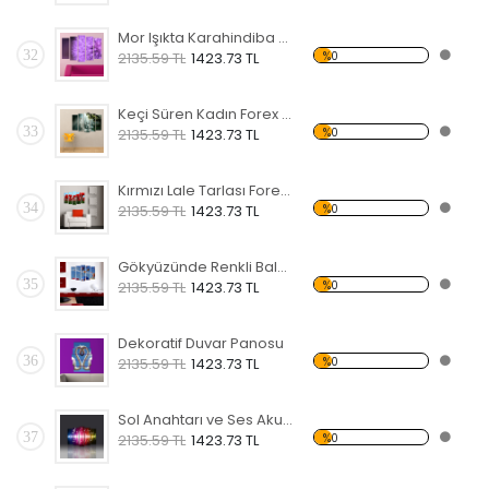
Mor Işıkta Karahindiba Çiçeği Forex Tablo
32
%0
2135.59 TL
1423.73 TL
Keçi Süren Kadın Forex Tablo
33
%0
2135.59 TL
1423.73 TL
Kırmızı Lale Tarlası Forex Tablo
34
%0
2135.59 TL
1423.73 TL
Gökyüzünde Renkli Balonlar Forex Tablo
35
%0
2135.59 TL
1423.73 TL
Dekoratif Duvar Panosu
36
%0
2135.59 TL
1423.73 TL
Sol Anahtarı ve Ses Akustik Frekansı Forex Tablo
37
%0
2135.59 TL
1423.73 TL