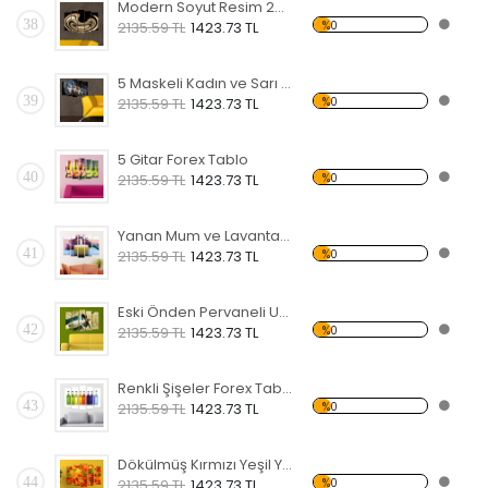
Modern Soyut Resim 26 Forex Tablo
38
%0
2135.59 TL
1423.73 TL
5 Maskeli Kadın ve Sarı Koltuk Forex Tablo
39
%0
2135.59 TL
1423.73 TL
5 Gitar Forex Tablo
40
%0
2135.59 TL
1423.73 TL
Yanan Mum ve Lavanta Forex Tablo
41
%0
2135.59 TL
1423.73 TL
Eski Önden Pervaneli Uçak Forex Tablo
42
%0
2135.59 TL
1423.73 TL
Renkli Şişeler Forex Tablo
43
%0
2135.59 TL
1423.73 TL
Dökülmüş Kırmızı Yeşil Yapraklar Forex Tablo
44
%0
2135.59 TL
1423.73 TL