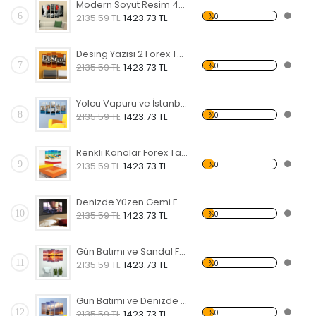
Modern Soyut Resim 40 Forex Tablo
6
%0
2135.59 TL
1423.73 TL
Desing Yazısı 2 Forex Tablo
7
%0
2135.59 TL
1423.73 TL
Yolcu Vapuru ve İstanbul Forex Tablo
8
%0
2135.59 TL
1423.73 TL
Renkli Kanolar Forex Tablo
9
%0
2135.59 TL
1423.73 TL
Denizde Yüzen Gemi Forex Tablo
10
%0
2135.59 TL
1423.73 TL
Gün Batımı ve Sandal Forex Tablo
11
%0
2135.59 TL
1423.73 TL
Gün Batımı ve Denizde Yelkenli Forex Tablo
12
%0
2135.59 TL
1423.73 TL