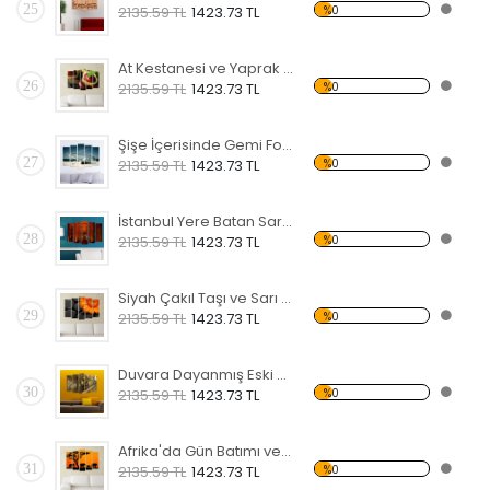
25
%0
2135.59 TL
1423.73 TL
At Kestanesi ve Yaprak Forex Tablo
26
%0
2135.59 TL
1423.73 TL
Şişe İçerisinde Gemi Forex Tablo
27
%0
2135.59 TL
1423.73 TL
İstanbul Yere Batan Sarnıcı Forex Tablo
28
%0
2135.59 TL
1423.73 TL
Siyah Çakıl Taşı ve Sarı Çiçek Forex Tablo
29
%0
2135.59 TL
1423.73 TL
Duvara Dayanmış Eski Bisiklet Forex Tablo
30
%0
2135.59 TL
1423.73 TL
Afrika'da Gün Batımı ve Fil Sürüsü Forex Tablo
31
%0
2135.59 TL
1423.73 TL