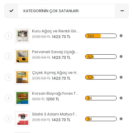
KATEGORİNİN ÇOK SATANLARI
Kuru Ağaç ve Renkli Gökyüzü Forex Tablo
1
%50
2135.59 TL
1423.73 TL
Pervaneli Savaş Uçağı Forex Tablo
2
%25
2135.59 TL
1423.73 TL
Çiçek Açmış Ağaç ve Hamak Forex Tablo
3
%25
2135.59 TL
1423.73 TL
Korsan Bayrağı Forex Tablo
4
%0
1800 TL
1200 TL
Silahlı 3 Adam Mafya Forex Tablo
5
%0
2135.59 TL
1423.73 TL