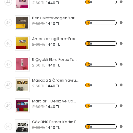
44
%0
2160 TL
1440 TL
Benz Motorwagen Yarış Arabası Forex Tablo
45
%0
2160 TL
1440 TL
Amerika-İngiltere-Fransa Simgeleri Forex Tablo
46
%0
2160 TL
1440 TL
5 Çiçekli Ebru Forex Tablo
47
%0
2160 TL
1440 TL
Masada 2 Ördek Yavrusu Forex Tablo
48
%0
2160 TL
1440 TL
Martılar - Deniz ve Cami Forex Tablo
49
%0
2160 TL
1440 TL
Gözlüklü Esmer Kadın Forex Tablo
50
%0
2160 TL
1440 TL