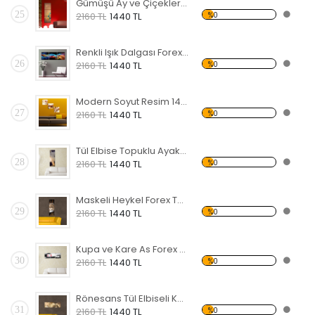
Gümüşü Ay ve Çiçekler Forex Tablo
25
%0
2160 TL
1440 TL
Renkli Işık Dalgası Forex Tablo
26
%0
2160 TL
1440 TL
Modern Soyut Resim 14 Forex Tablo
27
%0
2160 TL
1440 TL
Tül Elbise Topuklu Ayakkabı Giyen Kadın Forex Tablo
28
%0
2160 TL
1440 TL
Maskeli Heykel Forex Tablo
29
%0
2160 TL
1440 TL
Kupa ve Kare As Forex Tablo
30
%0
2160 TL
1440 TL
Rönesans Tül Elbiseli KadınForex Tablo
31
%0
2160 TL
1440 TL