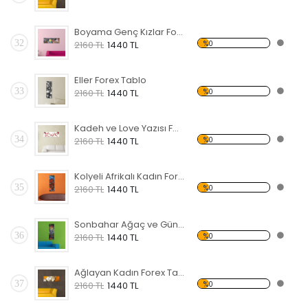
Boyama Genç Kızlar Forex Tablo
32
%0
2160 TL
1440 TL
Eller Forex Tablo
33
%0
2160 TL
1440 TL
Kadeh ve Love Yazısı Forex Tablo
34
%0
2160 TL
1440 TL
Kolyeli Afrikalı Kadın Forex Tablo
35
%0
2160 TL
1440 TL
Sonbahar Ağaç ve Güneş Forex Tablo
36
%0
2160 TL
1440 TL
Ağlayan Kadın Forex Tablo
37
%0
2160 TL
1440 TL