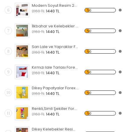
Modern Soyut Resim 24 Forex Tablo
6
%0
2160 TL
1440 TL
İlkbahar ve Kelebekler Forex Tablo
7
%0
2160 TL
1440 TL
Sarı Lale ve Yapraklar Forex Tablo
8
%0
2160 TL
1440 TL
Kırmızı lale Tarlası Forex Tablo
9
%0
2160 TL
1440 TL
Dikey Papatyalar Forex Tablo
10
%0
2160 TL
1440 TL
Renkli,Simli Şekiller Forex Tablo
11
%0
2160 TL
1440 TL
Dikey Kelebekler Resim Forex Tablo