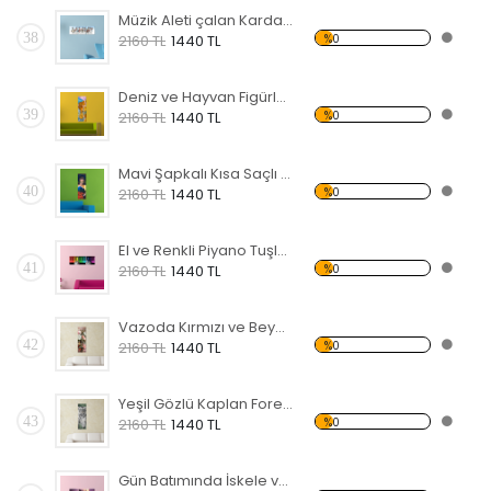
Müzik Aleti çalan Kardan Adamlar Forex Tablo
38
%0
2160 TL
1440 TL
Deniz ve Hayvan Figürlü Forex Tablo
39
%0
2160 TL
1440 TL
Mavi Şapkalı Kısa Saçlı Kadın Forex Tablo
40
%0
2160 TL
1440 TL
El ve Renkli Piyano Tuşları Forex Tablo
41
%0
2160 TL
1440 TL
Vazoda Kırmızı ve Beyaz Çiçek Forex Tablo
42
%0
2160 TL
1440 TL
Yeşil Gözlü Kaplan Forex Tablo
43
%0
2160 TL
1440 TL
Gün Batımında İskele ve Deniz Forex Tablo