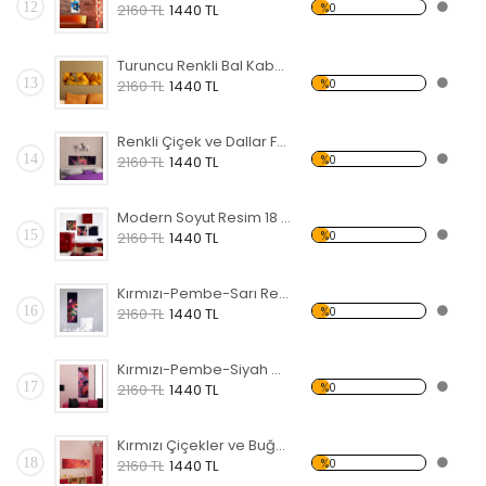
12
%0
2160 TL
1440 TL
Turuncu Renkli Bal Kabakları Forex Tablo
13
%0
2160 TL
1440 TL
Renkli Çiçek ve Dallar Forex Tablo
14
%0
2160 TL
1440 TL
Modern Soyut Resim 18 Forex Tablo
15
%0
2160 TL
1440 TL
Kırmızı-Pembe-Sarı Renkli Çiçekler Forex Tablo
16
%0
2160 TL
1440 TL
Kırmızı-Pembe-Siyah Çiçekler Forex Tablo
17
%0
2160 TL
1440 TL
Kırmızı Çiçekler ve Buğday Başakları Forex Tablo
18
%0
2160 TL
1440 TL