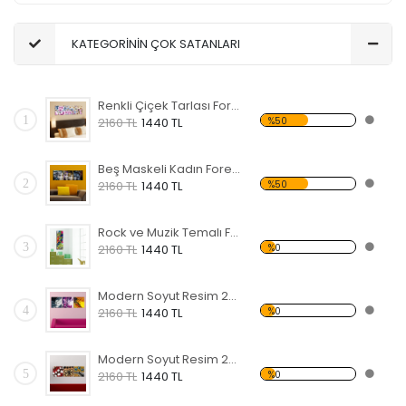
KATEGORİNİN ÇOK SATANLARI
Renkli Çiçek Tarlası Forex Tablo
1
%50
2160 TL
1440 TL
Beş Maskeli Kadın Forex Tablo
2
%50
2160 TL
1440 TL
Rock ve Muzik Temalı Forex Tablo
3
%0
2160 TL
1440 TL
Modern Soyut Resim 25 Forex Tablo
4
%0
2160 TL
1440 TL
Modern Soyut Resim 24 Forex Tablo
5
%0
2160 TL
1440 TL