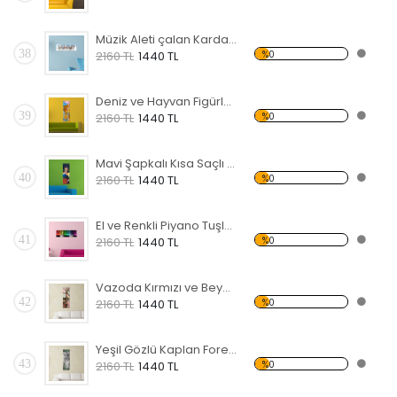
Müzik Aleti çalan Kardan Adamlar Forex Tablo
38
%0
2160 TL
1440 TL
Deniz ve Hayvan Figürlü Forex Tablo
39
%0
2160 TL
1440 TL
Mavi Şapkalı Kısa Saçlı Kadın Forex Tablo
40
%0
2160 TL
1440 TL
El ve Renkli Piyano Tuşları Forex Tablo
41
%0
2160 TL
1440 TL
Vazoda Kırmızı ve Beyaz Çiçek Forex Tablo
42
%0
2160 TL
1440 TL
Yeşil Gözlü Kaplan Forex Tablo
43
%0
2160 TL
1440 TL