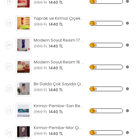
18
%0
2160 TL
1440 TL
Yaprak ve Kırmızı Çiçekler Forex Tablo
19
%0
2160 TL
1440 TL
Modern Soyut Resim 17 Forex Tablo
20
%0
2160 TL
1440 TL
Modern Soyut Resim 16 Forex Tablo
21
%0
2160 TL
1440 TL
Bir Dalda Çok Sayıda Çiçek Forex Tablo
22
%0
2160 TL
1440 TL
Kırmızı-Pembe-Sarı Renkli Çiçekler Forex Tablo
23
%0
2160 TL
1440 TL
Kırmızı-Pembe-Mor Çiçekler Forex Tablo
24
%0
2160 TL
1440 TL