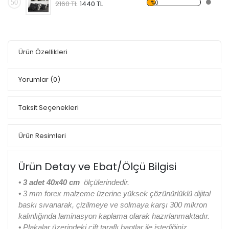
50
%0
2160 TL
1440 TL
Ürün Özellikleri
Yorumlar
(0)
Taksit Seçenekleri
Ürün Resimleri
Ürün Detay ve Ebat/Ölçü Bilgisi
•
3 adet 40x40 cm
ölçülerindedir.
•
3 mm forex malzeme üzerine yüksek çözünürlüklü dijital
baskı sıvanarak, çizilmeye ve solmaya karşı 300 mikron
kalınlığında laminasyon kaplama olarak hazırlanmaktadır.
•
Plakalar üzerindeki çift taraflı bantlar ile istediğiniz