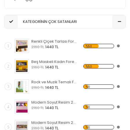
KATEGORİNİN ÇOK SATANLARI
Renkli Çiçek Tarlası Forex Tablo
1
%50
2160 TL
1440 TL
Beş Maskeli Kadın Forex Tablo
2
%50
2160 TL
1440 TL
Rock ve Muzik Temalı Forex Tablo
3
%0
2160 TL
1440 TL
Modern Soyut Resim 25 Forex Tablo
4
%0
2160 TL
1440 TL
Modern Soyut Resim 24 Forex Tablo
5
%0
2160 TL
1440 TL