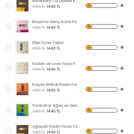
Rönesans Tül Elbiseli KadınForex Tablo
31
%0
2160 TL
1440 TL
Boyama Genç Kızlar Forex Tablo
32
%0
2160 TL
1440 TL
Eller Forex Tablo
33
%0
2160 TL
1440 TL
Kadeh ve Love Yazısı Forex Tablo
34
%0
2160 TL
1440 TL
Kolyeli Afrikalı Kadın Forex Tablo
35
%0
2160 TL
1440 TL
Sonbahar Ağaç ve Güneş Forex Tablo
36
%0
2160 TL
1440 TL
Ağlayan Kadın Forex Tablo
37
%0
2160 TL
1440 TL