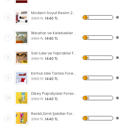
Modern Soyut Resim 24 Forex Tablo
6
%0
2160 TL
1440 TL
İlkbahar ve Kelebekler Forex Tablo
7
%0
2160 TL
1440 TL
Sarı Lale ve Yapraklar Forex Tablo
8
%0
2160 TL
1440 TL
Kırmızı lale Tarlası Forex Tablo
9
%0
2160 TL
1440 TL
Dikey Papatyalar Forex Tablo
10
%0
2160 TL
1440 TL
Renkli,Simli Şekiller Forex Tablo
11
%0
2160 TL
1440 TL