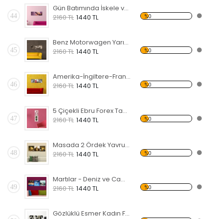
Gün Batımında İskele ve Deniz Forex Tablo
44
%0
2160 TL
1440 TL
Benz Motorwagen Yarış Arabası Forex Tablo
45
%0
2160 TL
1440 TL
Amerika-İngiltere-Fransa Simgeleri Forex Tablo
46
%0
2160 TL
1440 TL
5 Çiçekli Ebru Forex Tablo
47
%0
2160 TL
1440 TL
Masada 2 Ördek Yavrusu Forex Tablo
48
%0
2160 TL
1440 TL
Martılar - Deniz ve Cami Forex Tablo
49
%0
2160 TL
1440 TL
Gözlüklü Esmer Kadın Forex Tablo