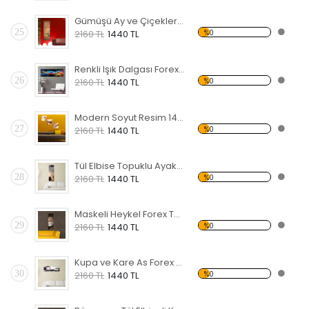
Gümüşü Ay ve Çiçekler Forex Tablo
25
%0
2160 TL
1440 TL
Renkli Işık Dalgası Forex Tablo
26
%0
2160 TL
1440 TL
Modern Soyut Resim 14 Forex Tablo
27
%0
2160 TL
1440 TL
Tül Elbise Topuklu Ayakkabı Giyen Kadın Forex Tablo
28
%0
2160 TL
1440 TL
Maskeli Heykel Forex Tablo
29
%0
2160 TL
1440 TL
Kupa ve Kare As Forex Tablo
30
%0
2160 TL
1440 TL