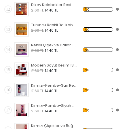
Dikey Kelebekler Resim Forex Tablo
12
%0
2160 TL
1440 TL
Turuncu Renkli Bal Kabakları Forex Tablo
13
%0
2160 TL
1440 TL
Renkli Çiçek ve Dallar Forex Tablo
14
%0
2160 TL
1440 TL
Modern Soyut Resim 18 Forex Tablo
15
%0
2160 TL
1440 TL
Kırmızı-Pembe-Sarı Renkli Çiçekler Forex Tablo
16
%0
2160 TL
1440 TL
Kırmızı-Pembe-Siyah Çiçekler Forex Tablo
17
%0
2160 TL
1440 TL
Kırmızı Çiçekler ve Buğday Başakları Forex Tablo