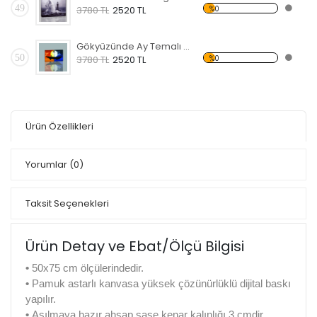
49
%0
3780 TL
2520 TL
Gökyüzünde Ay Temalı Kanvas Tablo
50
%0
3780 TL
2520 TL
Ürün Özellikleri
Yorumlar
(0)
Taksit Seçenekleri
Ürün Detay ve Ebat/Ölçü Bilgisi
•
50x75 cm ölçülerindedir.
•
Pamuk astarlı kanvasa yüksek çözünürlüklü dijital baskı
yapılır.
•
Asılmaya hazır ahşap şase kenar kalınlığı 3 cmdir.