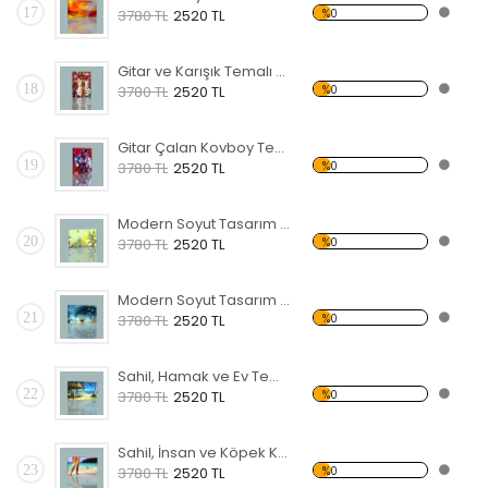
17
%0
3780 TL
2520 TL
Gitar ve Karışık Temalı Kanvas Tablo
18
%0
3780 TL
2520 TL
Gitar Çalan Kovboy Temalı Kanvas Tablo
19
%0
3780 TL
2520 TL
Modern Soyut Tasarım 42 Kanvas Tablo
20
%0
3780 TL
2520 TL
Modern Soyut Tasarım 28 Kanvas Tablo
21
%0
3780 TL
2520 TL
Sahil, Hamak ve Ev Temalı Kanvas Tablo
22
%0
3780 TL
2520 TL
Sahil, İnsan ve Köpek Kanvas Tablo
23
%0
3780 TL
2520 TL