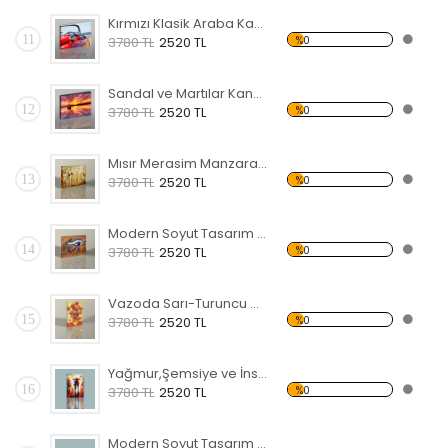
Kırmızı Klasik Araba Kanvas Tablo
11
%0
3780 TL
2520 TL
Sandal ve Martılar Kanvas Tablo
12
%0
3780 TL
2520 TL
Mısır Merasim Manzaralı Kanvas Tablo
13
%0
3780 TL
2520 TL
Modern Soyut Tasarım 37 Kanvas Tablo
14
%0
3780 TL
2520 TL
Vazoda Sarı-Turuncu Çiçekler Kanvas Tablo
15
%0
3780 TL
2520 TL
Yağmur,Şemsiye ve İnsanlar Kanvas Tablo
16
%0
3780 TL
2520 TL
Modern Soyut Tasarım 36 Kanvas Tablo