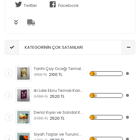
Twitter
Facebook
KATEGORİNİN ÇOK SATANLARI
Tarihi Çay Ocağı Temalı Kanvas Tablo
1
%0
3150 TL
2100 TL
iki Lale Ebru Temalı Kanvas Tablo
2
%0
3780 TL
2520 TL
Deniz Kıyısı ve Sandal Kanvas Tablo
3
%0
3780 TL
2520 TL
Siyah Taşlar ve Turuncu Çiçek Kanvas Tablo
4
%0