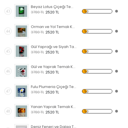
Beyaz Lotus Çiçeği Temalı Kanvas Tablo
43
%0
3780 TL
2520 TL
Orman ve Yol Temalı Kanvas Tablo
44
%0
3780 TL
2520 TL
Gül Yaprağı ve Siyah Taş Kanvas Tablo
45
%0
3780 TL
2520 TL
Gül ve Yaprak Temalı Kanvas Tablo
46
%0
3780 TL
2520 TL
Fulu Plumeria Çiçeği Temalı Kanvas Tablo
47
%0
3780 TL
2520 TL
Yanan Yaprak Temalı Kanvas Tablo
48
%0
3780 TL
2520 TL
Deniz Feneri ve Dalga Temalı Kanvas Tablo