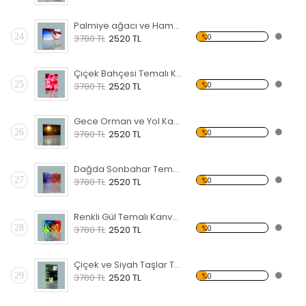
Palmiye ağacı ve Hamak Kanvas Tablo
24
%0
3780 TL
2520 TL
Çiçek Bahçesi Temalı Kanvas Tablo
25
%0
3780 TL
2520 TL
Gece Orman ve Yol Kanvas Tablo
26
%0
3780 TL
2520 TL
Dağda Sonbahar Temalı Kanvas Tablo
27
%0
3780 TL
2520 TL
Renkli Gül Temalı Kanvas Tablo
28
%0
3780 TL
2520 TL
Çiçek ve Siyah Taşlar Temalı Kanvas Tablo
29
%0
3780 TL
2520 TL