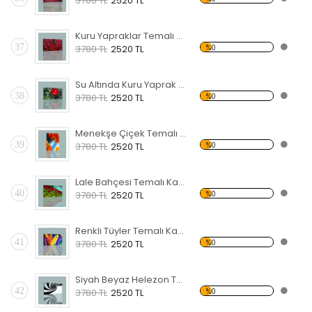
3780 TL
2520 TL
Kuru Yapraklar Temalı Kanvas Tablo
37
%0
3780 TL
2520 TL
Su Altında Kuru Yaprak Kanvas Tablo
38
%0
3780 TL
2520 TL
Menekşe Çiçek Temalı Kanvas Tablo
39
%0
3780 TL
2520 TL
Lale Bahçesi Temalı Kanvas Tablo
40
%0
3780 TL
2520 TL
Renkli Tüyler Temalı Kanvas Tablo
41
%0
3780 TL
2520 TL
Siyah Beyaz Helezon Temalı Kanvas Tablo
42
%0
3780 TL
2520 TL