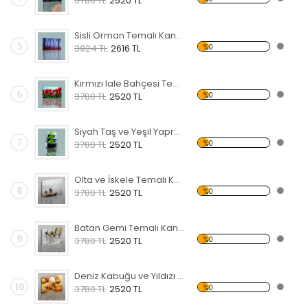
3780 TL
2520 TL
Sisli Orman Temalı Kanvas Tablo
5
%0
3924 TL
2616 TL
Kırmızı lale Bahçesi Temalı Kanvas Tablo
6
%0
3780 TL
2520 TL
Siyah Taş ve Yeşil Yapraklar Kanvas Tablo
7
%0
3780 TL
2520 TL
Olta ve İskele Temalı Kanvas Tablo
8
%0
3780 TL
2520 TL
Batan Gemi Temalı Kanvas Tablo
9
%0
3780 TL
2520 TL
Deniz Kabuğu ve Yıldızı Kanvas Tablo
10
%0
3780 TL
2520 TL