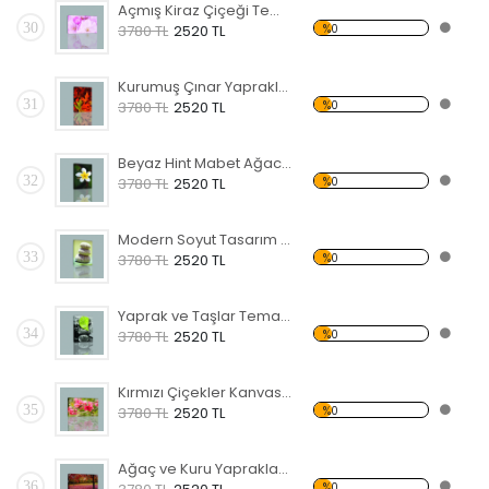
Açmış Kiraz Çiçeği Temalı Kanvas Tablo
30
%0
3780 TL
2520 TL
Kurumuş Çınar Yaprakları Temalı Kanvas Tablo
31
%0
3780 TL
2520 TL
Beyaz Hint Mabet Ağacı Kanvas Tablo
32
%0
3780 TL
2520 TL
Modern Soyut Tasarım 40 Kanvas Tablo
33
%0
3780 TL
2520 TL
Yaprak ve Taşlar Temalı Kanvas Tablo
34
%0
3780 TL
2520 TL
Kırmızı Çiçekler Kanvas Tablo
35
%0
3780 TL
2520 TL
Ağaç ve Kuru Yapraklar Kanvas Tablo
36
%0