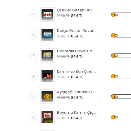
Çilekler Desen Duvar Panosu
23
%0
1296 TL
864 TL
Dalga Desen Duvar Panosu
25
%0
1296 TL
864 TL
Dekoratif Duvar Panosu
27
%0
1296 TL
864 TL
Kırmızı ve Sarı Çınar Yaprağı Forex Tablo
29
%0
1296 TL
864 TL
Ayçiçeği Tarlası 2 Forex Tablo
31
%0
1296 TL
864 TL
Boyama Kırmızı Çiçek Forex Tablo
33
%0
1296 TL
864 TL