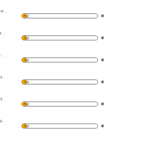
Ayçiçeği Başı ve Cam Şişe Forex Tablo
%0
Dekoratif Duvar Panosu
%0
Çiçek Açmış Ağaç ve Kuş Forex Tablo
%0
Sazlık Gölet ve Uçan Kuşlar Forex Tablo
%0
Kırmızı Keman ve Notalar Forex Tablo
%0
Çiçek ve Tomurcuk Açmış Manolya Forex Tablo
%0