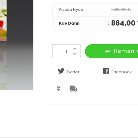
Piyasa Fiyatı
1.296,00 TL
864,00 
Kdv Dahil
Hemen 
Twitter
Facebook