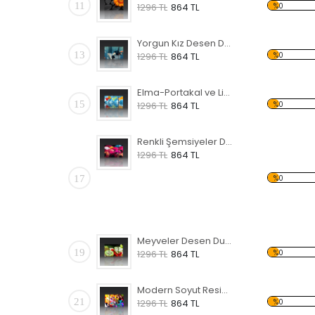
11
%0
1296 TL
864 TL
Yorgun Kız Desen Duvar Panosu
13
%0
1296 TL
864 TL
Elma-Portakal ve Limon Forex Tablo
15
%0
1296 TL
864 TL
Renkli Şemsiyeler Desen Duvar Panosu
1296 TL
864 TL
17
%0
Meyveler Desen Duvar Panosu
19
%0
1296 TL
864 TL
Modern Soyut Resim 31 Forex Tablo
21
%0
1296 TL
864 TL