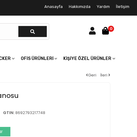
Anasayfa
Hakkımızda
Yardım
İletişim
0
ICKER
OFIS ÜRÜNLERI
KIŞIYE ÖZEL ÜRÜNLER
Geri
İleri
anosu
GTIN:
8692793217748
ar