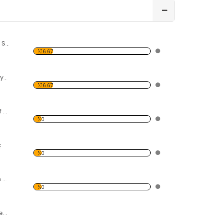
Venedik Kanalı ve Sandal Forex Tablo
%16.67
Elle Çizilmiş Papatyalar Forex Tablo
%16.67
Gün Batımı Ve Sörf Desen Duvar Panosu
%0
Çiçek Açmış Ağaç ve Hamak Forex Tablo
%0
İnsan ve Papağan Adada Forex Tablo
%0
Dönme Dolap 2 Desen Duvar Panosu