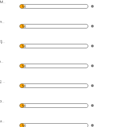
Altın Renkli 2 Adet Maske Forex Tablo
%0
Siyahi El ve 5 İskambil Forex Tablo
%0
Saçlarında Beyaz Şiş Olan Siyahi Kadın Forex Tablo
%0
7 Adet Kırmızı Zambak Forex Tablo
%0
Basamaklı Satranç Takımı Forex Tablo
%0
Kırmızı Burkalı Afgan Kadın Forex Tablo
%0
Manzara Desen Duvar Panosu
%0