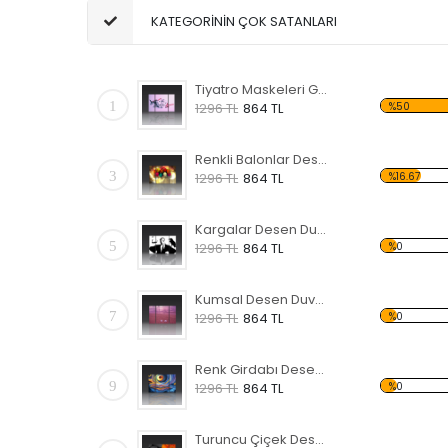
KATEGORİNİN ÇOK SATANLARI
Tiyatro Maskeleri Gün Desen Duvar Panosu
1
%50
1296 TL
864 TL
Renkli Balonlar Desen Duvar Panosu
3
%16.67
1296 TL
864 TL
Kargalar Desen Duvar Panosu
5
%0
1296 TL
864 TL
Kumsal Desen Duvar Panosu
7
%0
1296 TL
864 TL
Renk Girdabı Desen Duvar Panosu
9
%0
1296 TL
864 TL
Turuncu Çiçek Desen Duvar Panosu