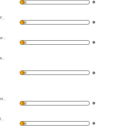
%0
Su Damlası Dalga Forex Tablo
%0
Taşlar Desen Duvar Panosu
%0
Kırmızı Araba Desen Duvar Panosu
%0
3 Afrika Yerlisi Forex Tablo
%0
Gökyüzü Ve Balonlar Desen Duvar Panosu
%0