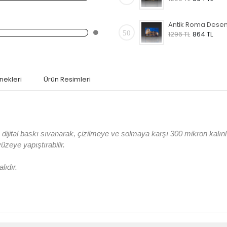
50
1296 TL
864 TL
nekleri
Ürün Resimleri
jital baskı sıvanarak, çizilmeye ve solmaya karşı 300 mikron kalın
 yüzeye yapıştırabilir.
lıdır.