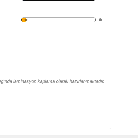
Antik Roma Desen Duvar Panosu
%0
lığında laminasyon kaplama olarak hazırlanmaktadır.