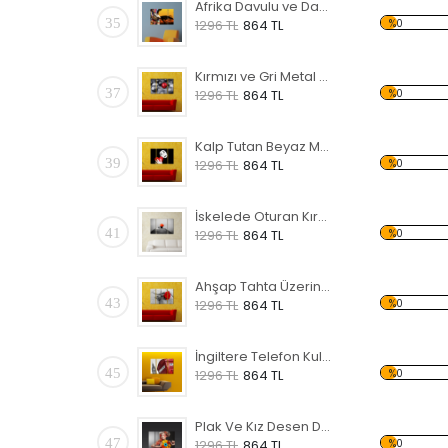
Afrika Davulu ve Dans Eden Siyahi Forex Tablo
35
%0
1296 TL
864 TL
Kırmızı ve Gri Metal Küreler Forex Tablo
37
%0
1296 TL
864 TL
Kalp Tutan Beyaz Maske Forex Tablo
39
%0
1296 TL
864 TL
İskelede Oturan Kırmızı Şemsiyeli Kadın Forex Tablo
41
%0
1296 TL
864 TL
Ahşap Tahta Üzerinde Kırmızı Gül Forex Tablo
43
%0
1296 TL
864 TL
İngiltere Telefon Kulübesi Forex Tablo
45
%0
1296 TL
864 TL
Plak Ve Kız Desen Duvar Panosu
47
%0
1296 TL
864 TL