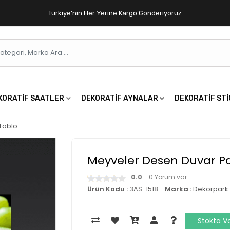
Türkiye'nin Her Yerine Kargo Gönderiyoruz
KORATIF SAATLER
DEKORATIF AYNALAR
DEKORATIF ST
Tablo
Meyveler Desen Duvar P
0.0
- 0 Yorum var.
Ürün Kodu :
3AS-1518
Marka :
Dekorpark
Stokta V