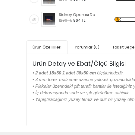
Sidney Operası Desen Duvar Panosu
49
%0
1296 TL
864 TL
Ürün Özellikleri
Yorumlar
(0)
Taksit Seçe
Ürün Detay ve Ebat/Ölçü Bilgisi
• 2 adet 18x50 1 adet 36x50 cm
ölçülerindedir.
•
3 mm forex malzeme üzerine yüksek çözünürlüklü di
•
Plakalar üzerindeki çift taraflı bantlar ile istediğiniz
•
İç dekorasyonda sade ve şık görünüme sahiptir.
•
Yapıştıracağınız yüzey temiz ve düz bir yüzey olma