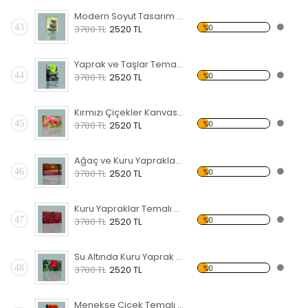
Modern Soyut Tasarım 40 Kanvas Tablo
43
%0
3780 TL
2520 TL
Yaprak ve Taşlar Temalı Kanvas Tablo
44
%0
3780 TL
2520 TL
Kırmızı Çiçekler Kanvas Tablo
45
%0
3780 TL
2520 TL
Ağaç ve Kuru Yapraklar Kanvas Tablo
46
%0
3780 TL
2520 TL
Kuru Yapraklar Temalı Kanvas Tablo
47
%0
3780 TL
2520 TL
Su Altında Kuru Yaprak Kanvas Tablo
48
%0
3780 TL
2520 TL
Menekşe Çiçek Temalı Kanvas Tablo