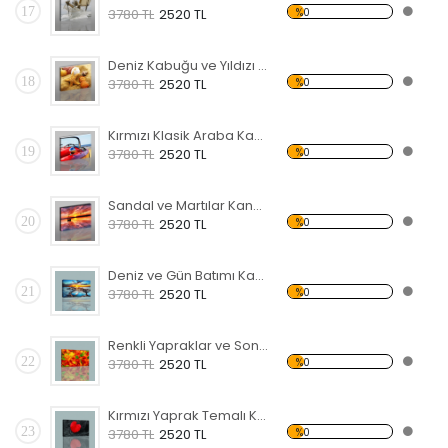
17
%0
3780 TL
2520 TL
Deniz Kabuğu ve Yıldızı Kanvas Tablo
18
%0
3780 TL
2520 TL
Kırmızı Klasik Araba Kanvas Tablo
19
%0
3780 TL
2520 TL
Sandal ve Martılar Kanvas Tablo
20
%0
3780 TL
2520 TL
Deniz ve Gün Batımı Kanvas Tablo
21
%0
3780 TL
2520 TL
Renkli Yapraklar ve Sonbahar Kanvas Tablo
22
%0
3780 TL
2520 TL
Kırmızı Yaprak Temalı Kanvas Tablo
23
%0
3780 TL
2520 TL