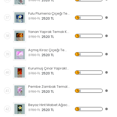
3780 TL
2520 TL
Fulu Plumeria Çiçeği Temalı Kanvas Tablo
37
%0
3780 TL
2520 TL
Yanan Yaprak Temalı Kanvas Tablo
38
%0
3780 TL
2520 TL
Açmış Kiraz Çiçeği Temalı Kanvas Tablo
39
%0
3780 TL
2520 TL
Kurumuş Çınar Yaprakları Temalı Kanvas Tablo
40
%0
3780 TL
2520 TL
Pembe Zambak Temalı Kanvas Tablo
41
%0
3780 TL
2520 TL
Beyaz Hint Mabet Ağacı Kanvas Tablo
42
%0
3780 TL
2520 TL