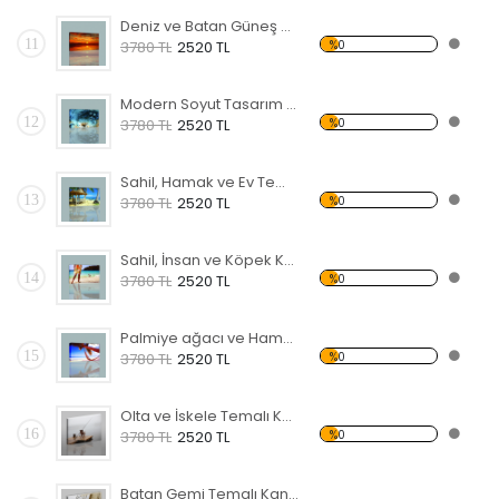
Deniz ve Batan Güneş Kanvas Tablo
11
%0
3780 TL
2520 TL
Modern Soyut Tasarım 28 Kanvas Tablo
12
%0
3780 TL
2520 TL
Sahil, Hamak ve Ev Temalı Kanvas Tablo
13
%0
3780 TL
2520 TL
Sahil, İnsan ve Köpek Kanvas Tablo
14
%0
3780 TL
2520 TL
Palmiye ağacı ve Hamak Kanvas Tablo
15
%0
3780 TL
2520 TL
Olta ve İskele Temalı Kanvas Tablo
16
%0
3780 TL
2520 TL
Batan Gemi Temalı Kanvas Tablo