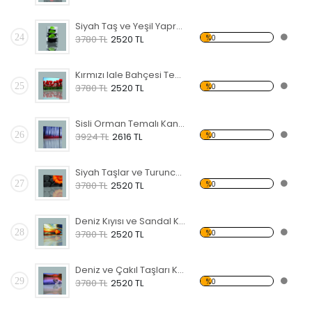
Siyah Taş ve Yeşil Yapraklar Kanvas Tablo
24
%0
3780 TL
2520 TL
Kırmızı lale Bahçesi Temalı Kanvas Tablo
25
%0
3780 TL
2520 TL
Sisli Orman Temalı Kanvas Tablo
26
%0
3924 TL
2616 TL
Siyah Taşlar ve Turuncu Çiçek Kanvas Tablo
27
%0
3780 TL
2520 TL
Deniz Kıyısı ve Sandal Kanvas Tablo
28
%0
3780 TL
2520 TL
Deniz ve Çakıl Taşları Kanvas Tablo
29
%0
3780 TL
2520 TL