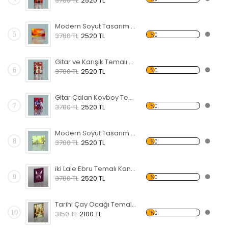
3780 TL
2520 TL
Modern Soyut Tasarım 36 Kanvas Tablo
5
%0
3780 TL
2520 TL
Gitar ve Karışık Temalı Kanvas Tablo
6
%0
3780 TL
2520 TL
Gitar Çalan Kovboy Temalı Kanvas Tablo
7
%0
3780 TL
2520 TL
Modern Soyut Tasarım 42 Kanvas Tablo
8
%0
3780 TL
2520 TL
iki Lale Ebru Temalı Kanvas Tablo
9
%0
3780 TL
2520 TL
Tarihi Çay Ocağı Temalı Kanvas Tablo
10
%0
3150 TL
2100 TL