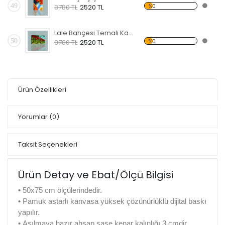
49
%0
3780 TL
2520 TL
Lale Bahçesi Temalı Kanvas Tablo
50
%0
3780 TL
2520 TL
Ürün Özellikleri
Yorumlar
(0)
Taksit Seçenekleri
Ürün Detay ve Ebat/Ölçü Bilgisi
•
50x75 cm ölçülerindedir.
•
Pamuk astarlı kanvasa yüksek çözünürlüklü dijital baskı
yapılır.
•
Asılmaya hazır ahşap şase kenar kalınlığı 3 cmdir.