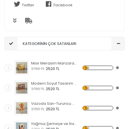
Twitter
Facebook
KATEGORİNİN ÇOK SATANLARI
Mısır Merasim Manzaralı Kanvas Tablo
1
%0
3780 TL
2520 TL
Modern Soyut Tasarım 37 Kanvas Tablo
2
%0
3780 TL
2520 TL
Vazoda Sarı-Turuncu Çiçekler Kanvas Tablo
3
%0
3780 TL
2520 TL
Yağmur,Şemsiye ve İnsanlar Kanvas Tablo
4
%0