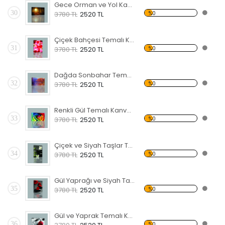
Gece Orman ve Yol Kanvas Tablo
30
%0
3780 TL
2520 TL
Çiçek Bahçesi Temalı Kanvas Tablo
31
%0
3780 TL
2520 TL
Dağda Sonbahar Temalı Kanvas Tablo
32
%0
3780 TL
2520 TL
Renkli Gül Temalı Kanvas Tablo
33
%0
3780 TL
2520 TL
Çiçek ve Siyah Taşlar Temalı Kanvas Tablo
34
%0
3780 TL
2520 TL
Gül Yaprağı ve Siyah Taş Kanvas Tablo
35
%0
3780 TL
2520 TL
Gül ve Yaprak Temalı Kanvas Tablo
36
%0