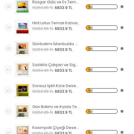
Rüzgar Gülü ve Ev Temalı Kanvas Saat
38
%0
10250.85 TL
6833.9 TL
Hint Lotus Temalı Kanvas Saat
39
%0
10250.85 TL
6833.9 TL
Günbatımı İstanbulda Cami Desenli Kanvas Saat
40
%0
10250.85 TL
6833.9 TL
Sazlıkta Çalışan ve Sigara İçen Aam Temalı Kanvas Saat
41
%0
10250.85 TL
6833.9 TL
Sonsuz Işıklı Küre Desenli Kanvas Saat
42
%0
10250.85 TL
6833.9 TL
Gün Batımı ve Kıyıda Tekne Desenli Kanvas Saat
43
%0
10250.85 TL
6833.9 TL
Kasımpatı Çiçeği Desenli Kanvas Saat
44
%0
10250.85 TL
6833.9 TL