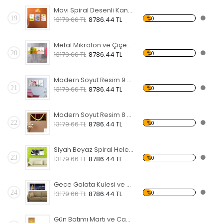
Mavi Spiral Desenli Kanvas Saat
19
%0
13179.66 TL
8786.44 TL
Metal Mikrofon ve Çiçek Temalı Kanvas Saat
20
%0
13179.66 TL
8786.44 TL
Modern Soyut Resim 9 Kanvas Saat
21
%0
13179.66 TL
8786.44 TL
Modern Soyut Resim 8 Kanvas Saat
22
%0
13179.66 TL
8786.44 TL
Siyah Beyaz Spiral Helezon Temalı Kanvas Saat
23
%0
13179.66 TL
8786.44 TL
Gece Galata Kulesi ve Şehir Temalı Kanvas Saat
24
%0
13179.66 TL
8786.44 TL
Gün Batımı Martı ve Cami Temalı Kanvas Saat