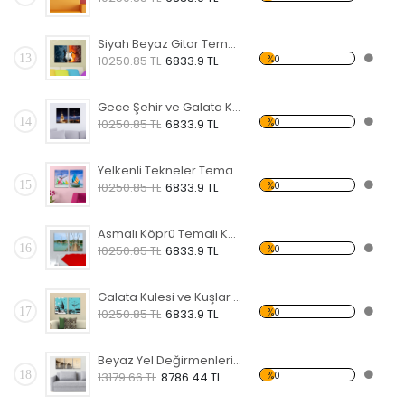
Siyah Beyaz Gitar Temalı Kanvas Saat
13
%0
10250.85 TL
6833.9 TL
Gece Şehir ve Galata Kulesi Temalı Kanvas Saat
14
%0
10250.85 TL
6833.9 TL
Yelkenli Tekneler Temalı Kanvas Saat
15
%0
10250.85 TL
6833.9 TL
Asmalı Köprü Temalı Kanvas Saat
16
%0
10250.85 TL
6833.9 TL
Galata Kulesi ve Kuşlar Temalı Kanvas Saat
17
%0
10250.85 TL
6833.9 TL
Beyaz Yel Değirmenleri Temalı Kanvas Saat
18
%0
13179.66 TL
8786.44 TL