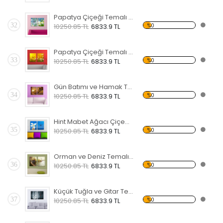
Papatya Çiçeği Temalı Kanvas Saat
32
%0
10250.85 TL
6833.9 TL
Papatya Çiçeği Temalı Kanvas Saat
33
%0
10250.85 TL
6833.9 TL
Gün Batımı ve Hamak Temalı Kanvas Saat
34
%0
10250.85 TL
6833.9 TL
Hint Mabet Ağacı Çiçeği Temalı Kanvas Saat
35
%0
10250.85 TL
6833.9 TL
Orman ve Deniz Temalı Kanvas Saat
36
%0
10250.85 TL
6833.9 TL
Küçük Tuğla ve Gitar Temalı Kanvas Saat
37
%0
10250.85 TL
6833.9 TL