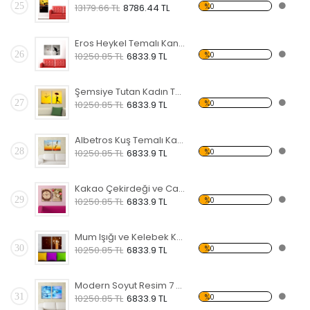
25
%0
13179.66 TL
8786.44 TL
Eros Heykel Temalı Kanvas Saat
26
%0
10250.85 TL
6833.9 TL
Şemsiye Tutan Kadın Temalı Kanvas Saat
27
%0
10250.85 TL
6833.9 TL
Albetros Kuş Temalı Kanvas Saat
28
%0
10250.85 TL
6833.9 TL
Kakao Çekirdeği ve Cam Bardak Temalı Kanvas Saat
29
%0
10250.85 TL
6833.9 TL
Mum Işığı ve Kelebek Kanvas Saat
30
%0
10250.85 TL
6833.9 TL
Modern Soyut Resim 7 Kanvas Saat
31
%0
10250.85 TL
6833.9 TL