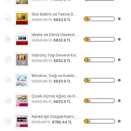
Gün Batımı ve Tekne Desenli Kanvas Saat
45
%0
10250.85 TL
6833.9 TL
İskele ve Deniz Desenli Kanvas Saat
46
%0
10250.85 TL
6833.9 TL
Satranç Taşı Desenli Kanvas Saat
47
%0
10250.85 TL
6833.9 TL
İlkbahar, Dağ ve Kelebek Desenli Kanvas Saat
48
%0
10250.85 TL
6833.9 TL
Çiçek Açmış Ağaç ve Hamak Kanvas Saat
49
%0
10250.85 TL
6833.9 TL
Renkli Işık Dalgalı Kanvas Saat
50
%0
13179.66 TL
8786.44 TL