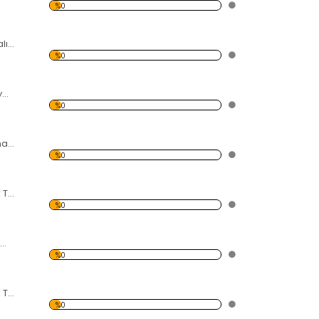
%0
Nefertiti Büst Temalı Kanvas Tablo
%0
Kırmızı Elbiseli, Beyaz Maskeli Kadın Temalı Kanvas Tablo
%0
Şeb-i Aruz Mevlana Temalı Kanvas Tablo
%0
3 Pembe Zambak Temalı Kanvas Tablo
%0
4 Bayan Bacak Temalı Kanvas Tablo
%0
Gece Şehir ve Tak Temalı Kanvas Tablo
%0