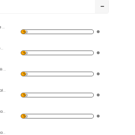
Kırmızı Spor Araba Kanvas Tablo
%0
Karışık Çiçekler Temalı Kanvas Tablo
%0
Kardelenler Temalı Kanvas Tablo
%0
Sarı-Kırmızı-Mor Lale Kanvas Tablo
%0
Tren Rayında Oturan Kadın Temalı Kanvas Tablo
%0
Modern Soyut Tasarım 22 Kanvas Tablo