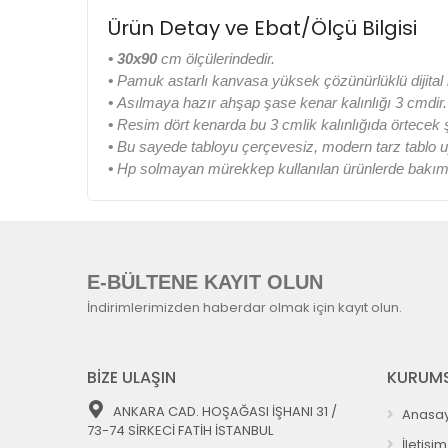
Ürün Detay ve Ebat/Ölçü Bilgisi
•
30x90
cm ölçülerindedir.
•
Pamuk astarlı kanvasa yüksek çözünürlüklü dijital b
•
Asılmaya hazır ahşap şase kenar kalınlığı 3 cmdir.
•
Resim dört kenarda bu 3 cmlik kalınlığıda örtecek
•
Bu sayede tabloyu çerçevesiz, modern tarz tablo u
•
Hp solmayan mürekkep kullanılan ürünlerde bakım k
E-BÜLTENE KAYIT OLUN
İndirimlerimizden haberdar olmak için kayıt olun.
BİZE ULAŞIN
KURUMS
ANKARA CAD. HOŞAĞASI İŞHANI 31 /
Anasay
73-74 SİRKECİ FATİH İSTANBUL
İletişim