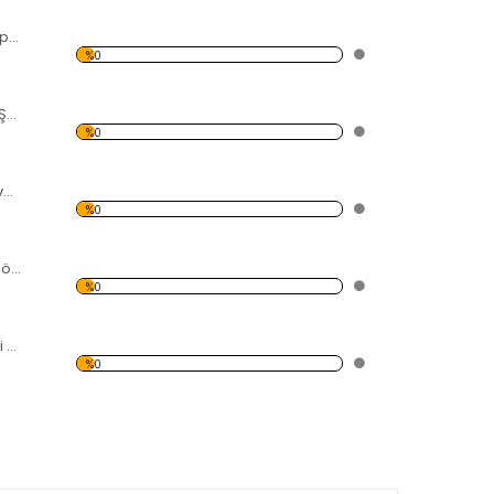
Gün Batımında Köprü ve Şehir Temalı Kanvas Tablo
%0
Deniz ve Uzaktan Şehir Temalı Kanvas Tablo
%0
Tek Yön Tabelası ve Gökdelen Temalı Kanvas Tablo
%0
Siyah Beyaz Ortaköy Cami Temalı Kanvas Tablo
%0
Çizim Kadın Resmi Temalı Kanvas Tablo
%0