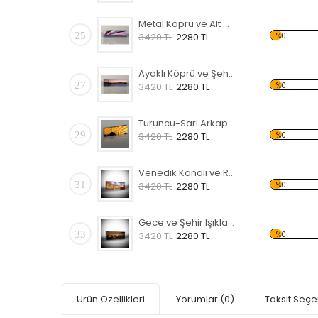
Metal Köprü ve Alt Görünüm Temalı Kanvas Tablo
25
%0
3420 TL
2280 TL
Ayaklı Köprü ve Şehir Temalı Kanvas Tablo
27
%0
3420 TL
2280 TL
Turuncu-Sarı Arkaplan ve Cami Temalı Kanvas Tablo
29
%0
3420 TL
2280 TL
Venedik Kanalı ve Renkli Evler Temalı Kanvas Tablo
31
%0
3420 TL
2280 TL
Gece ve Şehir Işıkları Temalı Kanvas Tablo
33
%0
3420 TL
2280 TL
Ürün Özellikleri
Yorumlar
(0)
Taksit Seçe