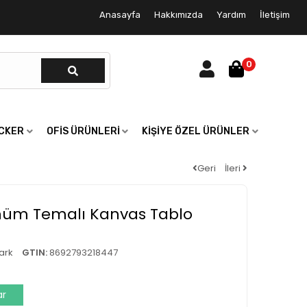
Anasayfa
Hakkımızda
Yardım
İletişim
0
ICKER
OFIS ÜRÜNLERI
KIŞIYE ÖZEL ÜRÜNLER
Geri
İleri
ünüm Temalı Kanvas Tablo
ark
GTIN:
8692793218447
ar