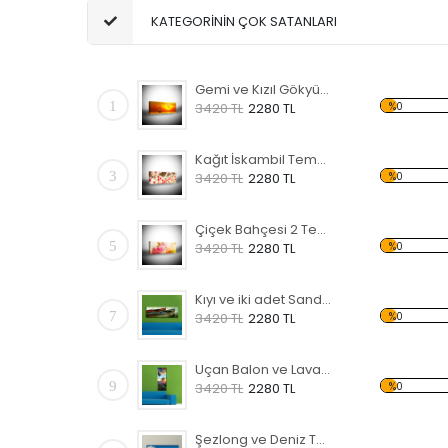
KATEGORİNİN ÇOK SATANLARI
Gemi ve Kızıl Gökyüzü Kanvas Tablo
1
%0
3420 TL
2280 TL
Kağıt İskambil Temalı Kanvas Tablo
3
%0
3420 TL
2280 TL
Çiçek Bahçesi 2 Temalı Kanvas Tablo
5
%0
3420 TL
2280 TL
Kıyı ve iki adet Sandal 2 Temalı Kanvas Tablo
7
%0
3420 TL
2280 TL
Uçan Balon ve Lavanta Tarlaları Kanvas Tablo
9
%0
3420 TL
2280 TL
Şezlong ve Deniz Temalı Kanvas Tablo