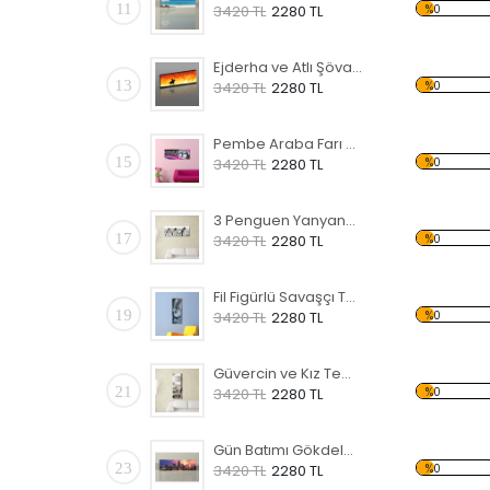
11
%0
3420 TL
2280 TL
Ejderha ve Atlı Şövalye Temalı Kanvas Tablo
13
%0
3420 TL
2280 TL
Pembe Araba Farı Temalı Kanvas Tablo
15
%0
3420 TL
2280 TL
3 Penguen Yanyana Temalı Kanvas Tablo
17
%0
3420 TL
2280 TL
Fil Figürlü Savaşçı Temalı Kanvas Tablo
19
%0
3420 TL
2280 TL
Güvercin ve Kız Temalı Kanvas Tablo
21
%0
3420 TL
2280 TL
Gün Batımı Gökdelen ve Şehir Temalı Kanvas Tablo
23
%0
3420 TL
2280 TL