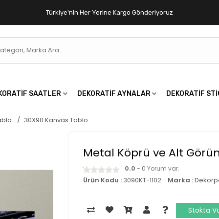
Türkiye'nin Her Yerine Kargo Gönderiyoruz
KORATIF SAATLER
DEKORATIF AYNALAR
DEKORATIF ST
ablo
30X90 Kanvas Tablo
Metal Köprü ve Alt Gör
0.0
- 0 Yorum var.
Ürün Kodu :
3090KT-1102
Marka :
Dekorp
Stokta V