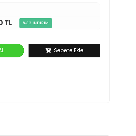
0 TL
%33 İNDİRİM
AL
Sepete Ekle