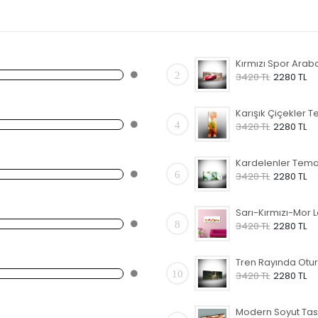
2
3420 TL
2280 TL
4
3420 TL
2280 TL
6
3420 TL
2280 TL
8
3420 TL
2280 TL
10
3420 TL
2280 TL