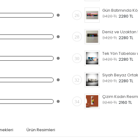
26
3420 TL
2280 TL
28
3420 TL
2280 TL
30
3420 TL
2280 TL
32
3420 TL
2280 TL
34
3240 TL
2160 TL
nekleri
Ürün Resimleri