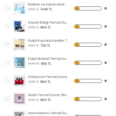
Balıklar ve kabarcıklar Temalı Duvar Sticker
30
%0
2160 TL
1440 TL
Köpek Balığı Temalı Duvar Sticker
31
%0
1296 TL
864 TL
Kalpli Kuyruklu Kediler Temalı Duvar Sticker
32
%0
1080 TL
720 TL
Kalpli Bisiklet Temalı Duvar Sticker
33
%0
1440 TL
960 TL
3 Maymun Temalı Duvar Sticker
34
%0
1296 TL
864 TL
Aslan Temalı Duvar Sticker
35
%0
1296 TL
864 TL
Hava Balonu Temalı Duvar Sticker