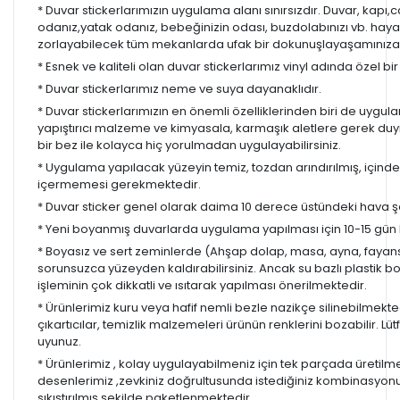
* Duvar stickerlarımızın uygulama alanı sınırsızdır. Duvar, kapı
odanız,yatak odanız, bebeğinizin odası, buzdolabınızı vb. hayal
zorlayabilecek tüm mekanlarda ufak bir dokunuşlayaşamınıza re
* Esnek ve kaliteli olan duvar stickerlarımız vinyl adında özel b
* Duvar stickerlarımız neme ve suya dayanaklıdır.
* Duvar stickerlarımızın en önemli özelliklerinden biri de uygula
yapıştırıcı malzeme ve kimyasala, karmaşık aletlere gerek d
bir bez ile kolayca hiç yorulmadan uygulayabilirsiniz.
* Uygulama yapılacak yüzeyin temiz, tozdan arındırılmış, içind
içermemesi gerekmektedir.
* Duvar sticker genel olarak daima 10 derece üstündeki hava ş
* Yeni boyanmış duvarlarda uygulama yapılması için 10-15 gün b
* Boyasız ve sert zeminlerde (Ahşap dolap, masa, ayna, fayans,
sorunsuzca yüzeyden kaldırabilirsiniz. Ancak su bazlı plastik 
işleminin çok dikkatli ve ısıtarak yapılması önerilmektedir.
* Ürünlerimiz kuru veya hafif nemli bezle nazikçe silinebilmekted
çıkartıcılar, temizlik malzemeleri ürünün renklerini bozabilir. Lüt
uyunuz.
* Ürünlerimiz , kolay uygulayabilmeniz için tek parçada üretilm
desenlerimiz ,zevkiniz doğrultusunda istediğiniz kombinasyon
sıkıştırılmış şekilde paketlenmektedir.