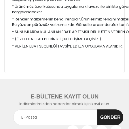
* Ürünümüz özel kutusunda ,uygulama kılavuzu ile birlikte güvenl
kargolanacaktır.
* Renkler malzemenin kendi rengidir.Ürünlerimiz rengini malzem
Bu yüzden pürüzsüz ve tramsızdır. Görselle arasında ufak ton farkl
* SUNUMLARDA KULLANILAN EBATLAR TEMSİLİDİR. LÜTFEN VERİLEN ÖL
* (ÖZEL EBAT TALEPLERİNİZ İÇİN İLETİŞİME GEÇİNİZ.)
* VERİLEN EBAT SEÇENEĞİ TAVSİYE EDİLEN UYGULAMA ALANIDIR.
E-BÜLTENE KAYIT OLUN
İndirimlerimizden haberdar olmak için kayıt olun.