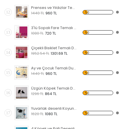
Prenses ve Yıldızlar Temalı Duvar Sticker
12
%0
1440 TL
960 TL
3'lü Sopalı Fare Temalı Duvar Sticker
13
%0
1080 TL
720 TL
Çiçekli Bisiklet Temalı Duvar Sticker
14
%0
1952.54 TL
1301.69 TL
Ay ve Çocuk Temalı Duvar Sticker
15
%0
1440 TL
960 TL
Üzgün Köpek Temalı Duvar Sticker
16
%0
1296 TL
864 TL
Yuvarlak desenli Koyun Temalı Duvar Sticker
17
%0
1620 TL
1080 TL
4 Köpek ve Pati Desenli Temalı Duvar Sticker