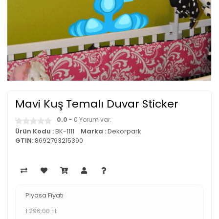
Mavi Kuş Temalı Duvar Sticker
0.0
- 0 Yorum var.
Ürün Kodu :
BK-1111
Marka :
Dekorpark
GTIN:
8692793215390
Piyasa Fiyatı
1.296,00 TL