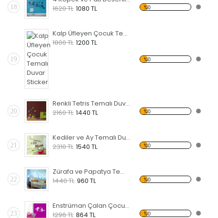
18
%0
1620 TL
1080 TL
Kalp Üfleyen Çocuk Temalı Duvar Sticker
1800 TL
1200 TL
19
%0
Renkli Tetris Temalı Duvar Sticker
20
%0
2160 TL
1440 TL
Kediler ve Ay Temalı Duvar Sticker
21
%0
2310 TL
1540 TL
Zürafa ve Papatya Temalı Duvar Sticker
22
%0
1440 TL
960 TL
Enstrüman Çalan Çocuk Temalı Duvar Sticker
23
%0
1296 TL
864 TL