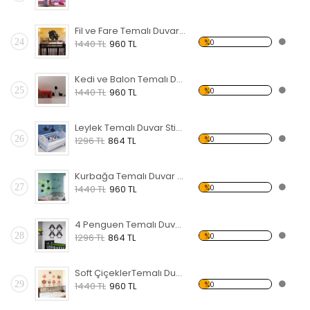
Fil ve Fare Temalı Duvar Sticker
24
%0
1440 TL
960 TL
Kedi ve Balon Temalı Duvar Sticker
25
%0
1440 TL
960 TL
Leylek Temalı Duvar Sticker
26
%0
1296 TL
864 TL
Kurbağa Temalı Duvar Sticker
27
%0
1440 TL
960 TL
4 Penguen Temalı Duvar Sticker
28
%0
1296 TL
864 TL
Soft ÇiçeklerTemalı Duvar Sticker
29
%0
1440 TL
960 TL