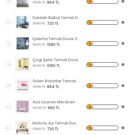
36
%0
1296 TL
864 TL
Daldaki Bülbül Temalı Duvar Sticker
37
%0
1080 TL
720 TL
Ejderha Temalı Duvar Sticker
38
%0
1620 TL
1080 TL
Çizgi Şehir Temalı Duvar Sticker
39
%0
1620 TL
1080 TL
Gülen Robotlar Temalı Duvar Sticker
40
%0
1296 TL
864 TL
Aya Uzanan Merdiven Temalı Duvar Sticker
41
%0
1440 TL
960 TL
Motorlu Ayı Temalı Duvar Sticker
42
%0
1080 TL
720 TL