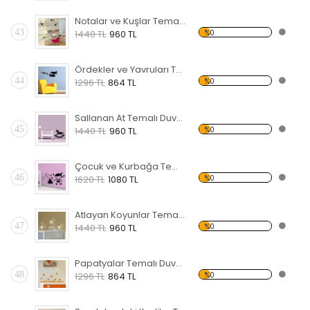
Notalar ve Kuşlar Temalı Duvar Sticker
43
%0
1440 TL
960 TL
Ördekler ve Yavruları Temalı Duvar Sticker
44
%0
1296 TL
864 TL
Sallanan At Temalı Duvar Sticker
45
%0
1440 TL
960 TL
Çocuk ve Kurbağa Temalı Duvar Sticker
46
%0
1620 TL
1080 TL
Atlayan Koyunlar Temalı Duvar Sticker
47
%0
1440 TL
960 TL
Papatyalar Temalı Duvar Sticker
48
%0
1296 TL
864 TL