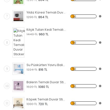
Yıldız Küresi Temalı Duvar Sticker
7
%0
1296 TL
864 TL
Kılçık Tutan Kedi Temalı Duvar Sticker
1440 TL
960 TL
8
%0
Su Püskürten Yavru Balina Temalı Duvar Sticker
9
%0
1224 TL
816 TL
Balerin Temalı Duvar Sticker
10
%0
1620 TL
1080 TL
Köpek Temalı Duvar Sticker
11
%0
1080 TL
720 TL