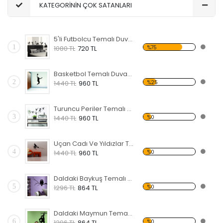
KATEGORİNİN ÇOK SATANLARI
5'li Futbolcu Temalı Duvar Sticker
1
%75
1080 TL
720 TL
Basketbol Temalı Duvar Sticker
2
%25
1440 TL
960 TL
Turuncu Periler Temalı Duvar Sticker
3
%0
1440 TL
960 TL
Uçan Cadı Ve Yıldızlar Temalı Duvar Sticker
4
%0
1440 TL
960 TL
Daldaki Baykuş Temalı Duvar Sticker
5
%0
1296 TL
864 TL
Daldaki Maymun Temalı Duvar Sticker
6
%0
1296 TL
864 TL