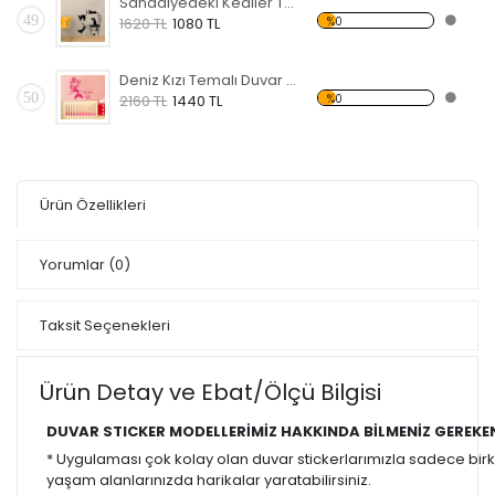
Sandalyedeki Kediler Temalı Duvar Sticker
49
%0
1620 TL
1080 TL
Deniz Kızı Temalı Duvar Sticker
50
%0
2160 TL
1440 TL
Ürün Özellikleri
Yorumlar
(0)
Taksit Seçenekleri
Ürün Detay ve Ebat/Ölçü Bilgisi
DUVAR STICKER MODELLERİMİZ HAKKINDA BİLMENİZ GEREKE
* Uygulaması çok kolay olan duvar stickerlarımızla sadece bir
yaşam alanlarınızda harikalar yaratabilirsiniz.