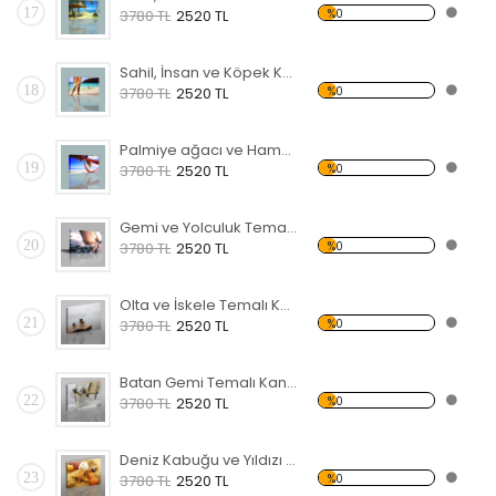
17
%0
3780 TL
2520 TL
Sahil, İnsan ve Köpek Kanvas Tablo
18
%0
3780 TL
2520 TL
Palmiye ağacı ve Hamak Kanvas Tablo
19
%0
3780 TL
2520 TL
Gemi ve Yolculuk Temalı Kanvas Tablo
20
%0
3780 TL
2520 TL
Olta ve İskele Temalı Kanvas Tablo
21
%0
3780 TL
2520 TL
Batan Gemi Temalı Kanvas Tablo
22
%0
3780 TL
2520 TL
Deniz Kabuğu ve Yıldızı Kanvas Tablo
23
%0
3780 TL
2520 TL