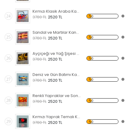
Kırmızı Klasik Araba Kanvas Tablo
24
%0
3780 TL
2520 TL
Sandal ve Martılar Kanvas Tablo
25
%0
3780 TL
2520 TL
Ayçiçeği ve Yağ Şişesi Temalı Kanvas Tablo
26
%0
3780 TL
2520 TL
Deniz ve Gün Batımı Kanvas Tablo
27
%0
3780 TL
2520 TL
Renkli Yapraklar ve Sonbahar Kanvas Tablo
28
%0
3780 TL
2520 TL
Kırmızı Yaprak Temalı Kanvas Tablo
29
%0
3780 TL
2520 TL