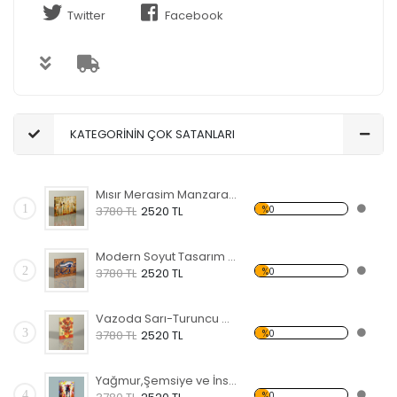
Twitter
Facebook
KATEGORİNİN ÇOK SATANLARI
Mısır Merasim Manzaralı Kanvas Tablo
1
%0
3780 TL
2520 TL
Modern Soyut Tasarım 37 Kanvas Tablo
2
%0
3780 TL
2520 TL
Vazoda Sarı-Turuncu Çiçekler Kanvas Tablo
3
%0
3780 TL
2520 TL
Yağmur,Şemsiye ve İnsanlar Kanvas Tablo
4
%0