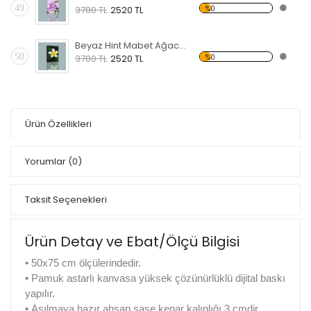
49
%0
3780 TL
2520 TL
Beyaz Hint Mabet Ağacı Kanvas Tablo
50
%0
3780 TL
2520 TL
Ürün Özellikleri
Yorumlar
(0)
Taksit Seçenekleri
Ürün Detay ve Ebat/Ölçü Bilgisi
•
50x75 cm ölçülerindedir.
•
Pamuk astarlı kanvasa yüksek çözünürlüklü dijital baskı
yapılır.
•
Asılmaya hazır ahşap şase kenar kalınlığı 3 cmdir.