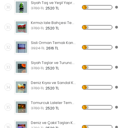
Siyah Taş ve Yeşil Yapraklar Kanvas Tablo
30
%0
3780 TL
2520 TL
Kırmızı lale Bahçesi Temalı Kanvas Tablo
31
%0
3780 TL
2520 TL
Sisli Orman Temalı Kanvas Tablo
32
%0
3924 TL
2616 TL
Siyah Taşlar ve Turuncu Çiçek Kanvas Tablo
33
%0
3780 TL
2520 TL
Deniz Kıyısı ve Sandal Kanvas Tablo
34
%0
3780 TL
2520 TL
Tomurcuk Laleler Temalı Kanvas Tablo
35
%0
3780 TL
2520 TL
Deniz ve Çakıl Taşları Kanvas Tablo
36
%0