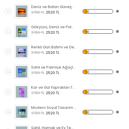
Deniz ve Batan Güneş Kanvas Tablo
11
%0
3780 TL
2520 TL
Gökyüzü, Deniz ve Palmiyeler Kanvas Tablo
12
%0
3780 TL
2520 TL
Renkli Gün Batımı ve Deniz Kanvas Tablo
13
%0
3780 TL
2520 TL
Sahil ve Palmiye Ağaçları Kanvas Tablo
14
%0
3780 TL
2520 TL
Kar ve Gül Yaprakları Temalı Kanvas Tablo
15
%0
3780 TL
2520 TL
Modern Soyut Tasarım 28 Kanvas Tablo
16
%0
3780 TL
2520 TL
Sahil, Hamak ve Ev Temalı Kanvas Tablo