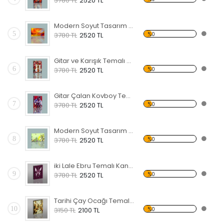
3780 TL
2520 TL
Modern Soyut Tasarım 36 Kanvas Tablo
5
%0
3780 TL
2520 TL
Gitar ve Karışık Temalı Kanvas Tablo
6
%0
3780 TL
2520 TL
Gitar Çalan Kovboy Temalı Kanvas Tablo
7
%0
3780 TL
2520 TL
Modern Soyut Tasarım 42 Kanvas Tablo
8
%0
3780 TL
2520 TL
iki Lale Ebru Temalı Kanvas Tablo
9
%0
3780 TL
2520 TL
Tarihi Çay Ocağı Temalı Kanvas Tablo
10
%0
3150 TL
2100 TL