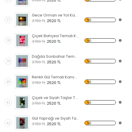
3780 TL
2520 TL
Gece Orman ve Yol Kanvas Tablo
37
%0
3780 TL
2520 TL
Çiçek Bahçesi Temalı Kanvas Tablo
38
%0
3780 TL
2520 TL
Dağda Sonbahar Temalı Kanvas Tablo
39
%0
3780 TL
2520 TL
Renkli Gül Temalı Kanvas Tablo
40
%0
3780 TL
2520 TL
Çiçek ve Siyah Taşlar Temalı Kanvas Tablo
41
%0
3780 TL
2520 TL
Gül Yaprağı ve Siyah Taş Kanvas Tablo
42
%0
3780 TL
2520 TL