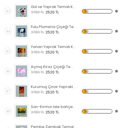
Gül ve Yaprak Temalı Kanvas Tablo
43
%0
3780 TL
2520 TL
Fulu Plumeria Çiçeği Temalı Kanvas Tablo
44
%0
3780 TL
2520 TL
Yanan Yaprak Temalı Kanvas Tablo
45
%0
3780 TL
2520 TL
Açmış Kiraz Çiçeği Temalı Kanvas Tablo
46
%0
3780 TL
2520 TL
Kurumuş Çınar Yaprakları Temalı Kanvas Tablo
47
%0
3780 TL
2520 TL
Sarı-Kırmızı lale bahçesi Kanvas Tablo
48
%0
3780 TL
2520 TL
Pembe Zambak Temalı Kanvas Tablo