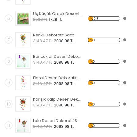
Üç Küçük Ördek Desenli Dekoratif Duvar Saati
6
%12.5
2592 TL
1728 TL
Renkli Dekoratif Saat
7
%0
3148.47 TL
2098.98 TL
Boncuklar Desen Dekoratif Saat
8
%0
3148.47 TL
2098.98 TL
Floral Desen Dekoratif Saat
9
%0
3148.47 TL
2098.98 TL
Karışık Kalp Desen Dekoratif Saat
10
%0
3148.47 TL
2098.98 TL
Lale Desen Dekoratif Saat
11
%0
3148.47 TL
2098.98 TL