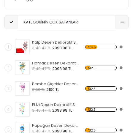
KATEGORİNİN ÇOK SATANLARI
Kalp Desen Dekoratif Saat
1
%37.5
3148.47 TL
2098.98 TL
Hamak Desen Dekoratif Saat
2
%12.5
3148.47 TL
2098.98 TL
Pembe Çiçekler Desen Dekoratif Saat
3
%12.5
3150 TL
2100 TL
El İzi Desen Dekoratif Saat
4
%12.5
3148.47 TL
2098.98 TL
Papağan Desen Dekoratif Saat
5
%12.5
3148.47 TL
2098.98 TL