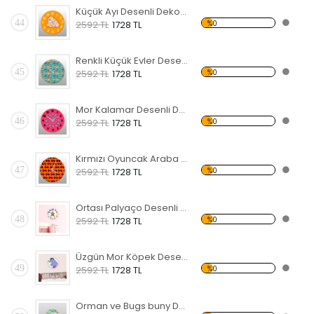
Küçük Ayı Desenli Dekoratif Duvar Saati
44
%0
2592 TL
1728 TL
Renkli Küçük Evler Desenli Dekoratif Duvar Saati
45
%0
2592 TL
1728 TL
Mor Kalamar Desenli Dekoratif Duvar Saati
46
%0
2592 TL
1728 TL
Kırmızı Oyuncak Araba Desenli Dekoratif Duvar Saati
47
%0
2592 TL
1728 TL
Ortası Palyaço Desenli Dekoratif Duvar Saati
48
%0
2592 TL
1728 TL
Üzgün Mor Köpek Desenli Dekoratif Duvar Saati
49
%0
2592 TL
1728 TL
Orman ve Bugs buny Desenli Dekoratif Duvar Saati