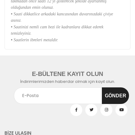
takmadan önce saati 12 yi gösterecek şekilde ayarlanmış
olduğundan emin olunuz.
•
Saati dikkatlice arkadaki kancasından duvarınızdaki çiviye
asınız.
•
Saatinizi nemli cam bezi ile kadranlara dikkat ederek
temizleyiniz.
•
Saatlerin ibreleri metaldir.
E-BÜLTENE KAYIT OLUN
İndirimlerimizden haberdar olmak için kayıt olun.
BİZE ULAŞIN