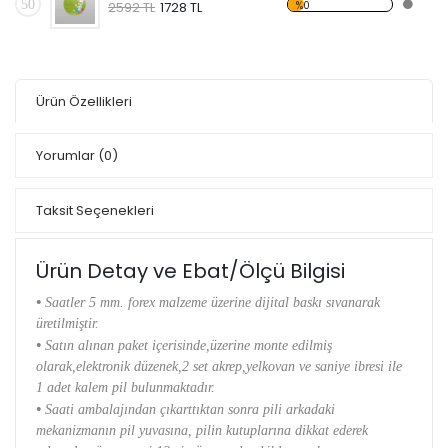
50
%0
2592 TL
1728 TL
Ürün Özellikleri
Yorumlar
(0)
Taksit Seçenekleri
Ürün Detay ve Ebat/Ölçü Bilgisi
•
Saatler 5 mm. forex malzeme üzerine dijital baskı sıvanarak
üretilmiştir.
•
Satın alınan paket içerisinde,üzerine monte edilmiş
olarak,elektronik düzenek,2 set akrep,yelkovan ve saniye ibresi ile
1 adet kalem pil bulunmaktadır.
•
Saati ambalajından çıkarttıktan sonra pili arkadaki
mekanizmanın pil yuvasına, pilin kutuplarına dikkat ederek