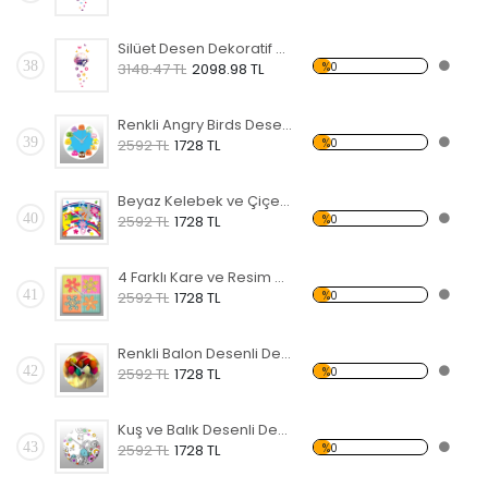
Silüet Desen Dekoratif Saat
38
%0
3148.47 TL
2098.98 TL
Renkli Angry Birds Desenli Dekoratif Duvar Saati
39
%0
2592 TL
1728 TL
Beyaz Kelebek ve Çiçek Desenli Dekoratif Duvar Saati
40
%0
2592 TL
1728 TL
4 Farklı Kare ve Resim Desenli Dekoratif Duvar Saati
41
%0
2592 TL
1728 TL
Renkli Balon Desenli Dekoratif Duvar Saati
42
%0
2592 TL
1728 TL
Kuş ve Balık Desenli Dekoratif Duvar Saati
43
%0
2592 TL
1728 TL