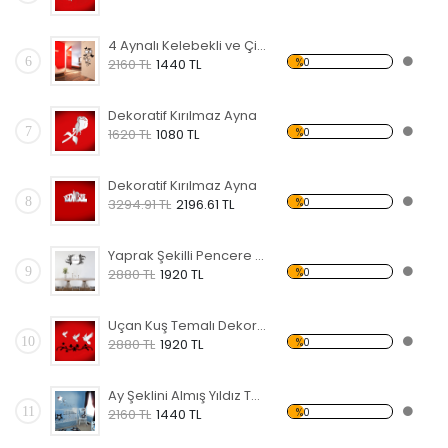
4 Aynalı Kelebekli ve Çiçekli Dekoratif Kırılmaz Ayna
6
%0
2160 TL
1440 TL
Dekoratif Kırılmaz Ayna
7
%0
1620 TL
1080 TL
Dekoratif Kırılmaz Ayna
8
%0
3294.91 TL
2196.61 TL
Yaprak Şekilli Pencere Temalı Dekoratif Kırılmaz Ayna
9
%0
2880 TL
1920 TL
Uçan Kuş Temalı Dekoratif Kırılmaz Ayna
10
%0
2880 TL
1920 TL
Ay Şeklini Almış Yıldız Temalı Dekoratif Kırılmaz Ayna
11
%0
2160 TL
1440 TL