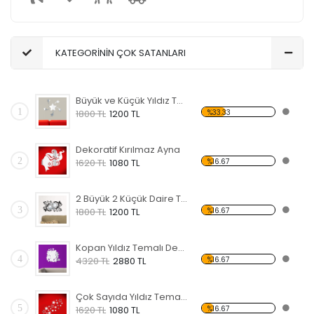
KATEGORİNİN ÇOK SATANLARI
Büyük ve Küçük Yıldız Temalı Dekoratif Kırılmaz Ayna
1
%33.33
1800 TL
1200 TL
Dekoratif Kırılmaz Ayna
2
%16.67
1620 TL
1080 TL
2 Büyük 2 Küçük Daire Temalı Dekoratif Kırılmaz Ayna
3
%16.67
1800 TL
1200 TL
Kopan Yıldız Temalı Dekoratif Kırılmaz Ayna
4
%16.67
4320 TL
2880 TL
Çok Sayıda Yıldız Temalı Dekoratif Kırılmaz Ayna
5
%16.67
1620 TL
1080 TL