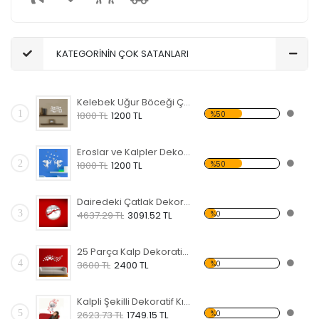
KATEGORİNİN ÇOK SATANLARI
Kelebek Uğur Böceği Çiçek ve Kalpli Dekoratif Kırılmaz Ayna
1
%50
1800 TL
1200 TL
Eroslar ve Kalpler Dekoratif Kırılmaz Ayna
2
%50
1800 TL
1200 TL
Dairedeki Çatlak Dekoratif Kırılmaz Ayna
3
%0
4637.29 TL
3091.52 TL
25 Parça Kalp Dekoratif Kırılmaz Ayna
4
%0
3600 TL
2400 TL
Kalpli Şekilli Dekoratif Kırılmaz Ayna
5
%0
2623.73 TL
1749.15 TL