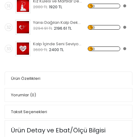
Kız Kulesi ve Martılar Dekoratif Kırılmaz Ayna
31
%0
2880 TL
1920 TL
Yarısı Dağılan Kalp Dekoratif Kırılmaz Ayna
32
%0
3294.91 TL
2196.61 TL
Kalp İçinde Seni Seviyorum Dekoratif Kırılmaz Ayna
33
%0
3600 TL
2400 TL
Ürün Özellikleri
Yorumlar
(0)
Taksit Seçenekleri
Ürün Detay ve Ebat/Ölçü Bilgisi