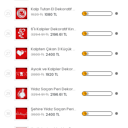
Kalp Tutan El Dekoratif Kırılmaz Ayna
25
%0
1620 TL
1080 TL
6'lı Kalpler Dekoratif Kırılmaz Ayna
26
%0
3294.91 TL
2196.61 TL
Kalpten Çıkan 3 Küçük Kalp Dekoratif Kırılmaz Ayna
27
%0
3600 TL
2400 TL
Ayıcık ve Kalpler Dekoratif Kırılmaz Ayna
28
%0
2880 TL
1920 TL
Yıldız Saçan Peri Dekoratif Kırılmaz Ayna
29
%0
3294.91 TL
2196.61 TL
Şehire Yıldız Saçan Peri Dekoratif Kırılmaz Ayna
30
%0
3600 TL
2400 TL