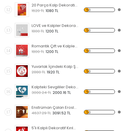
20 Parça Kalp Dekoratif Kırılmaz Ayna
12
%0
1620 TL
1080 TL
LOVE ve Kalpler Dekoratif Kırılmaz Ayna
13
%0
1800 TL
1200 TL
Romantik Çift ve Kalpler Dekoratif Kırılmaz Ayna
14
%0
1800 TL
1200 TL
Yuvarlak İçindeki Kalp Şekli Dekoratif Kırılmaz Ayna
15
%0
2880 TL
1920 TL
Kalpteki Sevgililer Dekoratif Kırılmaz Ayna
16
%0
3000.24 TL
2000.16 TL
Enstrüman Çalan Eroslar Dekoratif Kırılmaz Ayna
17
%0
4637.29 TL
3091.52 TL
5'li Kalpli Dekoratif Kırılmaz Ayna