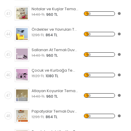
Notalar ve Kuşlar Temalı Duvar Sticker
43
%0
1440 TL
960 TL
Ördekler ve Yavruları Temalı Duvar Sticker
44
%0
1296 TL
864 TL
Sallanan At Temalı Duvar Sticker
45
%0
1440 TL
960 TL
Çocuk ve Kurbağa Temalı Duvar Sticker
46
%0
1620 TL
1080 TL
Atlayan Koyunlar Temalı Duvar Sticker
47
%0
1440 TL
960 TL
Papatyalar Temalı Duvar Sticker
48
%0
1296 TL
864 TL