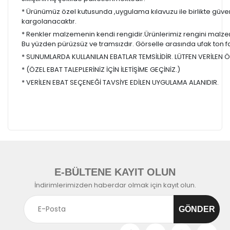
* Ürünümüz özel kutusunda ,uygulama kılavuzu ile birlikte güvenl
kargolanacaktır.
* Renkler malzemenin kendi rengidir.Ürünlerimiz rengini malzem
Bu yüzden pürüzsüz ve tramsızdır. Görselle arasında ufak ton farkl
* SUNUMLARDA KULLANILAN EBATLAR TEMSİLİDİR. LÜTFEN VERİLEN ÖL
* (ÖZEL EBAT TALEPLERİNİZ İÇİN İLETİŞİME GEÇİNİZ.)
* VERİLEN EBAT SEÇENEĞİ TAVSİYE EDİLEN UYGULAMA ALANIDIR.
E-BÜLTENE KAYIT OLUN
İndirimlerimizden haberdar olmak için kayıt olun.