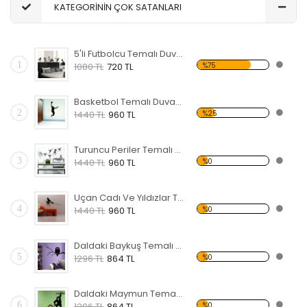
KATEGORİNİN ÇOK SATANLARI
5'li Futbolcu Temalı Duvar Sticker
1
%75
1080 TL
720 TL
Basketbol Temalı Duvar Sticker
2
%25
1440 TL
960 TL
Turuncu Periler Temalı Duvar Sticker
3
%0
1440 TL
960 TL
Uçan Cadı Ve Yıldızlar Temalı Duvar Sticker
4
%0
1440 TL
960 TL
Daldaki Baykuş Temalı Duvar Sticker
5
%0
1296 TL
864 TL
Daldaki Maymun Temalı Duvar Sticker
6
%0
1296 TL
864 TL