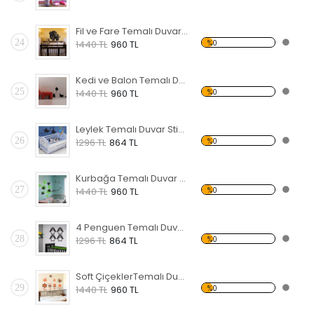
Fil ve Fare Temalı Duvar Sticker
24
%0
1440 TL
960 TL
Kedi ve Balon Temalı Duvar Sticker
25
%0
1440 TL
960 TL
Leylek Temalı Duvar Sticker
26
%0
1296 TL
864 TL
Kurbağa Temalı Duvar Sticker
27
%0
1440 TL
960 TL
4 Penguen Temalı Duvar Sticker
28
%0
1296 TL
864 TL
Soft ÇiçeklerTemalı Duvar Sticker
29
%0
1440 TL
960 TL