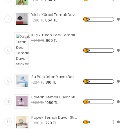
Yıldız Küresi Temalı Duvar Sticker
7
%0
1296 TL
864 TL
Kılçık Tutan Kedi Temalı Duvar Sticker
1440 TL
960 TL
8
%0
Su Püskürten Yavru Balina Temalı Duvar Sticker
9
%0
1224 TL
816 TL
Balerin Temalı Duvar Sticker
10
%0
1620 TL
1080 TL
Köpek Temalı Duvar Sticker
11
%0
1080 TL
720 TL