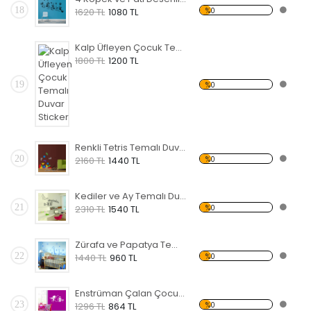
18
%0
1620 TL
1080 TL
Kalp Üfleyen Çocuk Temalı Duvar Sticker
1800 TL
1200 TL
19
%0
Renkli Tetris Temalı Duvar Sticker
20
%0
2160 TL
1440 TL
Kediler ve Ay Temalı Duvar Sticker
21
%0
2310 TL
1540 TL
Zürafa ve Papatya Temalı Duvar Sticker
22
%0
1440 TL
960 TL
Enstrüman Çalan Çocuk Temalı Duvar Sticker
23
%0
1296 TL
864 TL