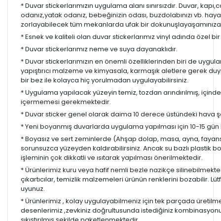
* Duvar stickerlarımızın uygulama alanı sınırsızdır. Duvar, kapı
odanız,yatak odanız, bebeğinizin odası, buzdolabınızı vb. hayal
zorlayabilecek tüm mekanlarda ufak bir dokunuşlayaşamınıza re
* Esnek ve kaliteli olan duvar stickerlarımız vinyl adında özel b
* Duvar stickerlarımız neme ve suya dayanaklıdır.
* Duvar stickerlarımızın en önemli özelliklerinden biri de uygula
yapıştırıcı malzeme ve kimyasala, karmaşık aletlere gerek d
bir bez ile kolayca hiç yorulmadan uygulayabilirsiniz.
* Uygulama yapılacak yüzeyin temiz, tozdan arındırılmış, içind
içermemesi gerekmektedir.
* Duvar sticker genel olarak daima 10 derece üstündeki hava ş
* Yeni boyanmış duvarlarda uygulama yapılması için 10-15 gün b
* Boyasız ve sert zeminlerde (Ahşap dolap, masa, ayna, fayans,
sorunsuzca yüzeyden kaldırabilirsiniz. Ancak su bazlı plastik 
işleminin çok dikkatli ve ısıtarak yapılması önerilmektedir.
* Ürünlerimiz kuru veya hafif nemli bezle nazikçe silinebilmekted
çıkartıcılar, temizlik malzemeleri ürünün renklerini bozabilir. Lüt
uyunuz.
* Ürünlerimiz , kolay uygulayabilmeniz için tek parçada üretilm
desenlerimiz ,zevkiniz doğrultusunda istediğiniz kombinasyon
sıkıştırılmış şekilde paketlenmektedir.