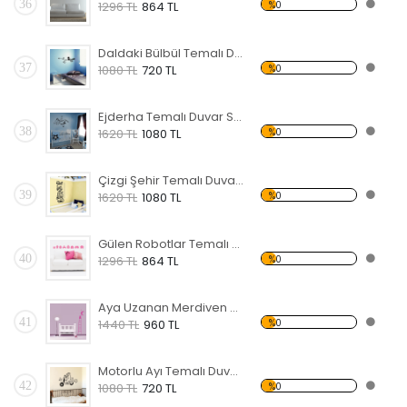
36
%0
1296 TL
864 TL
Daldaki Bülbül Temalı Duvar Sticker
37
%0
1080 TL
720 TL
Ejderha Temalı Duvar Sticker
38
%0
1620 TL
1080 TL
Çizgi Şehir Temalı Duvar Sticker
39
%0
1620 TL
1080 TL
Gülen Robotlar Temalı Duvar Sticker
40
%0
1296 TL
864 TL
Aya Uzanan Merdiven Temalı Duvar Sticker
41
%0
1440 TL
960 TL
Motorlu Ayı Temalı Duvar Sticker
42
%0
1080 TL
720 TL