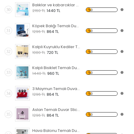
Balıklar ve kabarcıklar Temalı Duvar Sticker
30
%0
2160 TL
1440 TL
Köpek Balığı Temalı Duvar Sticker
31
%0
1296 TL
864 TL
Kalpli Kuyruklu Kediler Temalı Duvar Sticker
32
%0
1080 TL
720 TL
Kalpli Bisiklet Temalı Duvar Sticker
33
%0
1440 TL
960 TL
3 Maymun Temalı Duvar Sticker
34
%0
1296 TL
864 TL
Aslan Temalı Duvar Sticker
35
%0
1296 TL
864 TL
Hava Balonu Temalı Duvar Sticker