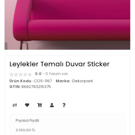
Leylekler Temalı Duvar Sticker
0.0
- 0 Yorum var.
Ürün Kodu :
COS-1167
Marka :
Dekorpark
GTIN:
8692793215375
Piyasa Fiyatı
2.160,00 TL