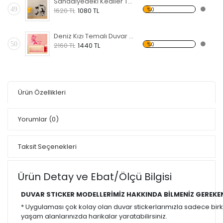
Sandalyedeki Kediler Temalı Duvar Sticker
49
%0
1620 TL
1080 TL
Deniz Kızı Temalı Duvar Sticker
50
%0
2160 TL
1440 TL
Ürün Özellikleri
Yorumlar
(0)
Taksit Seçenekleri
Ürün Detay ve Ebat/Ölçü Bilgisi
DUVAR STICKER MODELLERİMİZ HAKKINDA BİLMENİZ GEREKE
* Uygulaması çok kolay olan duvar stickerlarımızla sadece bir
yaşam alanlarınızda harikalar yaratabilirsiniz.