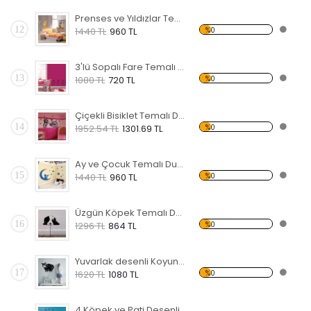
Prenses ve Yıldızlar Temalı Duvar Sticker
12
%0
1440 TL
960 TL
3'lü Sopalı Fare Temalı Duvar Sticker
13
%0
1080 TL
720 TL
Çiçekli Bisiklet Temalı Duvar Sticker
14
%0
1952.54 TL
1301.69 TL
Ay ve Çocuk Temalı Duvar Sticker
15
%0
1440 TL
960 TL
Üzgün Köpek Temalı Duvar Sticker
16
%0
1296 TL
864 TL
Yuvarlak desenli Koyun Temalı Duvar Sticker
17
%0
1620 TL
1080 TL
4 Köpek ve Pati Desenli Temalı Duvar Sticker