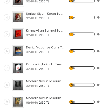
3
%0
3240 TL
2160 TL
Şarkıcı Siyahi Kadın Temalı Kanvas Tablo
4
%0
3240 TL
2160 TL
Kırmızı-Sarı Sarmal Temalı Kanvas Tablo
5
%0
3240 TL
2160 TL
Deniz, Vapur ve Cami Temalı Kanvas Tablo
6
%0
3240 TL
2160 TL
Kırımızı Rujlu Kadın Temalı Kanvas Tablo
7
%0
3240 TL
2160 TL
Modern Soyut Tasarım 34 Kanvas Tablo
8
%0
3240 TL
2160 TL
Modern Soyut Tasarım 33 Kanvas Tablo
9
%0
3240 TL
2160 TL