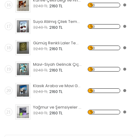
Kahve Çekirdeği ve Fincan Temalı Kanvas Tablo
16
%0
3240 TL
2160 TL
Suya Atılmış Çilek Temalı Kanvas Tablo
17
%0
3240 TL
2160 TL
Gümüş Renkli Laler Temalı Kanvas Tablo
18
%0
3240 TL
2160 TL
Mavi-Siyah Gelincik Çiçek Temalı Kanvas Tablo
19
%0
3240 TL
2160 TL
Klasik Araba ve Mavi Gökyüzü Temalı Kanvas Tablo
20
%0
3240 TL
2160 TL
Yağmur ve Şemsiyeler Temalı Kanvas Tablo
21
%0
3240 TL
2160 TL