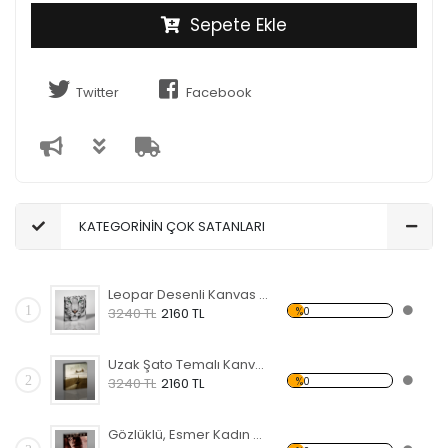
Sepete Ekle
Twitter
Facebook
KATEGORİNİN ÇOK SATANLARI
Leopar Desenli Kanvas Tablo
1
%0
3240 TL
2160 TL
Uzak Şato Temalı Kanvas Tablo
2
%0
3240 TL
2160 TL
Gözlüklü, Esmer Kadın Temalı Kanvas Tablo