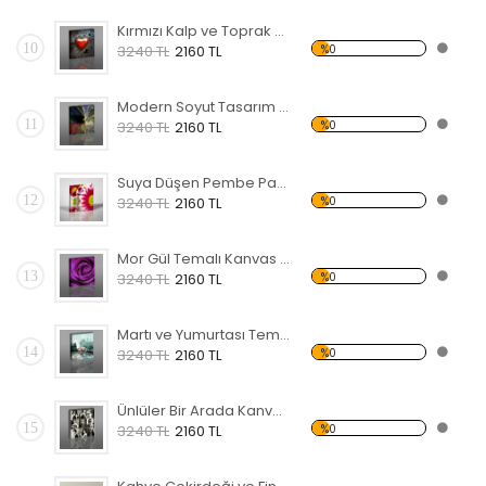
Kırmızı Kalp ve Toprak Temalı Kanvas Tablo
10
%0
3240 TL
2160 TL
Modern Soyut Tasarım 32 Kanvas Tablo
11
%0
3240 TL
2160 TL
Suya Düşen Pembe Papatyalar Kanvas Tablo
12
%0
3240 TL
2160 TL
Mor Gül Temalı Kanvas Tablo
13
%0
3240 TL
2160 TL
Martı ve Yumurtası Temalı Kanvas Tablo
14
%0
3240 TL
2160 TL
Ünlüler Bir Arada Kanvas Tablo
15
%0
3240 TL
2160 TL