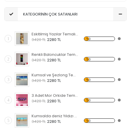
KATEGORİNİN ÇOK SATANLARI
Eskitilmiş Yazılar Temalı Kanvas Tablo
1
%0
3420 TL
2280 TL
Renkli Baloncuklar Temalı Kanvas Tablo
2
%0
3420 TL
2280 TL
Kumsal ve Şezlong Temalı Kanvas Tablo
3
%0
3420 TL
2280 TL
3 Adet Mor Orkide Temalı Kanvas Tablo
4
%0
3420 TL
2280 TL
Kumsalda deniz Yıldızı Temalı Kanvas Tablo
5
%0
3420 TL
2280 TL