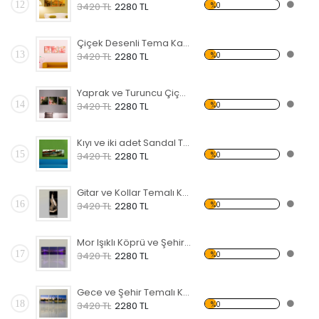
12
%0
3420 TL
2280 TL
Çiçek Desenli Tema Kanvas Tablo
13
%0
3420 TL
2280 TL
Yaprak ve Turuncu Çiçek Temalı Kanvas Tablo
14
%0
3420 TL
2280 TL
Kıyı ve iki adet Sandal Temalı Kanvas Tablo
15
%0
3420 TL
2280 TL
Gitar ve Kollar Temalı Kanvas Tablo
16
%0
3420 TL
2280 TL
Mor Işıklı Köprü ve Şehir Temalı Kanvas Tablo
17
%0
3420 TL
2280 TL
Gece ve Şehir Temalı Kanvas Tablo
18
%0
3420 TL
2280 TL