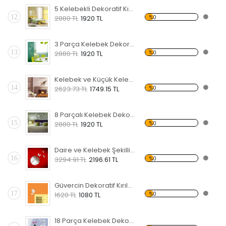
5 Kelebekli Dekoratif Kırılmaz Ayna
12
%0
2880 TL
1920 TL
3 Parça Kelebek Dekoratif Kırılmaz Ayna
13
%0
2880 TL
1920 TL
Kelebek ve Küçük Kelebekler Dekoratif Kırılmaz Ayna
14
%0
2623.73 TL
1749.15 TL
8 Parçalı Kelebek Dekoratif Kırılmaz Ayna
15
%0
2880 TL
1920 TL
Daire ve Kelebek Şekilli Dekoratif Kırılmaz Ayna
16
%0
3294.91 TL
2196.61 TL
Güvercin Dekoratif Kırılmaz Ayna
17
%0
1620 TL
1080 TL
18 Parça Kelebek Dekoratif Kırılmaz Ayna