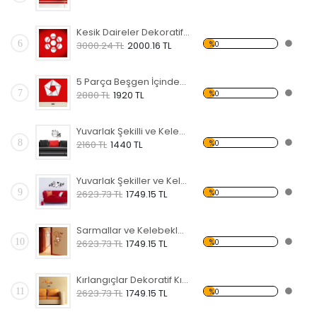
Kesik Daireler Dekoratif Kırılmaz Ayna
6
%0
3000.24 TL
2000.16 TL
5 Parça Beşgen İçindeki Şekiller Dekoratif Kırılmaz Ayna
7
%0
2880 TL
1920 TL
Yuvarlak Şekilli ve Kelebekli Dekoratif Kırılmaz Ayna
8
%0
2160 TL
1440 TL
Yuvarlak Şekiller ve Kelebekler Dekoratif Kırılmaz Ayna
9
%0
2623.73 TL
1749.15 TL
Sarmallar ve Kelebekler Şekilli Dekoratif Kırılmaz Ayna
10
%0
2623.73 TL
1749.15 TL
Kırlangıçlar Dekoratif Kırılmaz Ayna
11
%0
2623.73 TL
1749.15 TL