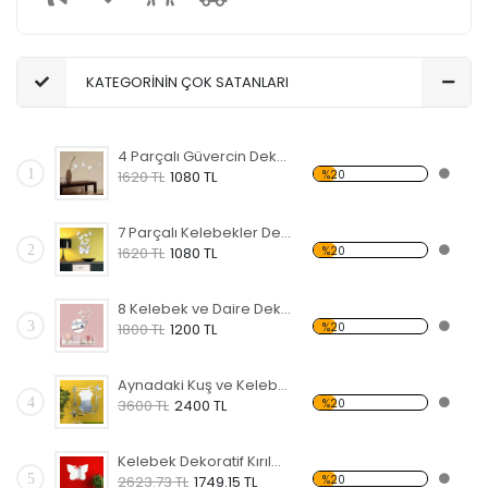
KATEGORİNİN ÇOK SATANLARI
4 Parçalı Güvercin Dekoratif Kırılmaz Ayna
1
%20
1620 TL
1080 TL
7 Parçalı Kelebekler Dekoratif Kırılmaz Ayna
2
%20
1620 TL
1080 TL
8 Kelebek ve Daire Dekoratif Kırılmaz Ayna
3
%20
1800 TL
1200 TL
Aynadaki Kuş ve Kelebekler Dekoratif Kırılmaz Ayna
4
%20
3600 TL
2400 TL
Kelebek Dekoratif Kırılmaz Ayna
5
%20
2623.73 TL
1749.15 TL