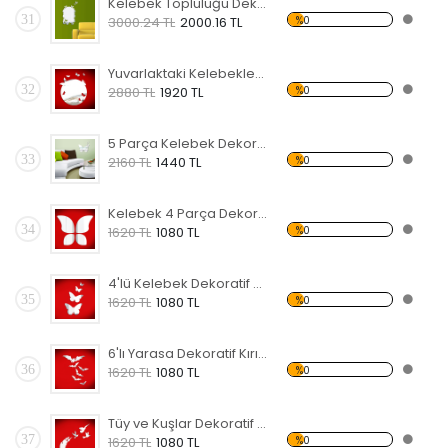
Kelebek Topluluğu Dekoratif Kırılmaz Ayna
31
%0
3000.24 TL
2000.16 TL
Yuvarlaktaki Kelebekler Dekoratif Kırılmaz Ayna
32
%0
2880 TL
1920 TL
5 Parça Kelebek Dekoratif Kırılmaz Ayna
33
%0
2160 TL
1440 TL
Kelebek 4 Parça Dekoratif Kırılmaz Ayna
34
%0
1620 TL
1080 TL
4'lü Kelebek Dekoratif Kırılmaz Ayna
35
%0
1620 TL
1080 TL
6'lı Yarasa Dekoratif Kırılmaz Ayna
36
%0
1620 TL
1080 TL
Tüy ve Kuşlar Dekoratif Kırılmaz Ayna
37
%0
1620 TL
1080 TL