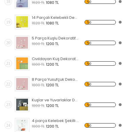
18
%0
1620 TL
1080 TL
14 Parçalı Kelebekli Dekoratif Kırılmaz Ayna
19
%0
1620 TL
1080 TL
5 Parça Kuşlu Dekoratif Kırılmaz Ayna
20
%0
1800 TL
1200 TL
Cıvıldayan Kuş Dekoratif Kırılmaz Ayna
21
%0
1800 TL
1200 TL
8 Parça Yusufçuk Dekoratif Kırılmaz Ayna
22
%0
1800 TL
1200 TL
Kuşlar ve Yuvarlaklar Dekoratif Kırılmaz Ayna
23
%0
1800 TL
1200 TL
4 parça Kelebek Şekilli Dekoratif Kırılmaz Ayna
24
%0
1800 TL
1200 TL