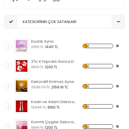
KATEGORİNİN ÇOK SATANLARI
Dudak Ayna
1
%0
2160 TL
1440 TL
3'lü 4 Yapraklı Gonca Dekoratif Kırılmaz Ayna
2
%0
1800 TL
1200 TL
Dekoratif Kırılmaz Ayna
3
%0
3238.73 TL
2159.16 TL
Kadın ve Adam Dekoratif Kırılmaz Ayna
4
%0
12240 TL
8160 TL
Kıvrımlı Çizgiler Dekoratif Kırılmaz Ayna
5
%0
1800 TL
1200 TL