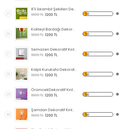
8'li İskambil Şekilleri Dekoratif Kırılmaz Ayna
25
%0
1800 TL
1200 TL
Kokteyl Bardağı Dekoratif Kırılmaz Ayna
26
%0
1800 TL
1200 TL
Semazen Dekoratif Kırılmaz Ayna
27
%0
1800 TL
1200 TL
Kalpli Kurukafa Dekoratif Kırılmaz Ayna
28
%0
1800 TL
1200 TL
ÖrümcekDekoratif Kırılmaz Ayna
29
%0
1800 TL
1200 TL
Şamdan Dekoratif Kırılmaz Ayna
30
%0
1800 TL
1200 TL