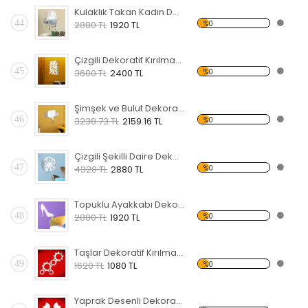
Kulaklık Takan Kadın Dekoratif Kırılmaz Ayna
44
%0
2880 TL
1920 TL
Çizgili Dekoratif Kırılmaz Ayna
45
%0
3600 TL
2400 TL
Şimşek ve Bulut Dekoratif Kırılmaz Ayna
46
%0
3238.73 TL
2159.16 TL
Çizgili Şekilli Daire Dekoratif Kırılmaz Ayna
47
%0
4320 TL
2880 TL
Topuklu Ayakkabı Dekoratif Kırılmaz Ayna
48
%0
2880 TL
1920 TL
Taşlar Dekoratif Kırılmaz Ayna
49
%0
1620 TL
1080 TL
Yaprak Desenli Dekoratif Kırılmaz Ayna