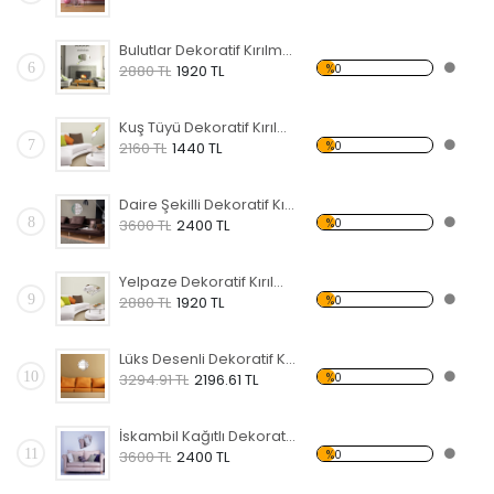
Bulutlar Dekoratif Kırılmaz Ayna
6
%0
2880 TL
1920 TL
Kuş Tüyü Dekoratif Kırılmaz Ayna
7
%0
2160 TL
1440 TL
Daire Şekilli Dekoratif Kırılmaz Ayna
8
%0
3600 TL
2400 TL
Yelpaze Dekoratif Kırılmaz Ayna
9
%0
2880 TL
1920 TL
Lüks Desenli Dekoratif Kırılmaz Ayna
10
%0
3294.91 TL
2196.61 TL
İskambil Kağıtlı Dekoratif Kırılmaz Ayna
11
%0
3600 TL
2400 TL