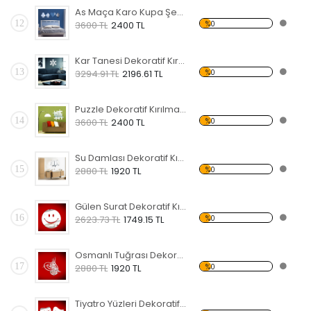
As Maça Karo Kupa Şekilli Dekoratif Kırılmaz Ayna
12
%0
3600 TL
2400 TL
Kar Tanesi Dekoratif Kırılmaz Ayna
13
%0
3294.91 TL
2196.61 TL
Puzzle Dekoratif Kırılmaz Ayna
14
%0
3600 TL
2400 TL
Su Damlası Dekoratif Kırılmaz Ayna
15
%0
2880 TL
1920 TL
Gülen Surat Dekoratif Kırılmaz Ayna
16
%0
2623.73 TL
1749.15 TL
Osmanlı Tuğrası Dekoratif Kırılmaz Ayna
17
%0
2880 TL
1920 TL
Tiyatro Yüzleri Dekoratif Kırılmaz Ayna