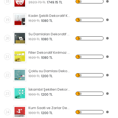
18
%0
2623.73 TL
1749.15 TL
Kadın Şekilli Dekoratif Kırılmaz Ayna
19
%0
1620 TL
1080 TL
Su Damlaları Dekoratif Kırılmaz Ayna
20
%0
1620 TL
1080 TL
Filler Dekoratif Kırılmaz Ayna
21
%0
1620 TL
1080 TL
Çoklu su Damlası Dekoratif Kırılmaz Ayna
22
%0
1800 TL
1200 TL
İskambil Şekilleri Dekoratif Kırılmaz Ayna
23
%0
1800 TL
1200 TL
Kum Saati ve Zarlar Dekoratif Kırılmaz Ayna
24
%0
1800 TL
1200 TL