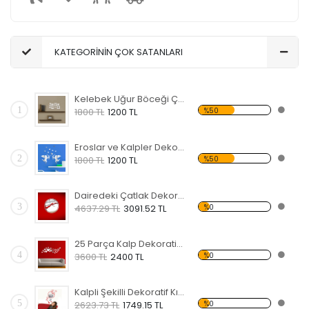
KATEGORİNİN ÇOK SATANLARI
Kelebek Uğur Böceği Çiçek ve Kalpli Dekoratif Kırılmaz Ayna
1
%50
1800 TL
1200 TL
Eroslar ve Kalpler Dekoratif Kırılmaz Ayna
2
%50
1800 TL
1200 TL
Dairedeki Çatlak Dekoratif Kırılmaz Ayna
3
%0
4637.29 TL
3091.52 TL
25 Parça Kalp Dekoratif Kırılmaz Ayna
4
%0
3600 TL
2400 TL
Kalpli Şekilli Dekoratif Kırılmaz Ayna
5
%0
2623.73 TL
1749.15 TL