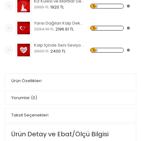
Kız Kulesi ve Martılar Dekoratif Kırılmaz Ayna
31
%0
2880 TL
1920 TL
Yarısı Dağılan Kalp Dekoratif Kırılmaz Ayna
32
%0
3294.91 TL
2196.61 TL
Kalp İçinde Seni Seviyorum Dekoratif Kırılmaz Ayna
33
%0
3600 TL
2400 TL
Ürün Özellikleri
Yorumlar
(0)
Taksit Seçenekleri
Ürün Detay ve Ebat/Ölçü Bilgisi