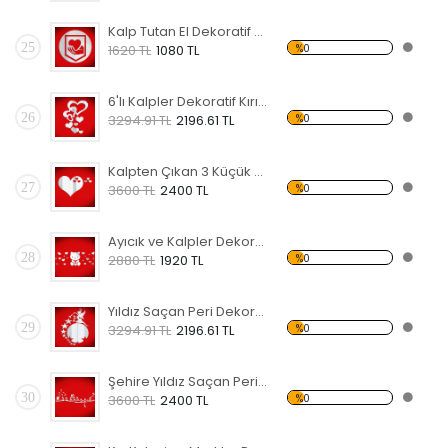
Kalp Tutan El Dekoratif Kırılmaz Ayna
25
%0
1620 TL
1080 TL
6'lı Kalpler Dekoratif Kırılmaz Ayna
26
%0
3294.91 TL
2196.61 TL
Kalpten Çıkan 3 Küçük Kalp Dekoratif Kırılmaz Ayna
27
%0
3600 TL
2400 TL
Ayıcık ve Kalpler Dekoratif Kırılmaz Ayna
28
%0
2880 TL
1920 TL
Yıldız Saçan Peri Dekoratif Kırılmaz Ayna
29
%0
3294.91 TL
2196.61 TL
Şehire Yıldız Saçan Peri Dekoratif Kırılmaz Ayna
30
%0
3600 TL
2400 TL