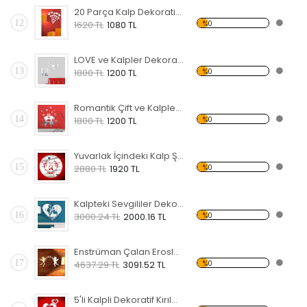
20 Parça Kalp Dekoratif Kırılmaz Ayna
12
%0
1620 TL
1080 TL
LOVE ve Kalpler Dekoratif Kırılmaz Ayna
13
%0
1800 TL
1200 TL
Romantik Çift ve Kalpler Dekoratif Kırılmaz Ayna
14
%0
1800 TL
1200 TL
Yuvarlak İçindeki Kalp Şekli Dekoratif Kırılmaz Ayna
15
%0
2880 TL
1920 TL
Kalpteki Sevgililer Dekoratif Kırılmaz Ayna
16
%0
3000.24 TL
2000.16 TL
Enstrüman Çalan Eroslar Dekoratif Kırılmaz Ayna
17
%0
4637.29 TL
3091.52 TL
5'li Kalpli Dekoratif Kırılmaz Ayna