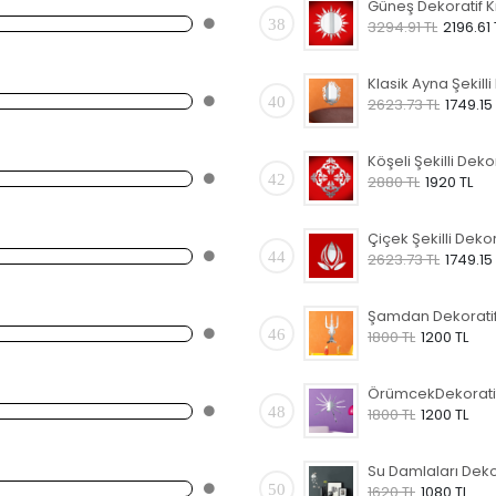
38
3294.91 TL
2196.61 
40
2623.73 TL
1749.15
42
2880 TL
1920 TL
44
2623.73 TL
1749.15
46
1800 TL
1200 TL
48
1800 TL
1200 TL
50
1620 TL
1080 TL