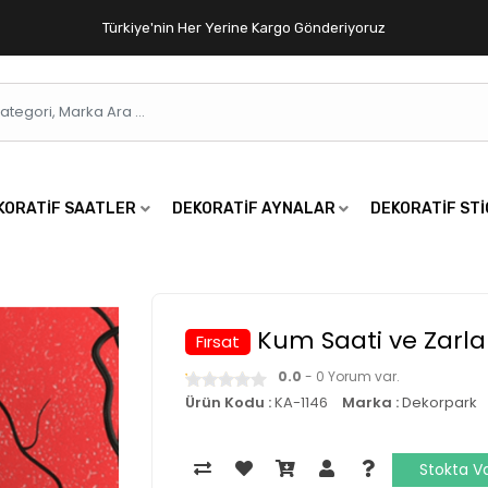
Türkiye'nin Her Yerine Kargo Gönderiyoruz
KORATIF SAATLER
DEKORATIF AYNALAR
DEKORATIF ST
Kum Saati ve Zarla
Fırsat
0.0
- 0 Yorum var.
Ürün Kodu :
KA-1146
Marka :
Dekorpark
Stokta V