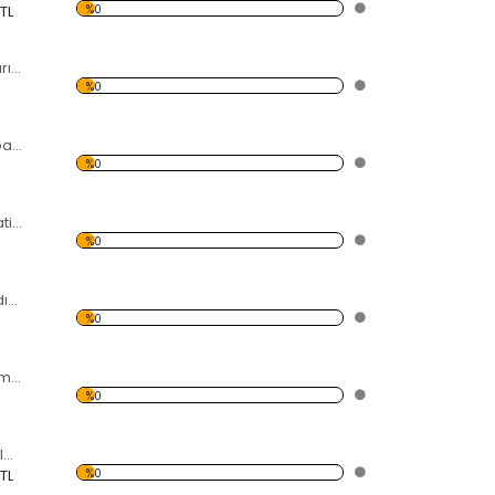
%0
 TL
Puzzle Dekoratif Kırılmaz Ayna
%0
As Maça Karo Kupa Şekilli Dekoratif Kırılmaz Ayna
%0
Oval Şekilli Dekoratif Kırılmaz Ayna
%0
Kulaklık Takan Kadın Dekoratif Kırılmaz Ayna
%0
Sörf Dekoratif Kırılmaz Ayna
%0
Dörtgendeki Çizgiler Dekoratif Kırılmaz Ayna
%0
 TL