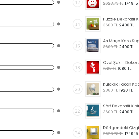
12
2623.73 TL
1749.15
14
3600 TL
2400 TL
16
3600 TL
2400 TL
18
1620 TL
1080 TL
20
2880 TL
1920 TL
22
3600 TL
2400 TL
24
2623.73 TL
1749.15