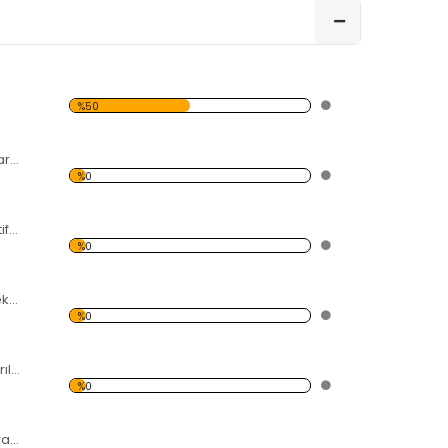
%50
Kum Saati ve Zarlar Dekoratif Kırılmaz Ayna
%0
Semazen Dekoratif Kırılmaz Ayna
%0
Yaprak Desenli Dekoratif Kırılmaz Ayna
%0
Taşlar Dekoratif Kırılmaz Ayna
%0
Gülen Surat Dekoratif Kırılmaz Ayna