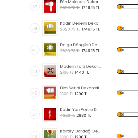
Fön Makinesi Dekoratif Kırılmaz Ayna
37
%0
2623.73 TL
1749.15 TL
Kadın Desenli Dekoratif Kırılmaz Ayna
39
%0
2623.73 TL
1749.15 TL
Dalga Döngüsü Dekoratif Kırılmaz Ayna
41
%0
2623.73 TL
1749.15 TL
Modern Tarz Dekoratif Kırılmaz Ayna
43
%0
2160 TL
1440 TL
Film Şeridi Dekoratif Kırılmaz Ayna
45
%0
1800 TL
1200 TL
Kadın Yan Portre Dekoratif Kırılmaz Ayna
47
%0
4320 TL
2880 TL
Kokteyl Bardağı Dekoratif Kırılmaz Ayna
49
%0
1800 TL
1200 TL