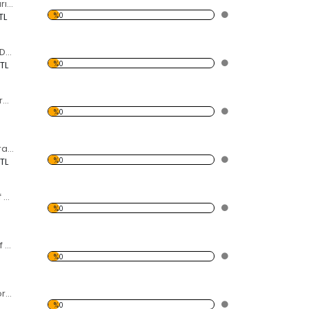
Güneş Dekoratif Kırılmaz Ayna
%0
TL
Klasik Ayna Şekilli Dekoratif Kırılmaz Ayna
%0
 TL
Köşeli Şekilli Dekoratif Kırılmaz Ayna
%0
Çiçek Şekilli Dekoratif Kırılmaz Ayna
%0
 TL
Şamdan Dekoratif Kırılmaz Ayna
%0
ÖrümcekDekoratif Kırılmaz Ayna
%0
Su Damlaları Dekoratif Kırılmaz Ayna
%0