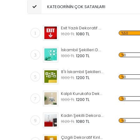
KATEGORİNİN ÇOK SATANLARI
Exit Yazılı Dekoratif Kırılmaz Ayna
1
%50
1620 TL
1080 TL
İskambil Şekilleri Dekoratif Kırılmaz Ayna
3
%0
1800 TL
1200 TL
8'li İskambil Şekilleri Dekoratif Kırılmaz Ayna
5
%0
1800 TL
1200 TL
Kalpli Kurukafa Dekoratif Kırılmaz Ayna
7
%0
1800 TL
1200 TL
Kadın Şekilli Dekoratif Kırılmaz Ayna
9
%0
1620 TL
1080 TL
Çizgili Dekoratif Kırılmaz Ayna