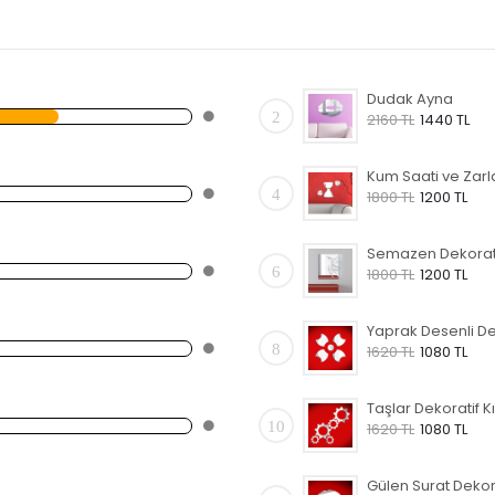
Dudak Ayna
2
2160 TL
1440 TL
4
1800 TL
1200 TL
6
1800 TL
1200 TL
8
1620 TL
1080 TL
10
1620 TL
1080 TL