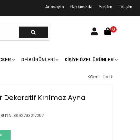
Anasayfa
Hakkımızda
Yardım
İletişim
0
ICKER
OFIS ÜRÜNLERI
KIŞIYE ÖZEL ÜRÜNLER
Geri
İleri
r Dekoratif Kırılmaz Ayna
GTIN:
8692793217257
ar