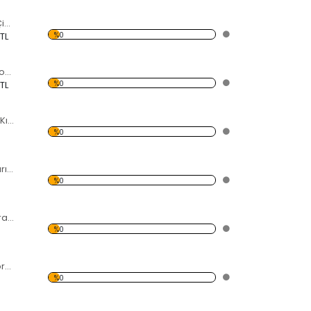
Daire Etrafındaki Çizgiler Dekoratif Kırılmaz Ayna
%0
 TL
Kadın Portreli Dekoratif Kırılmaz Ayna
%0
 TL
İstanbul Dekoratif Kırılmaz Ayna
%0
Bulutlu Dekoratif Kırılmaz Ayna
%0
Alev Topları Dekoratif Kırılmaz Ayna
%0
Şato ve Kalp Dekoratif Kırılmaz Ayna
%0