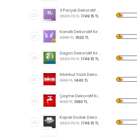
3 Parçalı Dekoratif Kırılmaz Ayna
25
%0
2623.73 TL
1749.15 TL
Kanatlı Dekoratif Kırılmaz Ayna
27
%0
2880 TL
1920 TL
Dagon Dekoratif Kırılmaz Ayna
29
%0
2623.73 TL
1749.15 TL
İstanbul Yazılı Dekoratif Kırılmaz Ayna
31
%0
2160 TL
1440 TL
Çeşme Dekoratif Kırılmaz Ayna
33
%0
1620 TL
1080 TL
Kapalı Dudak Dekoratif Kırılmaz Ayna
35
%0
2623.73 TL
1749.15 TL