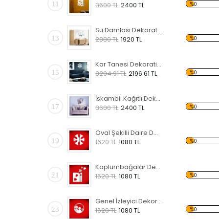
11
%0
3600 TL
2400 TL
Su Damlası Dekoratif Kırılmaz Ayna
13
%0
2880 TL
1920 TL
Kar Tanesi Dekoratif Kırılmaz Ayna
15
%0
3294.91 TL
2196.61 TL
İskambil Kağıtlı Dekoratif Kırılmaz Ayna
17
%0
3600 TL
2400 TL
Oval Şekilli Daire Dekoratif Kırılmaz Ayna
19
%0
1620 TL
1080 TL
Kaplumbağalar Dekoratif Kırılmaz Ayna
21
%0
1620 TL
1080 TL
Genel İzleyici Dekoratif Kırılmaz Ayna
23
%0
1620 TL
1080 TL