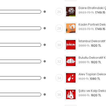
26
2623.73 TL
1749.15
28
2623.73 TL
1749.15
30
2880 TL
1920 TL
32
2880 TL
1920 TL
34
1620 TL
1080 TL
36
2880 TL
1920 TL