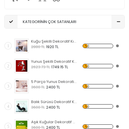
KATEGORİNİN ÇOK SATANLARI
Kuğu Şekilli Dekoratif Kırılmaz Ayna
1
%0
2880 TL
1920 TL
Yunus Şekilli Dekoratif Kırılmaz Ayna
2
%0
2623.73 TL
1749.15 TL
5 Parça Yunus Dekoratif Kırılmaz Ayna
3
%0
3600 TL
2400 TL
Balık Sürüsü Dekoratif Kırılmaz Ayna
4
%0
3600 TL
2400 TL
Aşık Kuğular Dekoratif Kırılmaz Ayna
5
%0
3600 TL
2400 TL