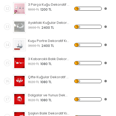
3 Parça Kuğu Dekoratif Kırılmaz Ayna
12
%0
1800 TL
1200 TL
Ayaktaki Kuğular Dekoratif Kırılmaz Ayna
13
%0
3600 TL
2400 TL
Kuşu Portre Dekoratif Kırılmaz Ayna
14
%0
3600 TL
2400 TL
3 Kabarcıklı Balık Dekoratif Kırılmaz Ayna
15
%0
1620 TL
1080 TL
Çifte Kuğular Dekoratif Kırılmaz Ayna
16
%0
1620 TL
1080 TL
Dalgalar ve Yunus Dekoratif Kırılmaz Ayna
17
%0
1620 TL
1080 TL
Şaşkın Balık Dekoratif Kırılmaz Ayna