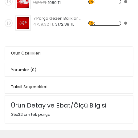
18
%0
1620 TL
1080 TL
7 Parça Gezen Balıklar Dekoratif Kırılmaz Ayna
19
%0
4759.32 TL
3172.88 TL
Ürün Özellikleri
Yorumlar
(0)
Taksit Seçenekleri
Ürün Detay ve Ebat/Ölçü Bilgisi
35x32 cm tek parça